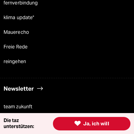
fernverbindung
klima update°
Mauerecho
Freie Rede
reingehen
Newsletter
team zukunft
Die taz
taz frisch

Ja, ich will
unterstützen: