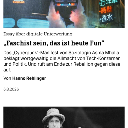
berlin
nord
wahrheit
Essay über digitale Unterwerfung
verlag
„Faschist sein, das ist heute Fun“
verlag
Das „Cyberpunk“-Manifest von Soziologin Asma Mhalla
beklagt wortgewaltig die Allmacht von Tech-Konzernen
veranstaltungen
und Politik. Und ruft am Ende zur Rebellion gegen diese
auf.
shop
Von
Hanno Rehlinger
fragen & hilfe
6.8.2026
unterstützen
abo
genossenschaft