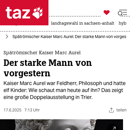

taz zahl ich
niedrigwasser
rente
landtagswahl in sachsen-anhalt
hybri

taz zahl ich
te
Spätrömischer Kaiser Marc Aurel: Der starke Mann von vorgeste
taz zahl ich
themen
Spätrömischer Kaiser Marc Aurel
Der starke Mann von
politik
vorgestern
öko
Kaiser Marc Aurel war Feldherr, Philosoph und hatte
elf Kinder: Wie schaut man heute auf ihn? Das zeigt
gesellschaft
eine große Doppelausstellung in Trier.
kultur
17.6.2025
7:13 Uhr
teilen
sport