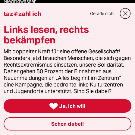
Niedrigwasser
taz
zahl ich
Gerade nicht

Rente
Links lesen, rechts
Landtagswahl in Sachsen-Anhalt
bekämpfen
Hybrider Krieg
Mit doppelter Kraft für eine offene Gesellschaft!
Besonders jetzt brauchen Menschen, die sich gegen
Jemen
Rechtsextremismus einsetzen, unsere Solidarität.
Daher gehen 50 Prozent der Einnahmen aus
Ceuta
Neuanmeldungen an „Alles beginnt im Zentrum“ –
eine Kampagne, die bedrohte linke Kulturzentren
Hitze
und Jugendorte unterstützt. Sind Sie dabei?

Ja, ich will
Verlag
Schon dabei!