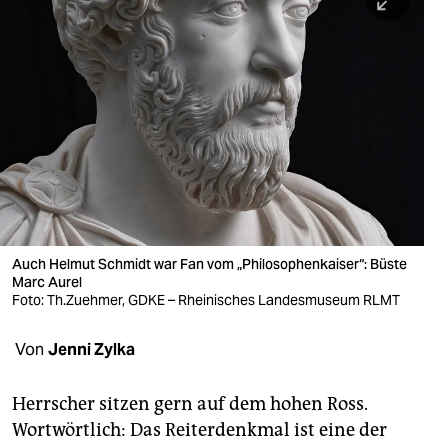
berlin
nord
wahrheit
verlag
verlag
veranstaltungen
shop
Auch Helmut Schmidt war Fan vom „Philosophenkaiser“: Büste
Marc Aurel
fragen & hilfe
Foto: Th.Zuehmer, GDKE – Rheinisches Landesmuseum RLMT
unterstützen
Von
Jenni Zylka
abo
Herrscher sitzen gern auf dem hohen Ross.
genossenschaft
Wortwörtlich: Das Reiterdenkmal ist eine der