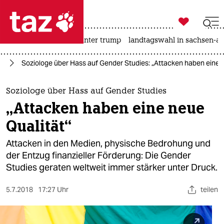

taz zahl ich
nahost-konflikt
usa unter trump
landtagswahl in sachsen-an

taz zahl ich
ng
Soziologe über Hass auf Gender Studies: „Attacken haben eine 
taz zahl ich
themen
Soziologe über Hass auf Gender Studies
„Attacken haben eine neue
politik
Qualität“
öko
Attacken in den Medien, physische Bedrohung und
der Entzug finanzieller Förderung: Die Gender
gesellschaft
Studies geraten weltweit immer stärker unter Druck.
kultur
5.7.2018
17:27 Uhr
teilen
sport