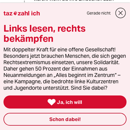
mal zeigen würden, anstatt alles
stoisch zu ertragen bis es zur
taz
zahl ich
Gerade nicht

Explosion kommt.
Links lesen, rechts
Wenn aber Männer dann tatsächlich
bekämpfen
mal damit ernst machen und mehr in
die Erziehung ihrer Kinder involviert
Mit doppelter Kraft für eine offene Gesellschaft!
sein wollen und auch dafür kämpfen,
Besonders jetzt brauchen Menschen, die sich gegen
dass hier eine rechtliche
Rechtsextremismus einsetzen, unsere Solidarität.
Gleichstellung zur Kindsmutter
Daher gehen 50 Prozent der Einnahmen aus
erfolgt, dann versucht man diese
Neuanmeldungen an „Alles beginnt im Zentrum“ –
Männer mit den übelsten Klischees
eine Kampagne, die bedrohte linke Kulturzentren
und Verleumdungen
und Jugendorte unterstützt. Sind Sie dabei?
zurückzudrücken. Sie seien weinerlich
und würden nur so rumheulen, weil

sie nicht Manns genug wären. T-
Ja, ich will
Shirts wie "I bathe in male tears" sind
auf Protesten gegen
Schon dabei!
Männerrechteveranstaltungen der
Renner.