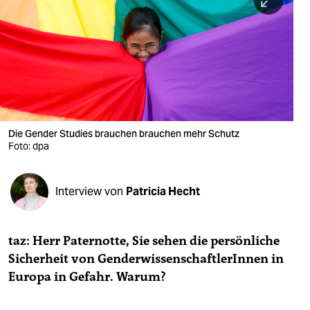
berlin
nord
wahrheit
verlag
verlag
Die Gender Studies brauchen brauchen mehr Schutz
Foto: dpa
veranstaltungen
shop
Interview von
Patricia Hecht
fragen & hilfe
unterstützen
taz: Herr Paternotte, Sie sehen die persönliche
Sicherheit von GenderwissenschaftlerInnen in
abo
Europa in Gefahr. Warum?
genossenschaft