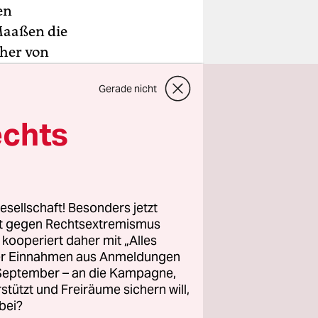
en
Maaßen die
cher von
, um die
Gerade nicht
endig
echts
eheim
fanzeigen
n.
esellschaft! Besonders jetzt
 Maaßen der
rt gegen Rechtsextremismus
z kooperiert daher mit „Alles
ller Einnahmen aus Anmeldungen
gen
. September – an die Kampagne,
en
rstützt und Freiräume sichern will,
litik.org
bei?