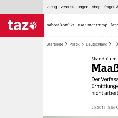
hautnavigation anspringen
hauptinhalt anspringen
footer anspringen
verlag
veranstaltungen
shop
fragen &
nahost-konflikt
usa unter trump
lan

taz zahl ich
taz zahl ich
Startseite
Politik
Deutschland
Ü
themen
politik
Skandal um 
Maaß
öko
Der Verfass
gesellschaft
Ermittlunge
nicht arbei
kultur
sport
2.8.2015
9:56 