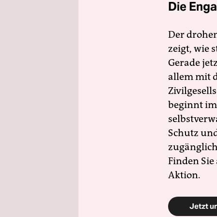
Die Enga
Der drohe
zeigt, wie
Gerade jet
allem mit d
Zivilgesell
beginnt im
selbstverw
Schutz und 
zugänglich
Finden Sie
Aktion.
Jetzt u