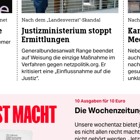
net
Nach dem „Landesverrat“-Skandal
Nach
e
Justizministerium stoppt
Kan
Ermittlungen
Me
remer
Generalbundesanwalt Range beendet
Nebe
auf Weisung die einzige Maßnahme im
auch
Verfahren gegen netzpolitik.org. Er
nach
kritisiert eine „Einflussnahme auf die
gesu
Justiz“.
unkla
10 Ausgaben für 10 Euro
Die Wochenzeitung
Unsere wochentaz bietet
es nicht allen recht mac
nicht gehört werden. Jet