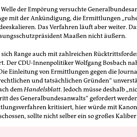
 Welle der Empörung versuchte Generalbundesa
ge mit der Ankündigung, die Ermittlungen „ruh
deeskalieren. Das Verfahren läuft aber weiter. Da
ssungsschutzpräsident Maaßen nicht äußern.
h sich Range auch mit zahlreichen Rücktrittsford
rt. Der CDU-Innenpolitiker Wolfgang Bosbach n
Die Einleitung von Ermittlungen gegen die Journal
rechtlichen und tatsächlichen Gründen“ unverstä
bach dem
Handelsblatt
. Jedoch müsse deshalb „nic
tritt des Generalbundesanwalts“ gefordert werden
tlungsverfahren kritisiert, hier würde mit Kano
chossen, sollte nicht selber ein so großes Kalibe