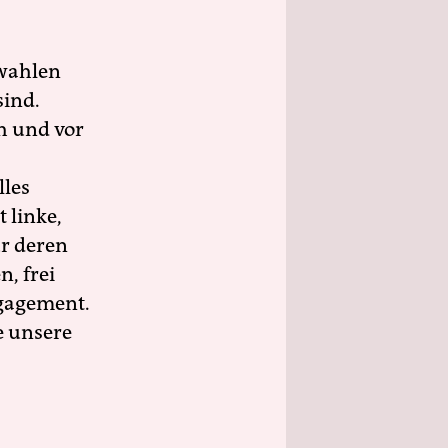
wahlen
sind.
h und vor
lles
 linke,
ür deren
n, frei
ngagement.
e unsere