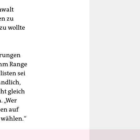
nwalt
en zu
zu wollte
erungen
ahm Range
isten sei
ndlich,
ht gleich
. „Wer
nen auf
r wählen.“