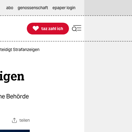
abo
genossenschaft
epaper login

taz zahl ich
taz zahl ich
teidigt Strafanzeigen
eigen
ine Behörde
teilen