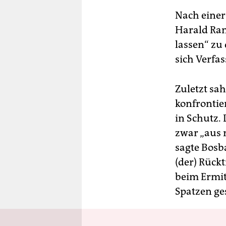
Nach einer
Harald Ran
lassen“ zu 
sich Verfa
Zuletzt sa
konfrontie
in Schutz. 
zwar „aus 
sagte Bos
(der) Rück
beim Ermit
Spatzen ges