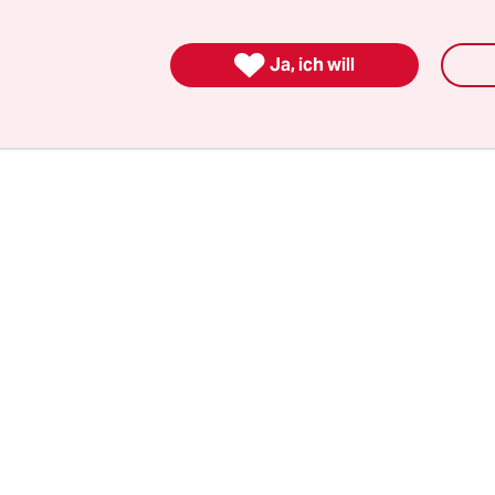
internen Berichten des Bundesamts für Verfassu
rin ging es um Pläne, die nachrichtendienstliche

Ja, ich will
ng im Netz auszubauen.