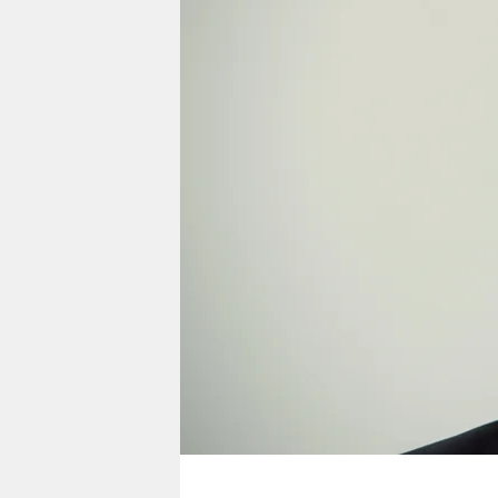
berlin
nord
wahrheit
verlag
verlag
veranstaltungen
shop
fragen & hilfe
unterstützen
abo
genossenschaft