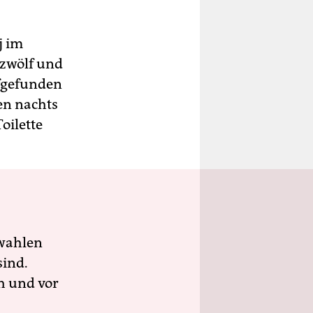
j im
 zwölf und
fgefunden
en nachts
oilette
wahlen
sind.
h und vor