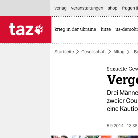
hautnavigation anspringen
hauptinhalt anspringen
footer anspringen
verlag
veranstaltungen
shop
fragen &
krieg in der ukraine
hitze
us-demokr

taz zahl ich
taz zahl ich
Startseite
Gesellschaft
Alltag
Se
themen
politik
Sexuelle Gew
Verge
öko
Drei Männe
gesellschaft
zweier Cou
eine Kautio
kultur
sport
5.9.2014
13:38