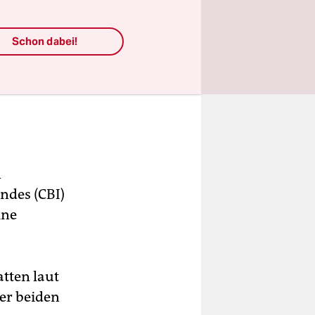
Schon dabei!
n
ndes (CBI)
ine
tten laut
er beiden