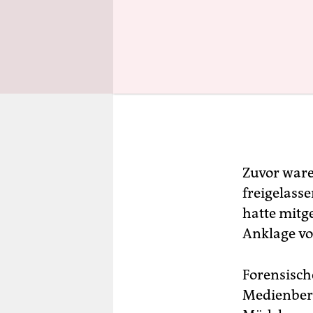
Zuvor waren
freigelass
hatte mitge
Anklage vo
Forensisch
Medienberi