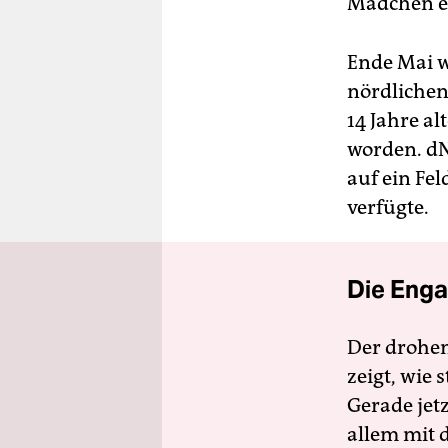
Mädchen e
Ende Mai w
nördlichen
14 Jahre 
worden. d
auf ein Fel
verfügte.
Die Enga
Der drohe
zeigt, wie
Gerade jet
allem mit d