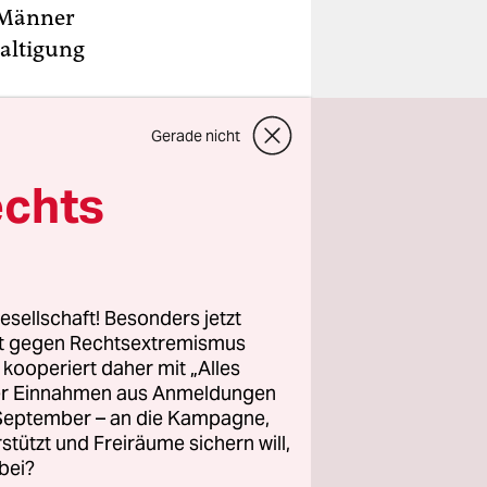
i Männer
waltigung
Gerade nicht
AFP
, seine
he von
echts
orden. Mit
ten von
ll auf
esellschaft! Besonders jetzt
rt gegen Rechtsextremismus
z kooperiert daher mit „Alles
ller Einnahmen aus Anmeldungen
. September – an die Kampagne,
rstützt und Freiräume sichern will,
bei?