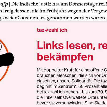
W
afp
| Die indische Justiz hat am Donnerstag dre
n freigelassen, die im Frühjahr wegen der Verge
g zweier Cousinen festgenommen worden waren.
taz
zahl ich

ahar Singh Yadav sagte der Nachrichtenagentur
seien am Donnerstag gegen eine Kaution in Hö
Links lesen, r
pien (rund 2.500 Euro) aus der Haft entlassen w
eidung setzte Richter Anil Kumar Sharma die letz
bekämpfen
fünf Verdächtigen in dem aufsehenerregenden Fa
Mit doppelter Kraft für eine offene G
brauchen Menschen, die sich vor O
einsetzen, unsere Solidarität. Die ta
beginnt im Zentrum“. 50 Prozent a
bei taz zahl ich gehen – bis zum 30
die linke, selbstverwaltete Orte unte
bevor sie verschwinden. Sind Sie da