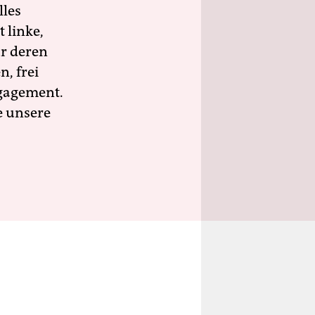
lles
 linke,
ür deren
n, frei
ngagement.
e unsere