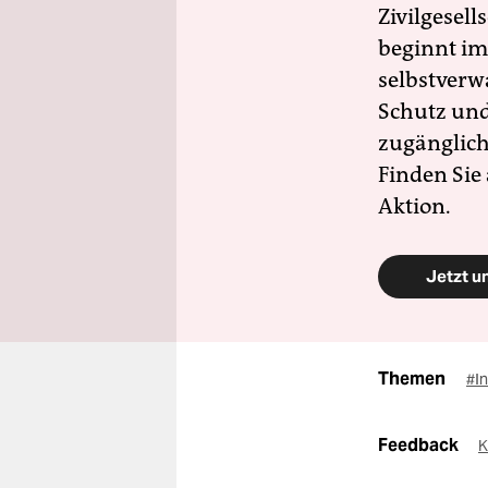
Zivilgesell
beginnt im
selbstverw
Schutz und 
zugänglich
Finden Sie
Aktion.
Jetzt u
Themen
#I
Feedback
K