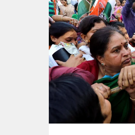
berlin
nord
wahrheit
verlag
verlag
veranstaltungen
shop
fragen & hilfe
unterstützen
abo
genossenschaft