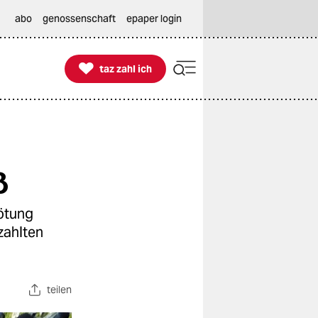
abo
genossenschaft
epaper login

taz zahl ich
taz zahl ich
ß
Tötung
zahlten
teilen