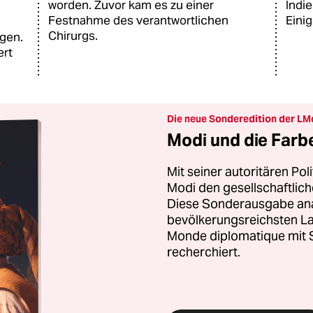
worden. Zuvor kam es zu einer
Indi
Festnahme des verantwortlichen
Einig
Chirurgs.
ogen.
ert
Die neue Sonderedition der LM
Modi und die Farb
Mit seiner autoritären Pol
Modi den gesellschaftli
Diese Sonderausgabe anal
bevölkerungsreichsten La
Monde diplomatique mit S
recherchiert.