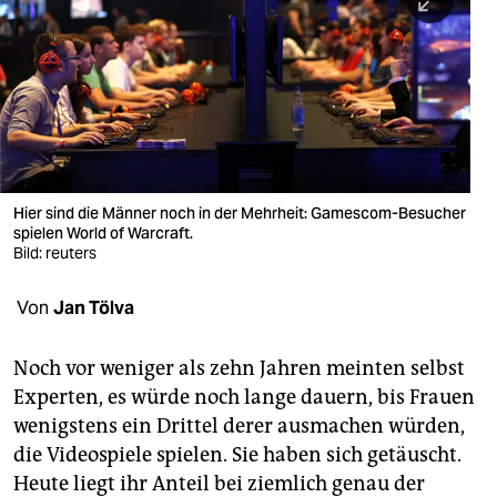
berlin
nord
wahrheit
verlag
verlag
Hier sind die Männer noch in der Mehrheit: Gamescom-Besucher
spielen World of Warcraft.
veranstaltungen
Bild: reuters
shop
Von
Jan Tölva
fragen & hilfe
unterstützen
Noch vor weniger als zehn Jahren meinten selbst
Experten, es würde noch lange dauern, bis Frauen
abo
wenigstens ein Drittel derer ausmachen würden,
die Videospiele spielen. Sie haben sich getäuscht.
genossenschaft
Heute liegt ihr Anteil bei ziemlich genau der