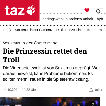

taz zahl ich
niedrigwasser
rente
landtagswahl in sachsen-anhalt
hybri

taz zahl ich
ultur
Sexismus in der Gamerszene: Die Prinzessin rettet den Troll
taz zahl ich
themen
Sexismus in der Gamerszene
Die Prinzessin rettet den
politik
Troll
öko
Die Videospielewelt ist von Sexismus geprägt. Wer
darauf hinweist, kann Probleme bekommen. Es
gesellschaft
sollten mehr Frauen in die Spieleentwicklung.
kultur
14.10.2014
11:22 Uhr
teilen
sport