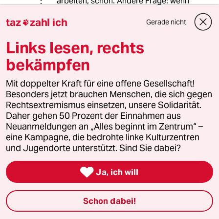
arbeiten, schön. Andere Frage: wenn
es diesen Studiengang erst seit 3
taz
zahl ich
Jahren gibt, aus welchen
Gerade nicht

Studiengängen wurden denn bisher
Links lesen, rechts
und werden noch immer die meisten
Spieleentwickler rekrutiert? Ist in
bekämpfen
diesen Studiengängen der
Frauenanteil genauso hoch? Stören
Mit doppelter Kraft für eine offene Gesellschaft!
sich die Frauen in diesen
Besonders jetzt brauchen Menschen, die sich gegen
Studiengängen genauso am
Rechtsextremismus einsetzen, unsere Solidarität.
sexistischen Grundtenor? Wenn nicht,
Daher gehen 50 Prozent der Einnahmen aus
dürfte der Weg in der Tat noch ein
Neuanmeldungen an „Alles beginnt im Zentrum“ –
sehr langer sein.
eine Kampagne, die bedrohte linke Kulturzentren
Abgesehen davon: nur weil ein
und Jugendorte unterstützt. Sind Sie dabei?
Thema diskutiert wird (zu dem in
einem übersichtlichen Rahmen),

Ja, ich will
bedeutet dies noch lange nicht, dass
dieses Thema für die Mehrheit
relevant ist.
Schon dabei!