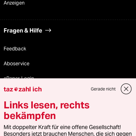
Anzeigen
Fragen & Hilfe
Feedback
Aboservice
ePaper Login
taz
zahl ich
Gerade nicht

Downloads für Abonnierende
Links lesen, rechts
bekämpfen
© 2026 taz Verlags und Vertriebs GmbH
Alle Rechte vorbehalten. Bei rechtlichen Fragen oder für Genehmigungen
Mit doppelter Kraft für eine offene Gesellschaft!
wenden Sie sich bitte an
lizenzen@taz.de
Besonders jetzt brauchen Menschen, die sich gegen