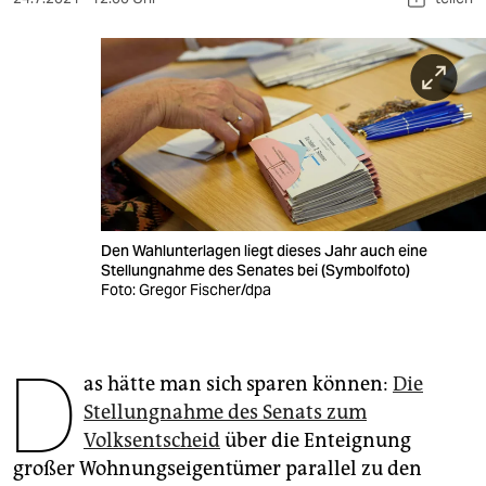
berlin
nord
wahrheit
verlag
verlag
veranstaltungen
Den Wahlunterlagen liegt dieses Jahr auch eine
Stellungnahme des Senates bei (Symbolfoto)
shop
Foto: Gregor Fischer/dpa
fragen & hilfe
unterstützen
D
as hätte man sich sparen können:
Die
abo
Stellungnahme des Senats zum
Volksentscheid
über die Enteignung
genossenschaft
großer Wohnungseigentümer parallel zu den