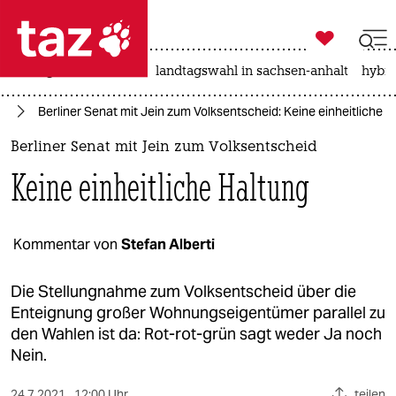

taz zahl ich
niedrigwasser
rente
landtagswahl in sachsen-anhalt
hybri

taz zahl ich
in
Berliner Senat mit Jein zum Volksentscheid: Keine einheitliche 
taz zahl ich
Berliner Senat mit Jein zum Volksentscheid
themen
Keine einheitliche Haltung
politik
öko
Kommentar von
Stefan Alberti
gesellschaft
Die Stellungnahme zum Volksentscheid über die
Enteignung großer Wohnungseigentümer parallel zu
kultur
den Wahlen ist da: Rot-rot-grün sagt weder Ja noch
Nein.
sport
24.7.2021
12:00 Uhr
teilen