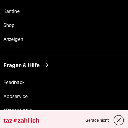
Kantine
Shop
Anzeigen
Fragen & Hilfe
Feedback
Aboservice
ePaper Login
taz
zahl ich
Gerade nicht

Downloads für Abonnierende