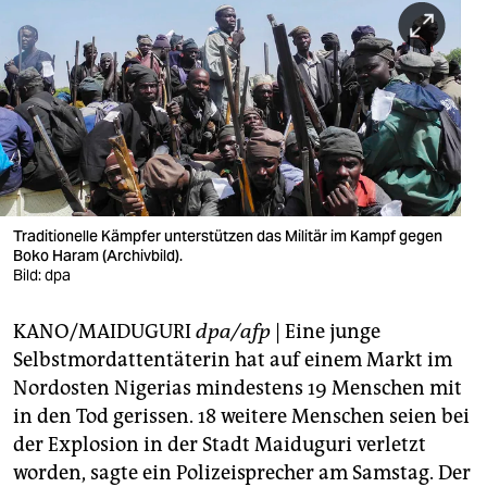
berlin
nord
wahrheit
verlag
verlag
veranstaltungen
Traditionelle Kämpfer unterstützen das Militär im Kampf gegen
Boko Haram (Archivbild).
shop
Bild: dpa
fragen & hilfe
KANO/MAIDUGURI
dpa/afp
| Eine junge
Selbstmordattentäterin hat auf einem Markt im
unterstützen
Nordosten Nigerias mindestens 19 Menschen mit
abo
in den Tod gerissen. 18 weitere Menschen seien bei
der Explosion in der Stadt Maiduguri verletzt
genossenschaft
worden, sagte ein Polizeisprecher am Samstag. Der