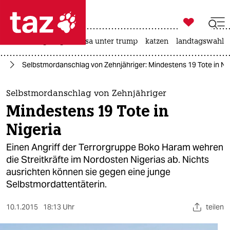

taz zahl ich
hitze
bergsteigen
usa unter trump
katzen
landtagswahl i

taz zahl ich
ka
Selbstmordanschlag von Zehnjähriger: Mindestens 19 Tote in Ni
taz zahl ich
themen
Selbstmordanschlag von Zehnjähriger
Mindestens 19 Tote in
politik
Nigeria
öko
Einen Angriff der Terrorgruppe Boko Haram wehren
die Streitkräfte im Nordosten Nigerias ab. Nichts
gesellschaft
ausrichten können sie gegen eine junge
Selbstmordattentäterin.
kultur
sport
10.1.2015
18:13 Uhr
teilen