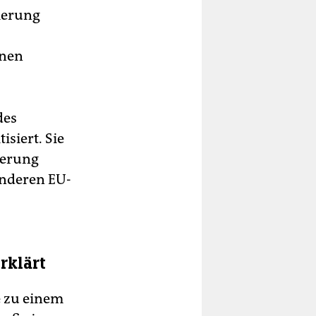
ierung
enen
des
isiert. Sie
ierung
anderen EU-
rklärt
e zu einem