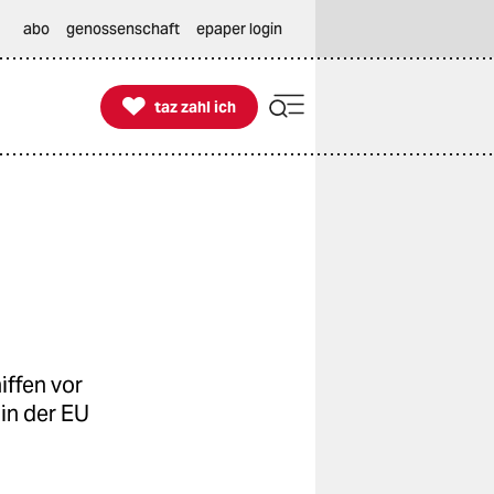
abo
genossenschaft
epaper login

taz zahl ich
taz zahl ich
iffen vor
in der EU