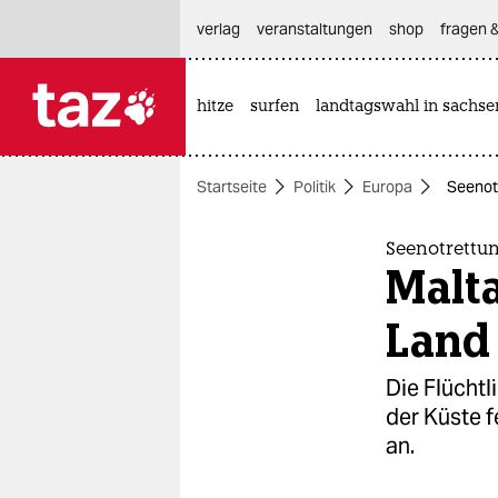
hautnavigation anspringen
hauptinhalt anspringen
footer anspringen
verlag
veranstaltungen
shop
fragen &
hitze
surfen
landtagswahl in sachse

taz zahl ich
taz zahl ich
Startseite
Politik
Europa
Seenot
themen
politik
Seenotrettu
Malt
öko
Land
gesellschaft
Die Flüchtl
kultur
der Küste f
an.
sport