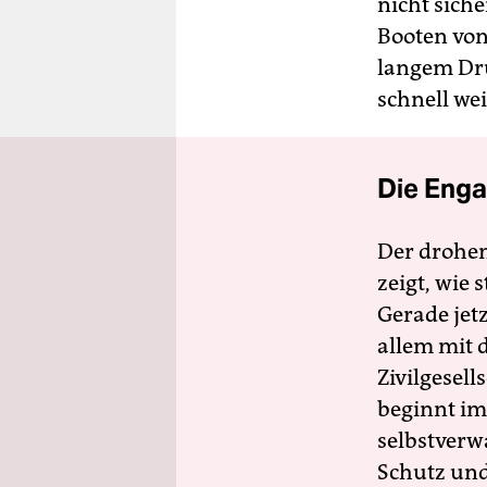
nicht siche
Booten von
langem Dr
schnell we
Die Enga
Der drohe
zeigt, wie
Gerade jet
allem mit d
Zivilgesell
beginnt im
selbstverw
Schutz und 