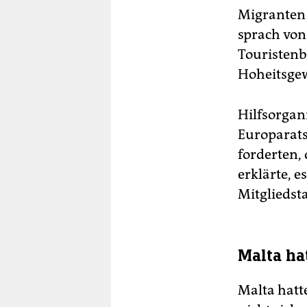
Migranten 
sprach von 
Touristenb
Hoheitsgew
Hilfsorgan
Europarats,
forderten,
erklärte, 
Mitgliedst
Malta ha
Malta hatt