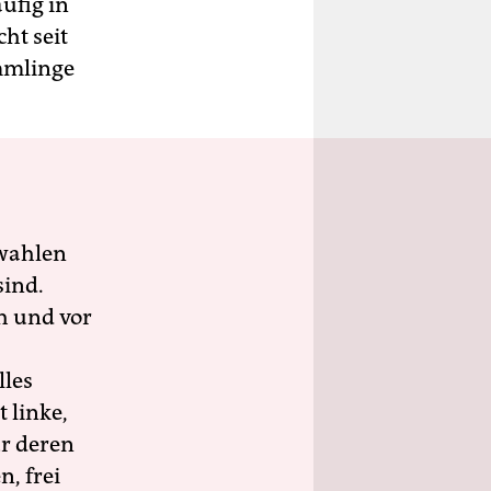
ufig in
ht seit
mmlinge
wahlen
sind.
h und vor
lles
 linke,
ür deren
n, frei