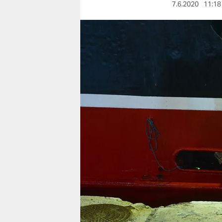
berlin
7.6.2020
11:18
nord
wahrheit
verlag
verlag
veranstaltungen
shop
fragen & hilfe
unterstützen
abo
genossenschaft