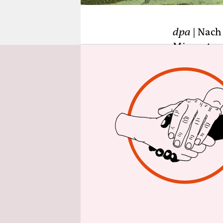
epaper login
dpa
| Nach
Migranten 
Wochen au
fest. Zugle
mangelnde S
sowohl der
angesichts
Union bei 
Mitteilung
„Kein euro
Solidarität
ursprüngli
nahe Vallet