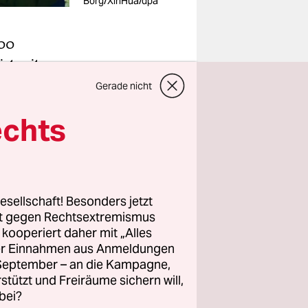
Borg/XinHua/dpa
400
t seit
erland
Gerade nicht
U-Staaten
echts
 das Leben
,
päischen
in der
esellschaft! Besonders jetzt
rt gegen Rechtsextremismus
z kooperiert daher mit „Alles
obwohl von
ller Einnahmen aus Anmeldungen
f die
. September – an die Kampagne,
rstützt und Freiräume sichern will,
en Hafen
bei?
tag