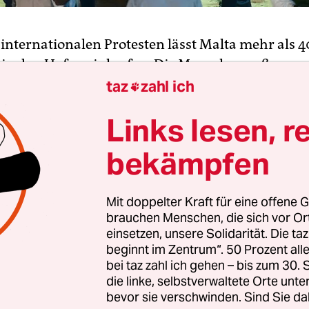
 internationalen Protesten lässt Malta mehr als 
in den Hafen einlaufen. Die Menschen saßen meis
f
kleinen Quarantäne-Schiffen
vor dem Mittelme
taz
zahl ich

ich warf die Regierung in Valletta den anderen E
Links lesen, r
olidarität vor. „Die Regierung ist nicht gewillt,
 Migranten als auch der Besatzung zu gefährden
bekämpfen
 der Tatsache, dass die Mitgliedstaaten der Euro
der Übernahme keine Solidarität zeigen“,
hieß es 
Mit doppelter Kraft für eine offene G
 vom späten Samstag
.
brauchen Menschen, die sich vor O
einsetzen, unsere Solidarität. Die ta
päisches Land will diese Migranten aufnehmen, 
beginnt im Zentrum“. 50 Prozent a
 die Rede war“, schrieb die Regierung. Als erstes lie
bei taz zahl ich gehen – bis zum 30
die linke, selbstverwaltete Orte unte
ch als Touristenboot genutzte „Europa II“ in ein
bevor sie verschwinden. Sind Sie da
ta ein, wie die Zeitung „Times of Malta“ am Sonn