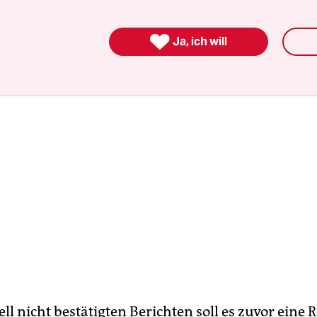
 Das Schiff sei von zwei Patrouillenbooten beglei

Ja, ich will
ell nicht bestätigten Berichten soll es zuvor eine R