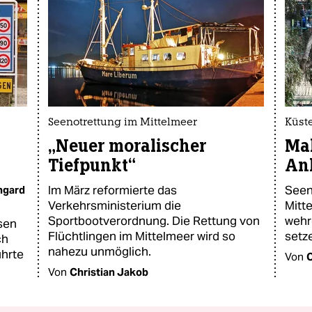
Seenotrettung im Mittelmeer
Küst
„Neuer moralischer
Mal
Tiefpunkt“
An
Im März reformierte das
Seen
ngard
Verkehrsministerium die
Mitt
Sportbootverordnung. Die Rettung von
wehr
sen
Flüchtlingen im Mittelmeer wird so
setz
ch
nahezu unmöglich.
ührte
Von
C
Von
Christian Jakob