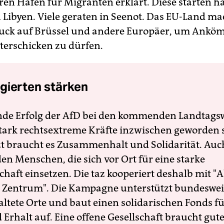
ren Hafen für Migranten erklärt. Diese starten hä
 Libyen. Viele geraten in Seenot. Das EU-Land mac
uck auf Brüssel und andere Europäer, um Ankö
iterschicken zu dürfen.
gierten stärken
nde Erfolg der AfD bei den kommenden Landtags
 stark rechtsextreme Kräfte inzwischen geworden 
zt braucht es Zusammenhalt und Solidarität. Auc
en Menschen, die sich vor Ort für eine starke
schaft einsetzen. Die taz kooperiert deshalb mit "A
 Zentrum". Die Kampagne unterstützt bundesweit
altete Orte und baut einen solidarischen Fonds f
Erhalt auf. Eine offene Gesellschaft braucht gute