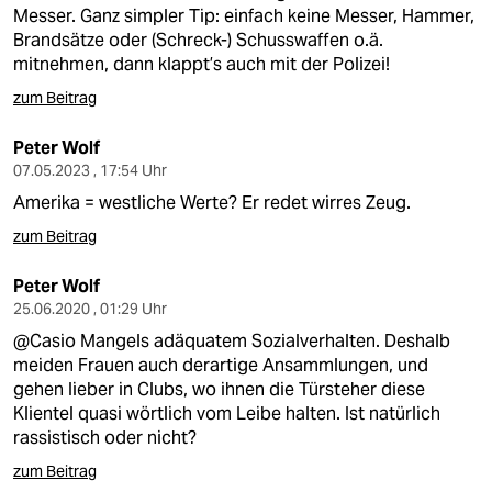
berlin
Messer. Ganz simpler Tip: einfach keine Messer, Hammer,
Brandsätze oder (Schreck-) Schusswaffen o.ä.
nord
mitnehmen, dann klappt’s auch mit der Polizei!
wahrheit
zum Beitrag
verlag
Peter Wolf
07.05.2023 , 17:54 Uhr
verlag
Amerika = westliche Werte? Er redet wirres Zeug.
veranstaltungen
zum Beitrag
shop
Peter Wolf
25.06.2020 , 01:29 Uhr
fragen & hilfe
@Casio Mangels adäquatem Sozialverhalten. Deshalb
unterstützen
meiden Frauen auch derartige Ansammlungen, und
gehen lieber in Clubs, wo ihnen die Türsteher diese
abo
Klientel quasi wörtlich vom Leibe halten. Ist natürlich
rassistisch oder nicht?
genossenschaft
zum Beitrag