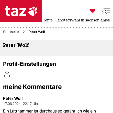

taz zahl ich
hitze
niedrigwasser
rente
landtagswahl in sachsen-anhalt

taz zahl ich
Startseite
Peter Wolf
taz zahl ich
Peter Wolf
themen
politik
Profil-Einstellungen
öko
gesellschaft
meine Kommentare
kultur
Peter Wolf
sport
17.06.2024 , 22:17 Uhr
Ein Latthammer ist durchaus so gefährlich wie ein