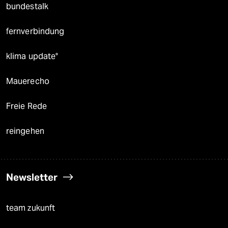
bundestalk
fernverbindung
klima update°
Mauerecho
Freie Rede
reingehen
Newsletter
team zukunft