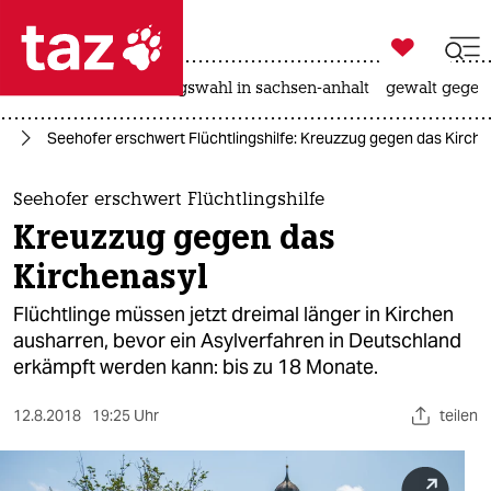

taz zahl ich
hitze
surfen
landtagswahl in sachsen-anhalt
gewalt gegen

taz zahl ich
nd
Seehofer erschwert Flüchtlingshilfe: Kreuzzug gegen das Kirche
taz zahl ich
themen
Seehofer erschwert Flüchtlingshilfe
Kreuzzug gegen das
politik
Kirchenasyl
öko
Flüchtlinge müssen jetzt dreimal länger in Kirchen
ausharren, bevor ein Asylverfahren in Deutschland
gesellschaft
erkämpft werden kann: bis zu 18 Monate.
kultur
12.8.2018
19:25 Uhr
teilen
sport