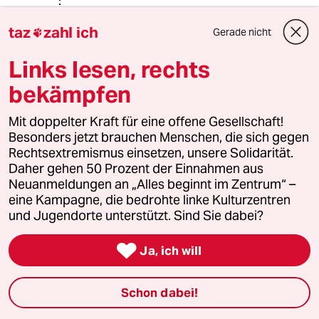
Ein alter Kauz
EA
taz
zahl ich
Gerade nicht

21.08.2018
,
15:49 Uhr
@Rudolf Fissner:
Links lesen, rechts
Der schlechte Witz bei der Sache ist,
bekämpfen
dass die CSU ihr C nur ernst zu
nehmen scheint, solange die Christen
katzbuckeln. Sie instrumentalisiert
Mit doppelter Kraft für eine offene Gesellschaft!
das Kreuz für ihre Zwecke.
Besonders jetzt brauchen Menschen, die sich gegen
Christlicher Widerstand gegen
Rechtsextremismus einsetzen, unsere Solidarität.
staatliches Unrecht wird natürlich
Daher gehen 50 Prozent der Einnahmen aus
nicht hingenommen, weil die CSU auf
Neuanmeldungen an „Alles beginnt im Zentrum“ –
der Seite der Täter steht.
eine Kampagne, die bedrohte linke Kulturzentren
und Jugendorte unterstützt. Sind Sie dabei?

Ja, ich will
83492 (Profil gelöscht)
8G
13.08.2018
,
07:31 Uhr
Weil bei allen Fragen um das Thema Migration
Schon dabei!
und Asyl so großer Wert auf die