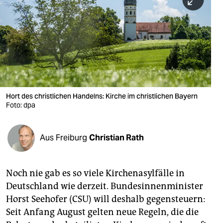
berlin
nord
wahrheit
verlag
verlag
Hort des christlichen Handelns: Kirche im christlichen Bayern
Foto: dpa
veranstaltungen
shop
Aus Freiburg
Christian Rath
fragen & hilfe
unterstützen
Noch nie gab es so viele Kirchenasylfälle in
Deutschland wie derzeit. Bundesinnenminister
abo
Horst Seehofer (CSU) will deshalb gegensteuern:
genossenschaft
Seit Anfang August gelten neue Regeln, die die