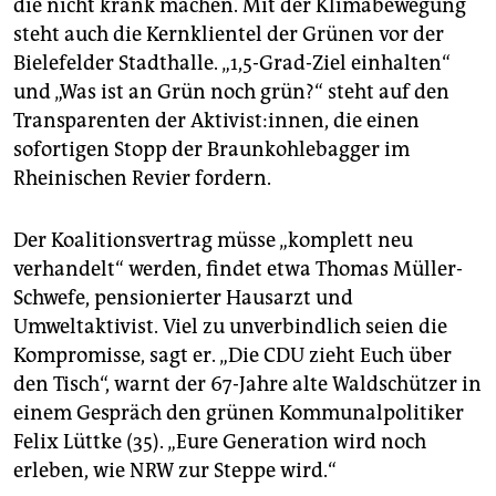
epaper login
die nicht krank machen. Mit der Klimabewegung
steht auch die Kernklientel der Grünen vor der
Bielefelder Stadthalle. „1,5-Grad-Ziel einhalten“
und „Was ist an Grün noch grün?“ steht auf den
Transparenten der Aktivist:innen, die einen
sofortigen Stopp der Braunkohlebagger im
Rheinischen Revier fordern.
Der Koalitionsvertrag müsse „komplett neu
verhandelt“ werden, findet etwa Thomas Müller-
Schwefe, pensionierter Hausarzt und
Umweltaktivist. Viel zu unverbindlich seien die
Kompromisse, sagt er. „Die CDU zieht Euch über
den Tisch“, warnt der 67-Jahre alte Waldschützer in
einem Gespräch den grünen Kommunalpolitiker
Felix Lüttke (35). „Eure Generation wird noch
erleben, wie NRW zur Steppe wird.“