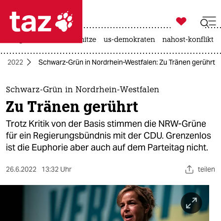

taz zahl ich
krieg in der ukraine
hitze
us-demokraten
nahost-konflikt

taz zahl ich
hl 2022
Schwarz-Grün in Nordrhein-Westfalen: Zu Tränen gerührt
taz zahl ich
themen
Schwarz-Grün in Nordrhein-Westfalen
Zu Tränen gerührt
politik
Trotz Kritik von der Basis stimmen die NRW-Grüne
öko
für ein Regierungsbündnis mit der CDU. Grenzenlos
ist die Euphorie aber auch auf dem Parteitag nicht.
gesellschaft
26.6.2022
13:32 Uhr
teilen
kultur
sport