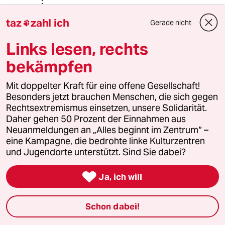
@tomás zerolo:
Mit "angesichts der ernsten Lage"
taz
zahl ich
Gerade nicht

meinen Sie wahrscheinlich
Klimaschutz oder Umweltschutz
Links lesen, rechts
allgemein und damit leider offenbar
bekämpfen
etwas ganz anderes als die "lieben
Grünen"
Mit doppelter Kraft für eine offene Gesellschaft!
Also vor Ort das hier: "Reiner Priggen,
Besonders jetzt brauchen Menschen, die sich gegen
[...] Schon 30 Prozent Ablehnung
Rechtsextremismus einsetzen, unsere Solidarität.
könnten die neuen grünen Mi­nis­te­
Daher gehen 50 Prozent der Einnahmen aus
r:in­nen massiv schwächen, fürchten
Neuanmeldungen an „Alles beginnt im Zentrum“ –
Realos wie er. Wer dem
eine Kampagne, die bedrohte linke Kulturzentren
Koalitionsvertrag nicht zustimmen
und Jugendorte unterstützt. Sind Sie dabei?
könne, solle während der
Abstimmung doch einfach kurz vor

die Tür gehen, rät der schwarz-grüne
Ja, ich will
Vordenker Priggen den Delegierten"
(ob er das Wählern auch empfehlen
Schon dabei!
würde? Also gar nicht erst zur Urne? )
Aber so richtig ernst ist nur noch