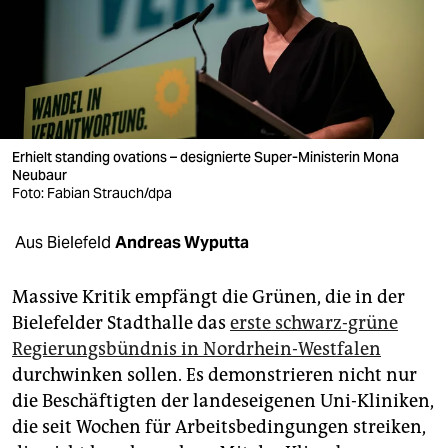
berlin
nord
wahrheit
verlag
Erhielt standing ovations – designierte Super-Ministerin Mona
verlag
Neubaur
Foto: Fabian Strauch/dpa
veranstaltungen
Aus Bielefeld
Andreas Wyputta
shop
fragen & hilfe
Massive Kritik empfängt die Grünen, die in der
Bielefelder Stadthalle das
erste schwarz-grüne
unterstützen
Regierungsbündnis in Nordrhein-Westfalen
abo
durchwinken sollen. Es demonstrieren nicht nur
die Beschäftigten der landeseigenen Uni-Kliniken,
genossenschaft
die seit Wochen für Arbeitsbedingungen streiken,