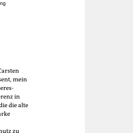
ung
u
Carsten
sent, mein
e­res­
renz in
ie die alte
arke
hutz zu