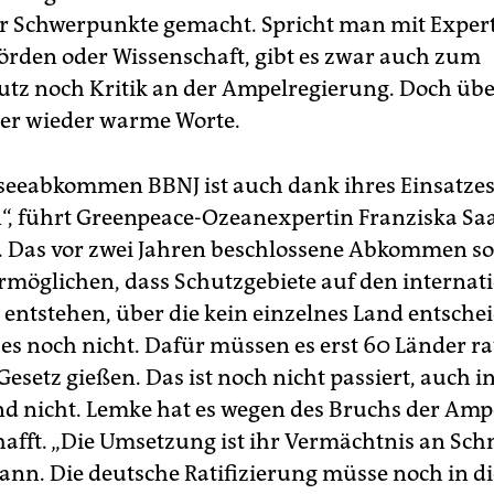
r Schwerpunkte gemacht. Spricht man mit Ex­per­t
rden oder Wissenschaft, gibt es zwar auch zum
tz noch Kritik an der Ampelregierung. Doch üb
er wieder warme Worte.
eeabkommen BBNJ ist auch dank ihres Einsatze
 führt Greenpeace-Ozeanexpertin Franziska Sa
n. Das vor zwei Jahren beschlossene Abkommen sol
möglichen, dass Schutzgebiete auf den internat
entstehen, über die kein einzelnes Land entschei
t es noch nicht. Dafür müssen es erst 60 Länder rat
 Gesetz gießen. Das ist noch nicht passiert, auch i
d nicht. Lemke hat es wegen des Bruchs der Ampe
afft. „Die Umsetzung ist ihr Vermächtnis an Schn
ann. Die deutsche Ratifizierung müsse noch in d