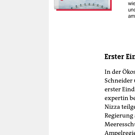
wie
un
am
Erster Ei
In der Öko
Schneider 
erster Eind
expertin b
Nizza teil
Regierung a
Meeresschü
Ampelregie