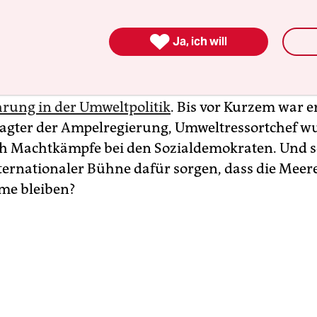
ds Auftritt auf der
Ozeankonferenz der Vereinte
ie gerade in Nizza zu Ende gegangen ist. Das liegt

Ja, ich will
ss dem neuen Bundesumweltminister Carsten Sch
eller Meeresbeauftragter mehr zur Seite steht – 
m SPD-Politiker selbst.
Schneider hat schließlich 
hrung in der Umweltpolitik
. Bis vor Kurzem war e
agter der Ampelregierung, Umweltressortchef wu
h Machtkämpfe bei den Sozialdemokraten. Und so
ternationaler Bühne dafür sorgen, dass die Meer
me bleiben?