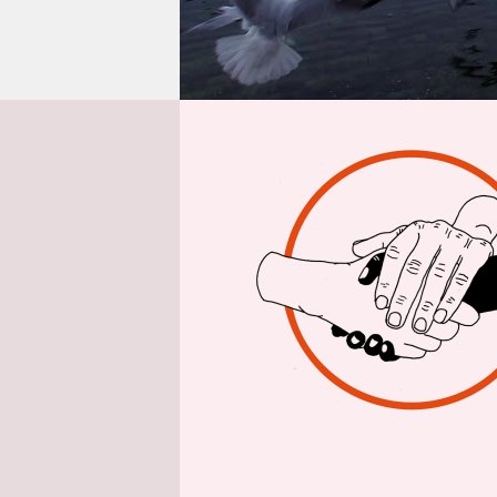
epaper login
Die neue B
sie gleich
Umweltmini
dafür, das
Meere völli
Entspreche