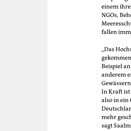
einem ihre
NGOs, Behö
Meeresschu
fallen imm
„Das Hochs
gekommen“,
Beispiel a
anderem er
Gewässern 
In Kraft is
also in ein
Deutschlan
mehr gesch
sagt Saalm