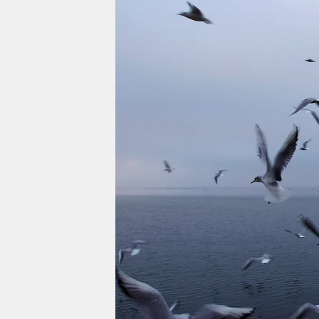
berlin
nord
wahrheit
verlag
verlag
veranstaltungen
shop
fragen & hilfe
unterstützen
abo
genossenschaft