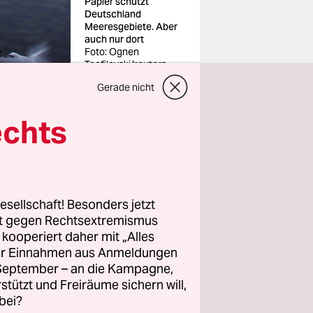
Papier schützt
Deutschland
Meeresgebiete. Aber
auch nur dort
Foto: Ognen
Teofilovski/reuters
Gerade nicht
echts
 da strich
esellschaft! Besonders jetzt
Signal
rt gegen Rechtsextremismus
ett die
z kooperiert daher mit „Alles
ller Einnahmen aus Anmeldungen
. September – an die Kampagne,
rstützt und Freiräume sichern will,
 auf
bei?