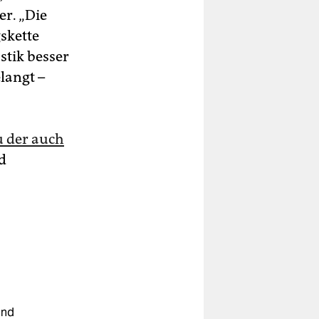
er. „Die
skette
stik besser
langt –
u der auch
rd
und