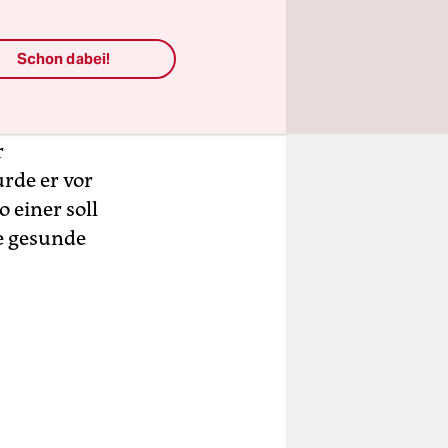
n Nationen
 nicht nur
Schon dabei!
neider
sondern
so gut wie
r
rde er vor
 einer soll
e gesunde