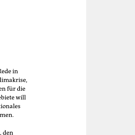
Rede in
Klimakrise,
n für die
biete will
tionales
mmen.
, den