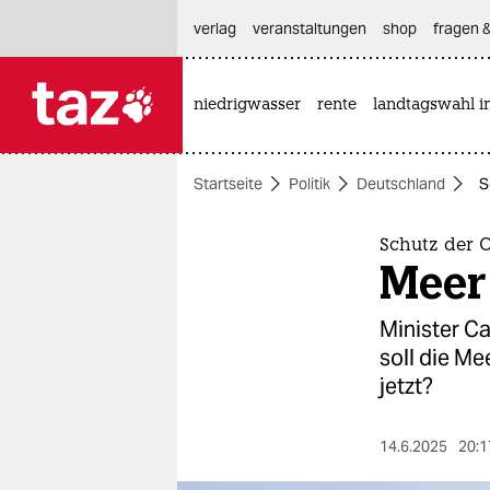
hautnavigation anspringen
hauptinhalt anspringen
footer anspringen
verlag
veranstaltungen
shop
fragen &
niedrigwasser
rente
landtagswahl i

taz zahl ich
taz zahl ich
Startseite
Politik
Deutschland
S
themen
politik
Schutz der 
Meer
öko
Minister C
gesellschaft
soll die Me
jetzt?
kultur
sport
14.6.2025
20:1