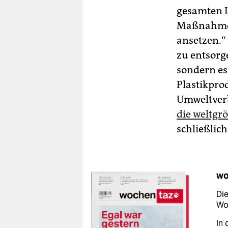
gesamten Le
Maßnahmen
ansetzen.“ 
zu entsorg
sondern es 
Plastikpro
Umweltverb
die weltgr
schließlich
wo
Die
Woc
In 