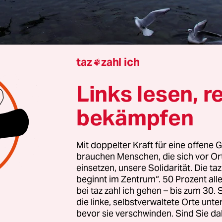
taz
zahl ich

Von
Heike Holdinghausen
und
Susanne Schwarz
Links lesen, r
bekämpfen
undesregierung war erst wenige Stunden im Amt,
 den Posten des Meeresschutzbeauftragten im
Mit doppelter Kraft für eine offene G
sterium. Konnte das etwas anderes sein als ein 
brauchen Menschen, die sich vor O
s Kanzler Friedrich Merz (CDU) und seinem Kabin
einsetzen, unsere Solidarität. Die ta
beginnt im Zentrum“. 50 Prozent a
g egal sind?
bei taz zahl ich gehen – bis zum 30
die linke, selbstverwaltete Orte unte
nd skeptisch hatten die Umwelt- und Klima­szene
bevor sie verschwinden. Sind Sie da