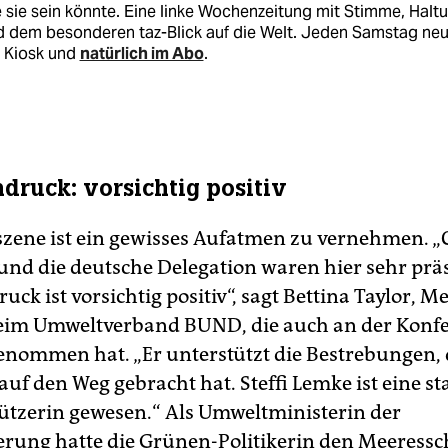
 sie sein könnte. Eine linke Wochenzeitung mit Stimme, Halt
d dem besonderen taz-Blick auf die Welt. Jeden Samstag ne
 Kiosk und
natürlich im Abo
.
ndruck: vorsichtig positiv
szene ist ein gewisses Aufatmen zu vernehmen. „
und die deutsche Delegation waren hier sehr prä
ruck ist vorsichtig positiv“, sagt Bettina Taylor, Me
eim Umweltverband BUND, die auch an der Konfe
genommen hat. „Er unterstützt die Bestrebungen, d
uf den Weg gebracht hat. Steffi Lemke ist eine st
tzerin gewesen.“ Als Umweltministerin der
rung hatte die Grünen-Politikerin den Meeressc