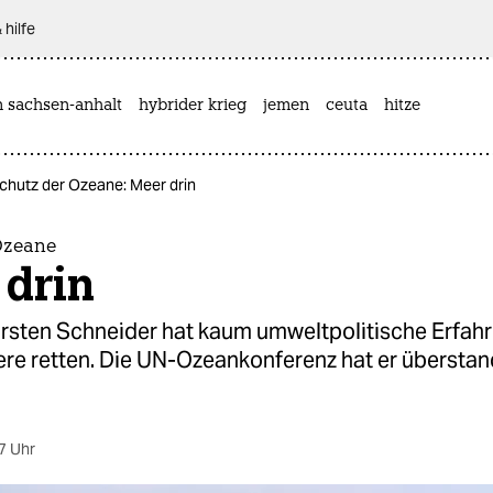
 hilfe
n sachsen-anhalt
hybrider krieg
jemen
ceuta
hitze
chutz der Ozeane: Meer drin
Ozeane
 drin
arsten Schneider hat kaum umweltpolitische Erfah
ere retten. Die UN-Ozeankonferenz hat er überstan
7 Uhr