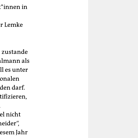
*in­nen in
er Lemke
s zustande
almann als
l es unter
ionalen
den darf.
ifizieren,
n
l nicht
eider“,
iesem Jahr