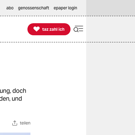
abo
genossenschaft
epaper login

taz zahl ich
taz zahl ich
rung, doch
den, und
teilen