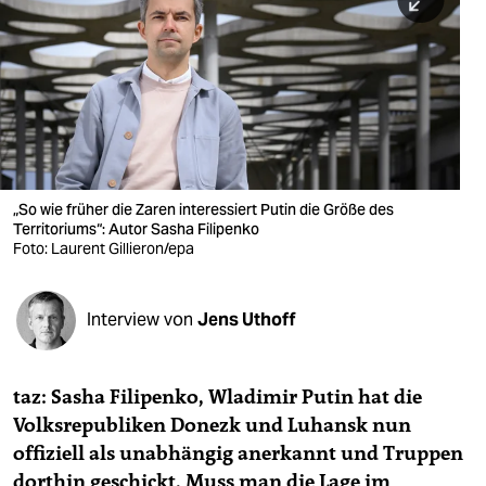
berlin
nord
wahrheit
verlag
verlag
„So wie früher die Zaren interessiert Putin die Größe des
Territoriums“: Autor Sasha Filipenko
veranstaltungen
Foto: Laurent Gillieron/epa
shop
fragen & hilfe
Interview von
Jens Uthoff
unterstützen
taz: Sasha Filipenko, Wladimir Putin hat die
abo
Volksrepubliken Donezk und Luhansk nun
genossenschaft
offiziell als unabhängig anerkannt und Truppen
dorthin geschickt. Muss man die Lage im