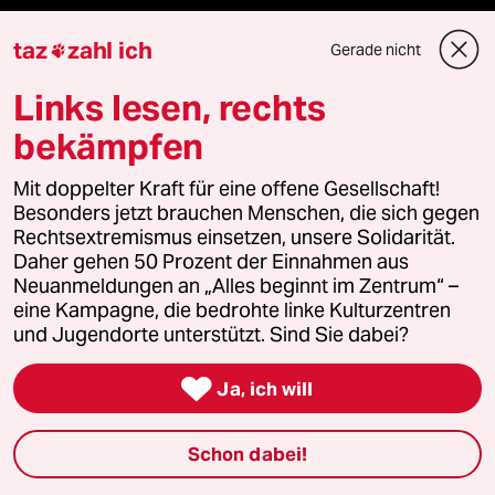
Sport
taz
zahl ich
Gerade nicht

Berlin
Links lesen, rechts
bekämpfen
Nord
Mit doppelter Kraft für eine offene Gesellschaft!
Wahrheit
Besonders jetzt brauchen Menschen, die sich gegen
Rechtsextremismus einsetzen, unsere Solidarität.
Daher gehen 50 Prozent der Einnahmen aus
Neuanmeldungen an „Alles beginnt im Zentrum“ –
Themen
eine Kampagne, die bedrohte linke Kulturzentren
und Jugendorte unterstützt. Sind Sie dabei?
Bergsteigen

Ja, ich will
USA unter Trump
Schon dabei!
Katzen