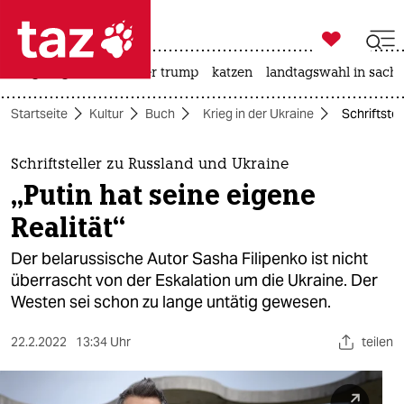

taz zahl ich
bergsteigen
usa unter trump
katzen
landtagswahl in sachs

taz zahl ich
Startseite
Kultur
Buch
Krieg in der Ukraine
Schriftstel
taz zahl ich
themen
Schriftsteller zu Russland und Ukraine
„Putin hat seine eigene
politik
Realität“
öko
Der belarussische Autor Sasha Filipenko ist nicht
überrascht von der Eskalation um die Ukraine. Der
gesellschaft
Westen sei schon zu lange untätig gewesen.
kultur
22.2.2022
13:34 Uhr
teilen
sport