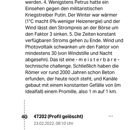
werden. 4. Wenigstens Petrus hatte ein
Einsehen gegen den militaristischen
Kriegstreiber Putin. Der Winter war wärmer
(1°C macht 6% weniger Heizenergie) und der
Wind lässt den Strompreis an der Börse um
den Faktor 3 sinken. 5. Die Zeiten konstant
verfügbaren Stroms gehen zu Ende. Wind und
Photovoltaik schwanken um den Faktor von
mindestens 30 (von Windstille und Nacht
abgesehn). Das ist eine - m e i s t e r b a r e -
technische challenge. Schließlich haben die
Römer vor rund 2000 Jahren schon Beton
erfunden, der heute noch steht, und Kanäle
gebaut mit einem konstanten Gefälle von (im
Idealfall) einem Promille, also 1 m auf 1 km.
47202 (Profil gelöscht)
4G
23.02.2022
,
08:10 Uhr