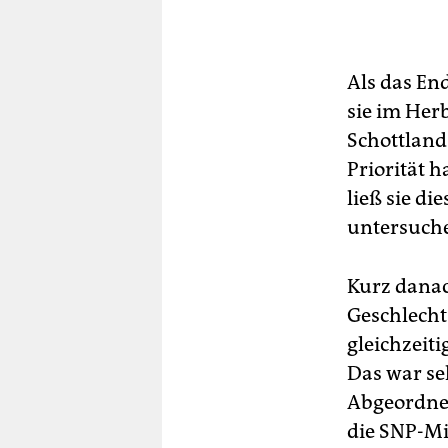
Als das En
sie im Her
Schottland
Priorität 
ließ sie d
untersuche
Kurz danac
Geschlech
gleichzeit
Das war se
Abgeordnet
die SNP-Mi