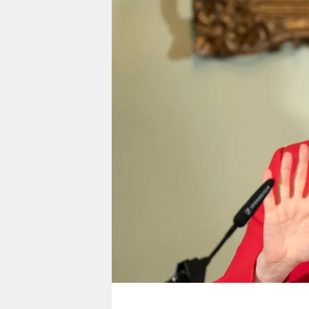
berlin
nord
wahrheit
verlag
verlag
veranstaltungen
shop
fragen & hilfe
unterstützen
abo
genossenschaft