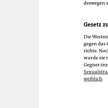
deswegen s
Gesetz z
Die Westmi
gegen das 
richte. Noc
wurde sie 
Geg­ne­r:in
Sexualstraf
weiblich
.