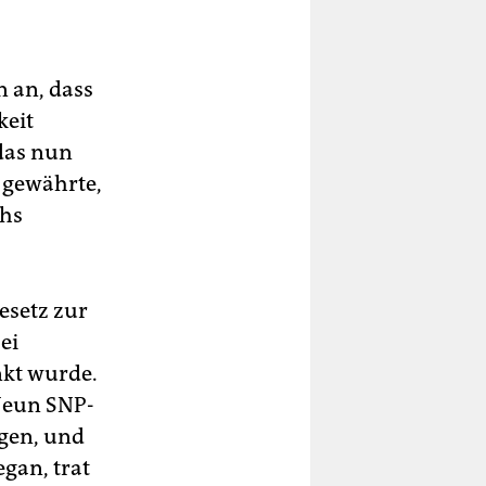
 an, dass
keit
 das nun
 gewährte,
chs
esetz zur
ei
nkt wurde.
 Neun SNP-
egen, und
gan, trat