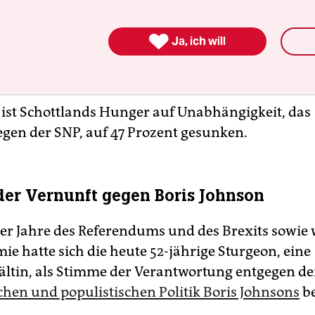
t gerade in den letzten Wochen stark gesunken. E
s Meinungsforschungsinstituts YouGov für die
S

Ja, ich will
am Anfang des Monats an, dass ihr Ansehen seit
nken sei.
st Schottlands Hunger auf Unabhängigkeit, das
gen der SNP, auf 47 Prozent gesunken.
er Vernunft gegen Boris Johnson
r Jahre des Referendums und des Brexits sowie
ie hatte sich die heute 52-jährige Sturgeon, eine
ltin, als Stimme der Verantwortung entgegen de
hen und populistischen Politik Boris Johnsons
be