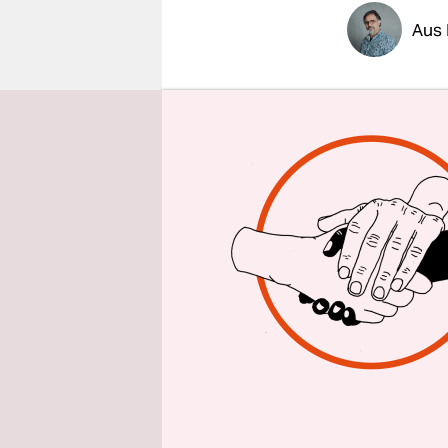
epaper login
Aus
Nicola Stu
Mittwochmo
schottisch
zu ihrer N
Dahinter s
Gründe. Es
sagte sie 
immense Op
nachgedac
Inwiefern 