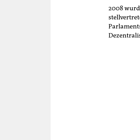
2008 wurde
stellvertre
Parlaments
Dezentralis