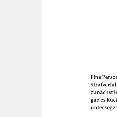
Eine Person
Strafverfa
zunächst i
gab es Rüc
unterzoge