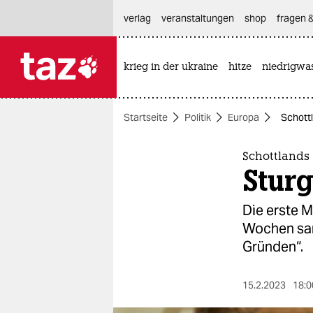
hautnavigation anspringen
hauptinhalt anspringen
footer anspringen
verlag
veranstaltungen
shop
fragen &
krieg in der ukraine
hitze
niedrigwa

taz zahl ich
taz zahl ich
Startseite
Politik
Europa
Schottl
themen
politik
Schottlands
Sturg
öko
Die erste M
gesellschaft
Wochen sank
Gründen“.
kultur
sport
15.2.2023
18:0