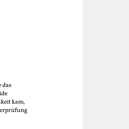
e das
ide
hkeit kam,
berprüfung