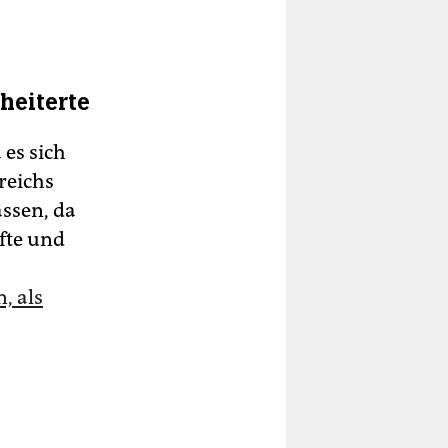
heiterte
es sich
reichs
assen, da
fte und
, als