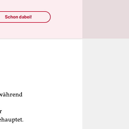
ine
unday
Schon dabei!
 Oktober
 während
r
hauptet.