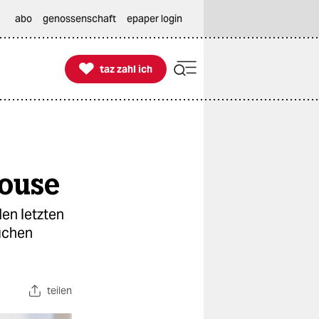
abo
genossenschaft
epaper login

taz zahl ich
taz zahl ich
House
den letzten
lichen
teilen