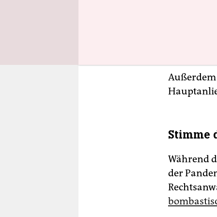
Ansehen is
Umfrage de
Times
gab 
enorm gesu
Außerdem i
Hauptanlie
Stimme d
Während de
der Pandem
Rechtsanwä
bombastisc