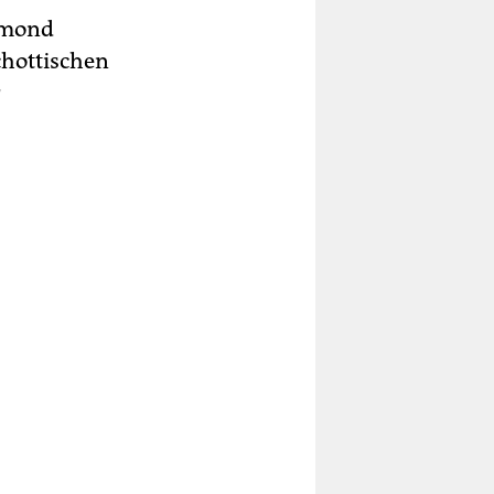
almond
schottischen
r