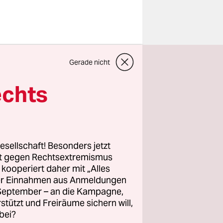
Gerade nicht
rerin der
verfahren
echts
rsönliche
d Herzen,
esellschaft! Besonders jetzt
mt hätte
rt gegen Rechtsextremismus
z kooperiert daher mit „Alles
em darüber
ller Einnahmen aus Anmeldungen
. September – an die Kampagne,
rstützt und Freiräume sichern will,
bei?
rgeons