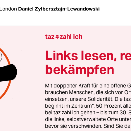
 London
Daniel Zylbersztajn-Lewandowski
rgeon, Schottlands Erste Ministerin, hat am
taz
zahl ich

rgen ihren Rücktritt angekündigt. Die Parteifüh
en Nationalpartei (SNP) will nach einem Auswahl
Links lesen, r
achfolge das Amt abtreten.
bekämpfen
teckten, so Sturgeon in einer Pressekonferenz, pe
 sei die richtige Entscheidung – in ihrem Kopf un
Mit doppelter Kraft für eine offene G
in ihrer Rede in ihrem Amtssitz Bute House. Das A
brauchen Menschen, die sich vor O
einsetzen, unsere Solidarität. Die ta
fer von ihr verlangt, und sie hätte seit Länger
beginnt im Zentrum“. 50 Prozent a
ht.
bei taz zahl ich gehen – bis zum 30
die linke, selbstverwaltete Orte unte
bevor sie verschwinden. Sind Sie da
man ihr das glauben kann, ist fraglich, denn Stu