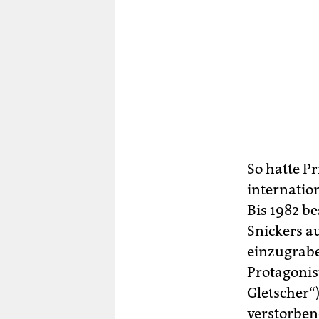
So hatte P
internatio
Bis 1982 b
Snickers au
einzugrabe
Protagonis
Gletscher“
verstorben