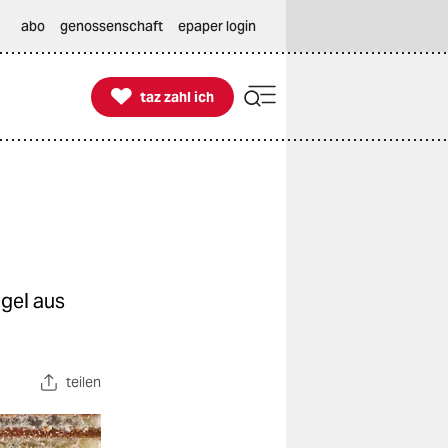
abo
genossenschaft
epaper login

taz zahl ich
taz zahl ich
egel aus
teilen