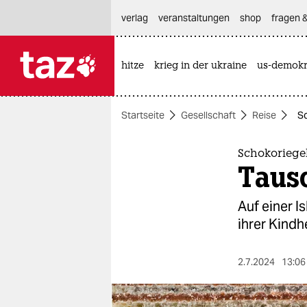
hautnavigation anspringen
hauptinhalt anspringen
footer anspringen
verlag
veranstaltungen
shop
fragen &
hitze
krieg in der ukraine
us-demokr

taz zahl ich
taz zahl ich
Startseite
Gesellschaft
Reise
Sc
themen
politik
Schokoriegel
Taus
öko
Auf einer I
gesellschaft
ihrer Kindh
kultur
2.7.2024
13:06
sport