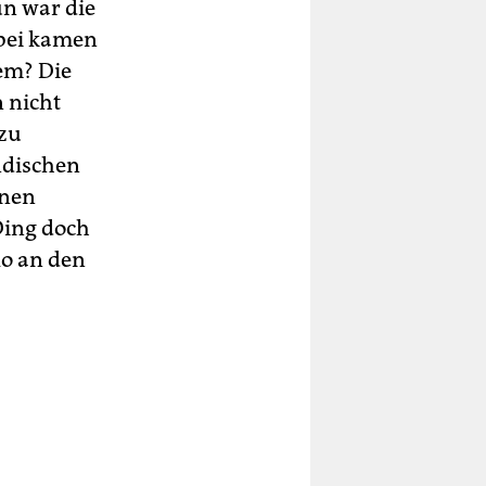
un war die
abei kamen
em? Die
 nicht
 zu
ndischen
inen
 Ding doch
lo an den