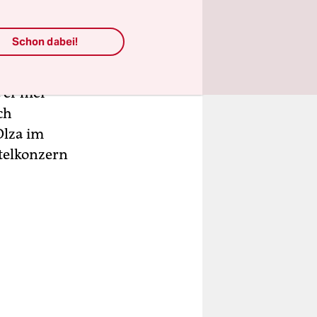
m gerechnet
, dem
Schon dabei!
oder am
 er hier
ch
 Olza im
telkonzern