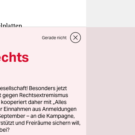
lplatten,
nnen
Gerade nicht
at mich
damals
echts
e Polo
Onkel
landbesuch
esellschaft! Besonders jetzt
rt gegen Rechtsextremismus
darauf,
z kooperiert daher mit „Alles
er zwei
ller Einnahmen aus Anmeldungen
aum lag.
. September – an die Kampagne,
rstützt und Freiräume sichern will,
bei?
nun an