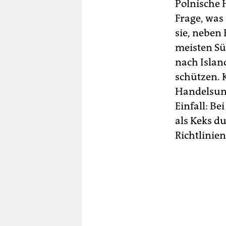
Polnische 
Frage, was
sie, neben
meisten Sü
nach Islan
schützen. 
Handels­un
Einfall: Be
als Keks d
Richt­lini