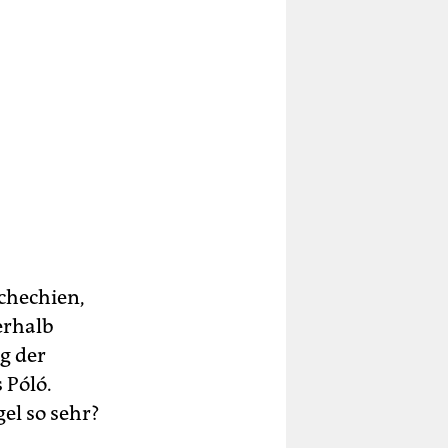
chechien,
erhalb
ag der
 Póló.
gel so sehr?