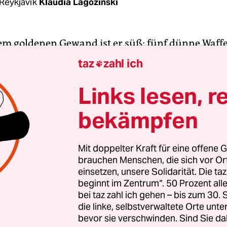
Reykjavík
Klaudia Lagozinski
em goldenen Gewand ist er süß; fünf dünne Waffe
durch Schokocreme und ummantelt von einer dü
taz
zahl ich

rtbitterschokolade. Der knusprige Schoko­riegel h
e Kindheit in Deutschland begleitet, obwohl er 
Links lesen, r
d damit stets Mangelware war. „Bringen sie Princ
bekämpfen
te ich Babcia – Oma –, wenn sie ankündigte, dass 
r andere Verwandte aus Polen bald auf Deutsch
den. Und als meine Großeltern mit mir in den
Mit doppelter Kraft für eine offene G
brauchen Menschen, die sich vor O
en an die polnische Ostsee fuhren, bestand ich 
einsetzen, unsere Solidarität. Die ta
er Rückfahrt mindestens eine gelbe Pappbox (bess
beginnt im Zentrum“. 50 Prozent a
) mit rund dreißig Prince-Polo-Riegeln im Kofferr
bei taz zahl ich gehen – bis zum 30
die linke, selbstverwaltete Orte unte
bevor sie verschwinden. Sind Sie da
o ist besonders. Umso mehr freute ich mich, ihn 