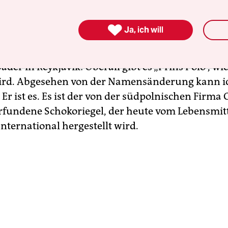
 der Welt zu finden, an dem ich gar nicht mit ih
land.
Ob an der Tankstelle in Akureyri, im Bónus

Ja, ich will
 mit dem dicken pinken Schweinchen als Logo, 
and vor der Laugardalslaug, einem der sieben
r in Reykjavík: Überall gibt es „Prins Póló“, wie
ird. Abgesehen von der Namensänderung kann i
 Er ist es. Es ist der von der südpolnischen Firma
erfundene Schokoriegel, der heute vom Lebensmit
nternational hergestellt wird.