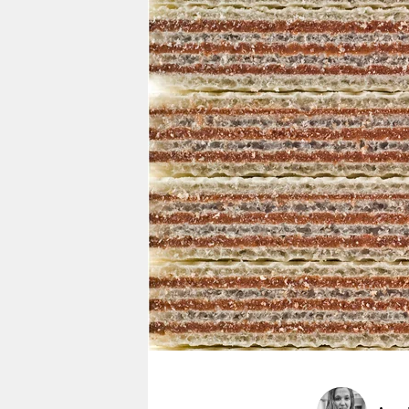
berlin
nord
wahrheit
verlag
verlag
veranstaltungen
shop
fragen & hilfe
unterstützen
abo
genossenschaft