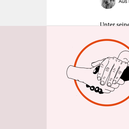
Aus 
epaper login
Unter sein
getrennt 
Schicht Za
durch mein
Import- un
mit?“, frag
Janusz ode
kommen wür
Sommerferi
dass vor d
oder drei!
Prince Pol