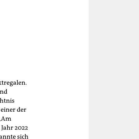
ktregalen.
und
chtnis
 einer der
 „Am
 Jahr 2022
annte sich