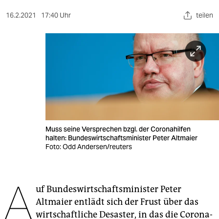
berlin
16.2.2021
17:40 Uhr
teilen
nord
wahrheit
verlag
verlag
veranstaltungen
shop
Muss seine Versprechen bzgl. der Coronahilfen
halten: Bundeswirtschaftsminister Peter Altmaier
fragen & hilfe
Foto: Odd Andersen/reuters
unterstützen
A
abo
uf Bundeswirtschaftsminister Peter
Altmaier entlädt sich der Frust über das
genossenschaft
wirtschaftliche Desaster, in das die Corona­