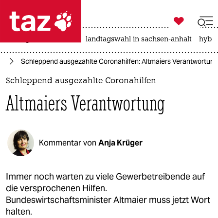

taz zahl ich
niedrigwasser
rente
landtagswahl in sachsen-anhalt
hybri

taz zahl ich
us
Schleppend ausgezahlte Coronahilfen: Altmaiers Verantwortung
taz zahl ich
Schleppend ausgezahlte Coronahilfen
themen
Altmaiers Verantwortung
politik
öko
Kommentar von
Anja Krüger
gesellschaft
kultur
Immer noch warten zu viele Gewerbetreibende auf
die versprochenen Hilfen.
sport
Bundeswirtschaftsminister Altmaier muss jetzt Wort
halten.