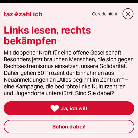
Vergangene
taz
zahl ich
Gerade nicht

taz lab 2027
Links lesen, rechts
bekämpfen
Mehr taz Lesestoff
Mit doppelter Kraft für eine offene Gesellschaft!
Besonders jetzt brauchen Menschen, die sich gegen
Rechtsextremismus einsetzen, unsere Solidarität.
taz Blogs
Daher gehen 50 Prozent der Einnahmen aus
Neuanmeldungen an „Alles beginnt im Zentrum“ –
taz FUTURZWEI
eine Kampagne, die bedrohte linke Kulturzentren
und Jugendorte unterstützt. Sind Sie dabei?
Le Monde diplomatique

Ja, ich will
taz Archiv
Schon dabei!