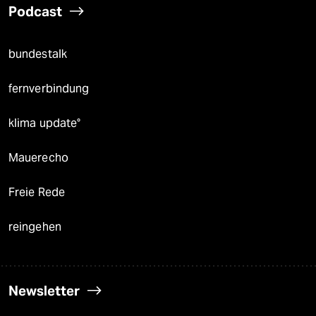
Podcast
bundestalk
fernverbindung
klima update°
Mauerecho
Freie Rede
reingehen
Newsletter