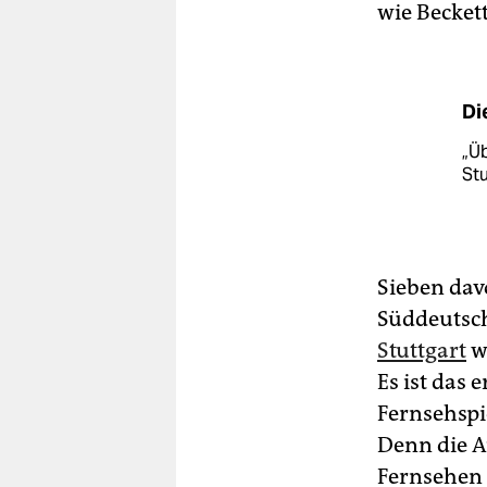
wie Becket
Di
„Üb
Stu
Sieben dav
Süddeutsc
Stuttgart
w
Es ist das 
Fernsehspi
Denn die A
Fernsehen 