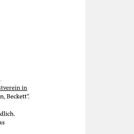
n
tverein in
, Beckett“.
dlich.
as