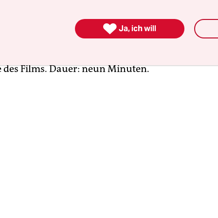
er bewegen sich zwei von ihnen gleichzeitig auf 
s zu. Kurz bevor sie sich treffen, machen sie ein

Ja, ich will
n setzen sie ihre hektische Tour fort. Kontakta
e. Irgendwann verlassen sie nacheinander das Bi
e des Films. Dauer: neun Minuten.