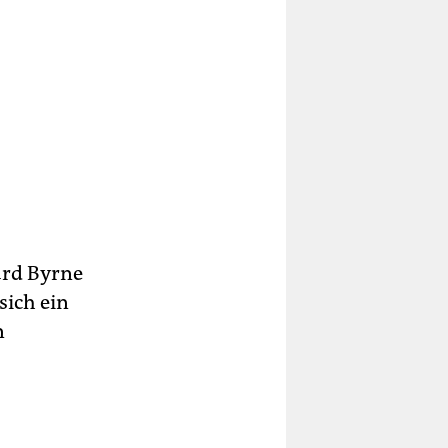
ard Byrne
sich ein
n