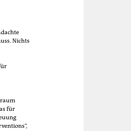
chdachte
muss. Nichts
für
gsraum
as für
reuung
rventions“,