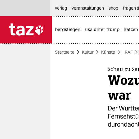
hautnavigation anspringen
hauptinhalt anspringen
footer anspringen
verlag
veranstaltungen
shop
fragen &
bergsteigen
usa unter trump
katzen

taz zahl ich
taz zahl ich
Startseite
Kultur
Künste
RAF
themen
politik
Schau zu Sa
Wozu
öko
war
gesellschaft
Der Württe
kultur
Fernsehstüc
durchdacht
sport