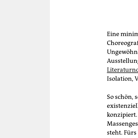
Eine minima
Choreografi
Ungewöhnli
Ausstellun
Literaturn
Isolation,
So schön, 
existenzie
konzipiert
Massengesc
steht. Fürs