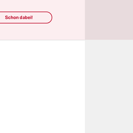
die Mitte
en kleinen
Schon dabei!
ufnahme?
ld. Das