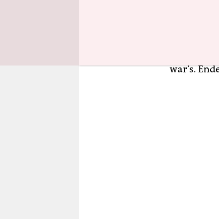
Immer wied
des Quadrat
Bogen, dan
Fehlanzeig
war’s. End