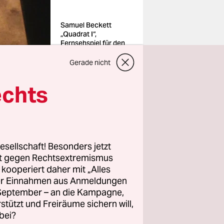
Samuel Beckett
„Quadrat I“,
Fernsehspiel für den
SDR, 1981
Foto: © SWR / Hugo
Gerade nicht
Jehle
echts
esellschaft! Besonders jetzt
ige
rt gegen Rechtsextremismus
dem Video
z kooperiert daher mit „Alles
aktuell im
ller Einnahmen aus Anmeldungen
. September – an die Kampagne,
r tauchen
rstützt und Freiräume sichern will,
 ab.
bei?