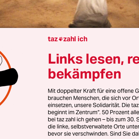
taz
zahl ich

Links lesen, r
Verena Harzer
bekämpfen
Mit doppelter Kraft für eine offene G
könnten sie nicht sein, die vier in verschiedenfarb
brauchen Menschen, die sich vor O
hänge gehüllten Figuren. Zu sehen sind sie in 
einsetzen, unsere Solidarität. Die ta
 des irischen Schriftstellers Samuel Beckett, das 
beginnt im Zentrum“. 50 Prozent a
bei taz zahl ich gehen – bis zum 30
gischen Kunstverein gezeigt wird. Nacheinande
die linke, selbstverwaltete Orte unte
 laufen hektisch die Seiten eines beigen Quadrats
bevor sie verschwinden. Sind Sie da