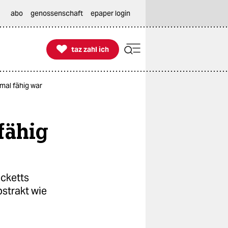
abo
genossenschaft
epaper login

taz zahl ich
taz zahl ich
mal fähig war
fähig
ecketts
bstrakt wie