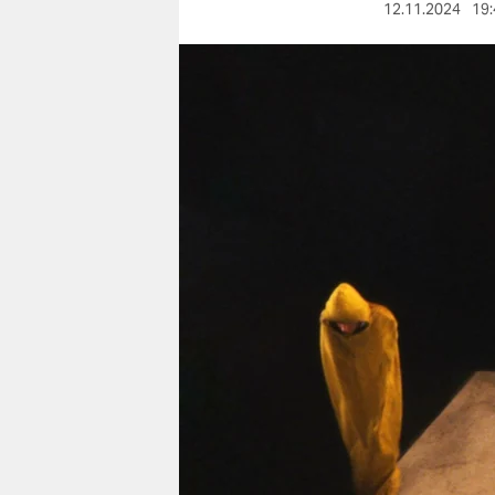
berlin
12.11.2024
19:
nord
wahrheit
verlag
verlag
veranstaltungen
shop
fragen & hilfe
unterstützen
abo
genossenschaft