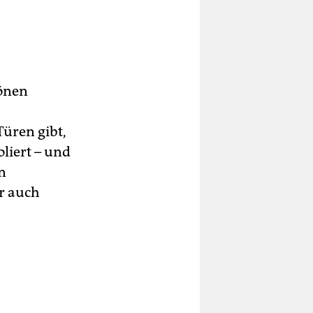
tönen
,
Türen gibt,
oliert – und
n
r auch