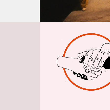
epaper login
Von
Isolierter 
Kapuzen­um
„Quadrat 1“
Württember
sie auf und