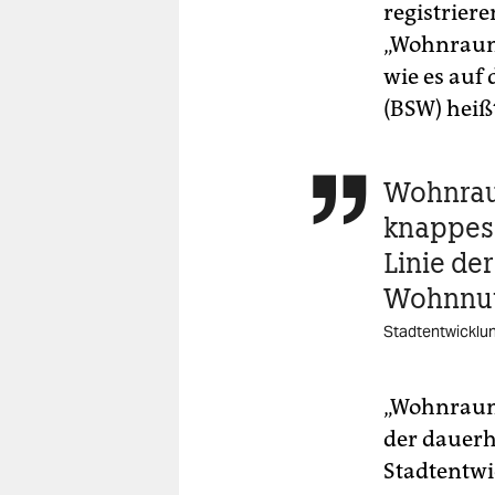
registriere
„Wohnraums
wie es auf
(BSW) heiß
Wohnrau

knappes 
Linie de
Wohnnut
Stadtentwicklun
„Wohnraum 
der dauerh
Stadtentwi