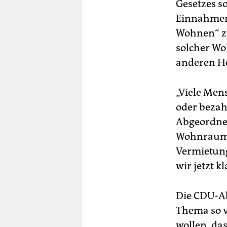
Gesetzes s
Einnahmen 
Wohnen“ zu
solcher Wo
anderen He
„Viele Men
oder bezah
Abgeordne
Wohnraum d
Vermietung
wir jetzt 
Die CDU-Ab
Thema so v
wollen, das