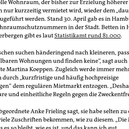
olle Wohnraum, der bisher zur Erzielung höherer
nur kurzzeitig vermietet wird, wieder dem „da
geführt werden. Stand 30. April gab es in Hamb
hnraumschutznummern in der Stadt. Betten in 
rbergen gibt es laut
Statistikamt rund 81.000
.
schen suchen händeringend nach kleineren, pas
lbaren Wohnungen und finden keine“, sagt auch 
te Martina Koeppen. Zugleich werde immer meh
urch „kurzfristige und häufig hochpreisige
en“ dem regulären Mietmarkt entzogen. „Desha
klare und einheitliche Regeln gegen die Zweckent
geordnete Anke Frieling sagt, sie habe selten zu
iele Zuschriften bekommen, wie zu diesem. „Di
s es so bleibt, wie es ist, und das kann ich gut