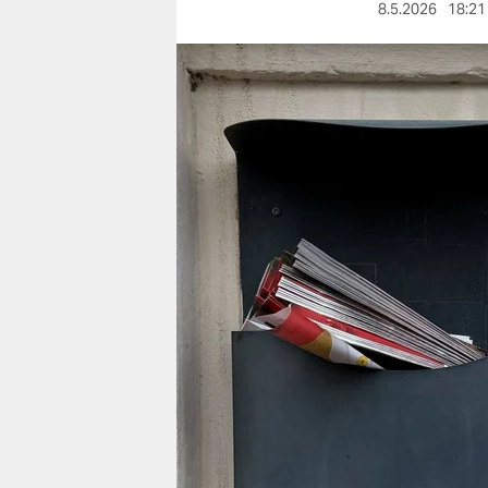
berlin
8.5.2026
18:21
nord
wahrheit
verlag
verlag
veranstaltungen
shop
fragen & hilfe
unterstützen
abo
genossenschaft