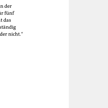
in der
r fünf
t das
ständig
er nicht.“