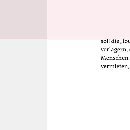
mehr als 5
Die
neue R
sichern un
soll die „
verlagern, 
Menschen d
vermieten