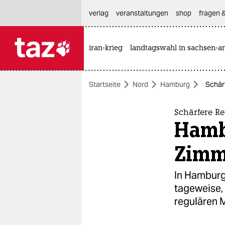
hautnavigation anspringen
hauptinhalt anspringen
footer anspringen
verlag
veranstaltungen
shop
fragen &
iran-krieg
landtagswahl in sachsen-an

taz zahl ich
taz zahl ich
Startseite
Nord
Hamburg
Schär
themen
politik
Schärfere Re
Hamb
öko
Zimm
gesellschaft
In Hamburg
kultur
tageweise, 
regulären M
sport