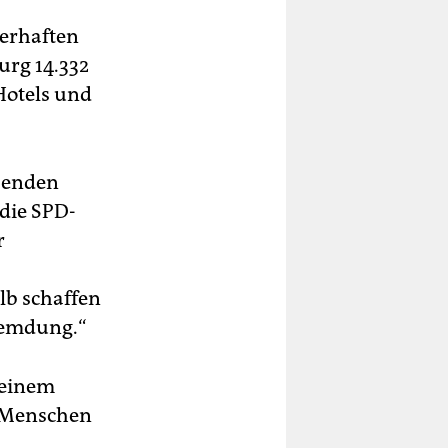
uerhaften
urg 14.332
Hotels und
senden
die SPD-
r
lb schaffen
fremdung.“
 einem
e Menschen