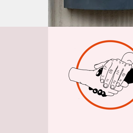
epaper login
Von
Des einen 
schärfere 
beschlosse
tageweise v
Kurzzeitve
Acht-Woche