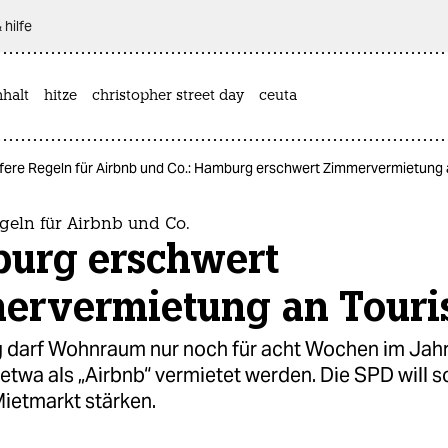
 hilfe
halt
hitze
christopher street day
ceuta
fere Regeln für Airbnb und Co.: Hamburg erschwert Zimmervermietung 
geln für Airbnb und Co.
urg erschwert
ervermietung an Touri
 darf Wohnraum nur noch für acht Wochen im Jah
etwa als „Airbnb“ vermietet werden. Die SPD will s
ietmarkt stärken.