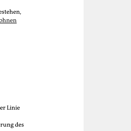
estehen,
Wohnen
er Linie
erung des