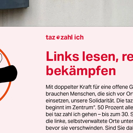
taz
zahl ich

Links lesen, r
Kaija Kutter
bekämpfen
Mit doppelter Kraft für eine offene G
Freud, des anderen Leid. Hamburgs Bürgerschaft
brauchen Menschen, die sich vor O
Regeln für Vermieter auf
Onlineplattformen wie 
einsetzen, unsere Solidarität. Die ta
n
. Bisher konnten Teile einer Wohnung zeitlich 
beginnt im Zentrum“. 50 Prozent a
bei taz zahl ich gehen – bis zum 30
ermietet werden. Ab dem 1. Januar 2027 ist diese
die linke, selbstverwaltete Orte unte
rmietung nur noch für acht Wochen im Jahr erlau
bevor sie verschwinden. Sind Sie da
n-Grenze gab es schon, sie galt aber bisher nur