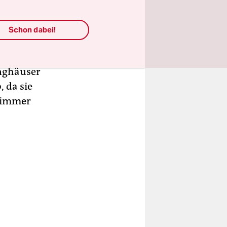
Schon dabei!
arkt
en. Und sie
inghäuser
, da sie
 Zimmer