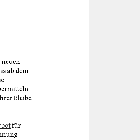
n neuen
ass ab dem
ie
bermitteln
hrer Bleibe
rbot
für
ohnung