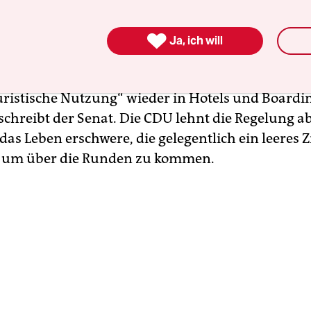
0 Prozent einer Wohnung vermietet wurden.

Ja, ich will
egelung
soll Wohnraum für den regulären Mietm
d die Rechte von potenziellen Untermietern stärk
touristische Nutzung“ wieder in Hotels und Board
schreibt der Senat. Die CDU lehnt die Regelung ab
as Leben erschwere, die gelegentlich ein leeres
, um über die Runden zu kommen.