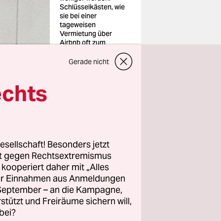
Schlüsselkästen, wie
sie bei einer
tageweisen
Vermietung über
Airbnb oft zum
Einsatz kommen
Foto: Christoph
Gerade nicht
Sator/dpa
echts
esellschaft! Besonders jetzt
 hat
rt gegen Rechtsextremismus
Airbnb
z kooperiert daher mit „Alles
unbegrenzt
ller Einnahmen aus Anmeldungen
. September – an die Kampagne,
rstützt und Freiräume sichern will,
bt. Diese
bei?
, wenn