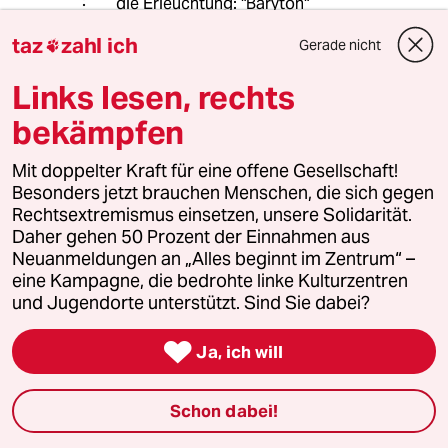
die Erleuchtung: "Baryton"
taz
zahl ich
Gerade nicht

frenchblues.free.fr/clubs/baryton.htm
Links lesen, rechts
bekämpfen
el presidente
EP
17.04.2021
,
19:16 Uhr
Mit doppelter Kraft für eine offene Gesellschaft!
der deutsche Slurms McKenzie.
Besonders jetzt brauchen Menschen, die sich gegen
Nicht arbeiten und nur Trallala Party machen,
Rechtsextremismus einsetzen, unsere Solidarität.
ist auch anstrengend.
Daher gehen 50 Prozent der Einnahmen aus
Neuanmeldungen an „Alles beginnt im Zentrum“ –
eine Kampagne, die bedrohte linke Kulturzentren
Lowandorder
und Jugendorte unterstützt. Sind Sie dabei?
17.04.2021
,
16:05 Uhr

Ja, ich will
Sorry. Nee - ESC - das hat Bill nicht verdient.
Helzrichen Birdsday zum 90. Birdsday Bill
Ramsey -
Schon dabei!
& mal so -