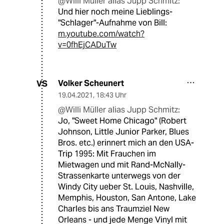
@Willi Müller alias Jupp Schmitz:
Und hier noch meine Lieblings-
"Schlager"-Aufnahme von Bill:
m.youtube.com/watch?
v=0fhEjCADuTw
Volker Scheunert
VS
19.04.2021
,
18:43 Uhr
@Willi Müller alias Jupp Schmitz:
Jo, "Sweet Home Chicago" (Robert
Johnson, Little Junior Parker, Blues
Bros. etc.) erinnert mich an den USA-
Trip 1995: Mit Frauchen im
Mietwagen und mit Rand-McNally-
Strassenkarte unterwegs von der
Windy City ueber St. Louis, Nashville,
Memphis, Houston, San Antone, Lake
Charles bis ans Traumziel New
Orleans - und jede Menge Vinyl mit