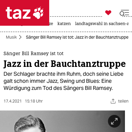

taz zahl ich
iran-krieg
ceuta
hitze
katzen
landtagswahl in sachsen-an

taz zahl ich
Musik
Sänger Bill Ramsey ist tot: Jazz in der Bauchtanztruppe
taz zahl ich
themen
Sänger Bill Ramsey ist tot
Jazz in der Bauchtanztruppe
politik
Der Schlager brachte ihm Ruhm, doch seine Liebe
öko
galt schon immer Jazz, Swing und Blues: Eine
Würdigung zum Tod des Sängers Bill Ramsey.
gesellschaft
17.4.2021
15:18 Uhr
teilen
kultur
sport