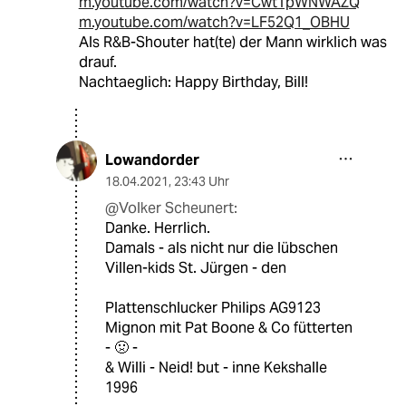
m.youtube.com/watch?v=CwtTpWNWAZQ
m.youtube.com/watch?v=LF52Q1_OBHU
Als R&B-Shouter hat(te) der Mann wirklich was
drauf.
Nachtaeglich: Happy Birthday, Bill!
Lowandorder
18.04.2021
,
23:43 Uhr
@Volker Scheunert:
Danke. Herrlich.
Damals - als nicht nur die lübschen
Villen-kids St. Jürgen - den
Plattenschlucker Philips AG9123
Mignon mit Pat Boone & Co fütterten
- 🤢 -
& Willi - Neid! but - inne Kekshalle
1996