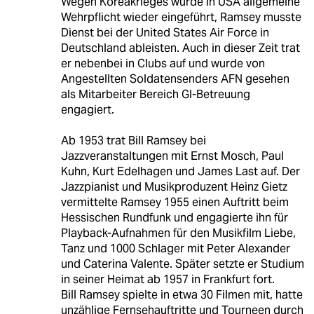
Wegen Koreakrieges wurde in USA allgemeine
Wehrpflicht wieder eingeführt, Ramsey musste
Dienst bei der United States Air Force in
Deutschland ableisten. Auch in dieser Zeit trat
er nebenbei in Clubs auf und wurde von
Angestellten Soldatensenders AFN gesehen
als Mitarbeiter Bereich GI-Betreuung
engagiert.
Ab 1953 trat Bill Ramsey bei
Jazzveranstaltungen mit Ernst Mosch, Paul
Kuhn, Kurt Edelhagen und James Last auf. Der
Jazzpianist und Musikproduzent Heinz Gietz
vermittelte Ramsey 1955 einen Auftritt beim
Hessischen Rundfunk und engagierte ihn für
Playback-Aufnahmen für den Musikfilm Liebe,
Tanz und 1000 Schlager mit Peter Alexander
und Caterina Valente. Später setzte er Studium
in seiner Heimat ab 1957 in Frankfurt fort.
Bill Ramsey spielte in etwa 30 Filmen mit, hatte
unzählige Fernsehauftritte und Tourneen durch