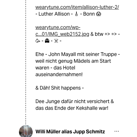
wearytune.com/item/allison-luther-2/
- Luther Allison - 🎸 - Bonn 😱
wearytune.com/wp-
c...01/IMG_web2152.jpg
& btw => => -
🥳 - 👻 - ☠️ -
Ehe - John Mayall mit seiner Truppe -
weil nicht genug Mädels am Start
waren - das Hotel
auseinandernahmen!
& Däh! Shit happens -
Dee Junge dafür nicht versichert &
das das Ende der Kekshalle war!
Willi Müller alias Jupp Schmitz