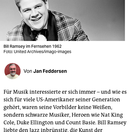
berlin
nord
wahrheit
verlag
Bill Ramsey im Fernsehen 1962
verlag
Foto: United Archives/imago-images
veranstaltungen
Von
Jan Feddersen
shop
fragen & hilfe
Für Musik interessierte er sich immer – und wie es
unterstützen
sich für viele US-Amerikaner seiner Generation
gehört, waren seine Vorbilder keine Weißen,
abo
sondern schwarze Musiker, Heroen wie Nat King
genossenschaft
Cole, Duke Ellington und Count Basie. Bill Ramsey
liebte den Jazz inbrünstig, die Kunst der