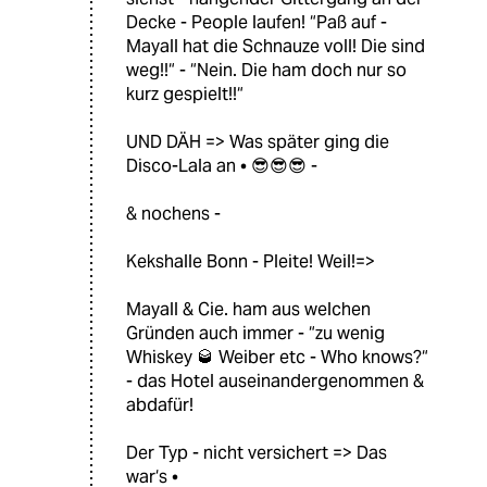
Decke - People laufen! “Paß auf -
Mayall hat die Schnauze voll! Die sind
weg!!“ - “Nein. Die ham doch nur so
kurz gespielt!!“
UND DÄH => Was später ging die
Disco-Lala an • 😎😎😎 -
& nochens -
Kekshalle Bonn - Pleite! Weil!=>
Mayall & Cie. ham aus welchen
Gründen auch immer - “zu wenig
Whiskey 🥃 Weiber etc - Who knows?“
- das Hotel auseinandergenommen &
abdafür!
Der Typ - nicht versichert => Das
war‘s •