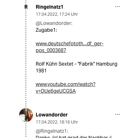
Ringelnatz1
R
17.04.2022
,
17:24 Uhr
@Lowandorder:
Zugabe1:
www.deutschefototh...df_ger-
pos_0003687
Rolf Kühn Sextet - "Fabrik" Hamburg
1981
www.youtube.com/watch?
v=DUe6geUCGSA
Lowandorder
17.04.2022
,
18:16 Uhr
@Ringelnatz1:
Danke. (cl hat grad der Nachbar ;)