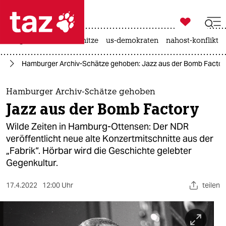

taz zahl ich
krieg in der ukraine
hitze
us-demokraten
nahost-konflikt

taz zahl ich
rg
Hamburger Archiv-Schätze gehoben: Jazz aus der Bomb Factor
taz zahl ich
themen
Hamburger Archiv-Schätze gehoben
Jazz aus der Bomb Factory
politik
Wilde Zeiten in Hamburg-Ottensen: Der NDR
öko
veröffentlicht neue alte Konzertmitschnitte aus der
„Fabrik“. Hörbar wird die Geschichte gelebter
gesellschaft
Gegenkultur.
kultur
17.4.2022
12:00 Uhr
teilen
sport