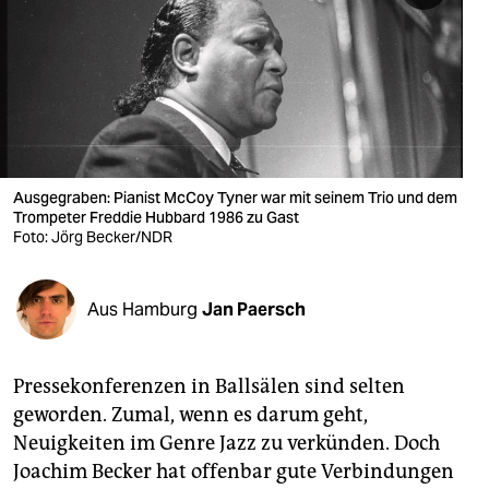
berlin
nord
wahrheit
verlag
verlag
Ausgegraben: Pianist McCoy Tyner war mit seinem Trio und dem
Trompeter Freddie Hubbard 1986 zu Gast
veranstaltungen
Foto: Jörg Becker/NDR
shop
Aus Hamburg
Jan Paersch
fragen & hilfe
unterstützen
Pressekonferenzen in Ballsälen sind selten
abo
geworden. Zumal, wenn es darum geht,
Neuigkeiten im Genre Jazz zu verkünden. Doch
genossenschaft
Joachim Becker hat offenbar gute Verbindungen