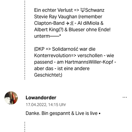
Ein echter Verlust => 🦊Schwanz
Stevie Ray Vaughan (remember
Clapton-Band ✈️;(( - Al diMiola &
Albert King(?) & Blueser ohne Ende!
unterm——*
(DKP => Solidarność war die
Konterrevolution=> verschollen - wie
passend - am HartmannsWiller-Kopf -
aber das - ist eine andere
Geschichte!;)
Lowandorder
17.04.2022
,
14:15 Uhr
Danke. Bin gespannt & Live is live •