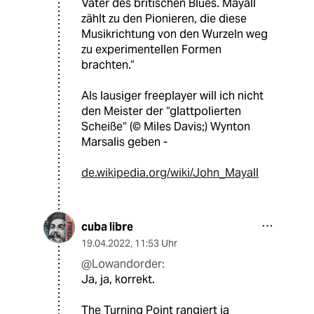
Väter des britischen Blues. Mayall
zählt zu den Pionieren, die diese
Musikrichtung von den Wurzeln weg
zu experimentellen Formen
brachten.“
Als lausiger freeplayer will ich nicht
den Meister der “glattpolierten
Scheiße“ (© Miles Davis;) Wynton
Marsalis geben -
de.wikipedia.org/wiki/John_Mayall
cuba libre
19.04.2022
,
11:53 Uhr
@Lowandorder:
Ja, ja, korrekt.
The Turning Point rangiert ja