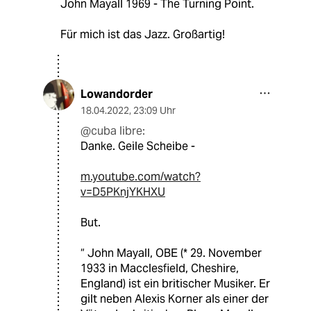
John Mayall 1969 - The Turning Point.
Für mich ist das Jazz. Großartig!
Lowandorder
18.04.2022
,
23:09 Uhr
@cuba libre:
Danke. Geile Scheibe -
m.youtube.com/watch?
v=D5PKnjYKHXU
But.
“ John Mayall, OBE (* 29. November
1933 in Macclesfield, Cheshire,
England) ist ein britischer Musiker. Er
gilt neben Alexis Korner als einer der