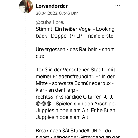
Lowandorder
20.04.2022
,
07:46 Uhr
@cuba libre:
Stimmt. Ein heißer Vogel - Looking
back - Doppel-(?)-LP - meine erste.
Unvergessen - das Raubein - short
cut:
Tor 3 in der Verbotenen Stadt - mit
meiner Friedensfreundin*. Er in der
Mitte - schwarze Schnürlederbux -
klar - an der Harp -
rechts&linkshändige Gitarren 🎸 🎸 -
😎😎😎 - Spielen sich den Arsch ab.
Juppies nibbeln am Alt. Er heißt an!!
Juppies nibbeln am Alt.
Break nach 3/4!Stunde!! UND - du
siehst - hängender Gittergang an der