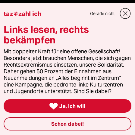
taz lab Infobrief
taz
zahl ich
Gerade nicht

Links lesen, rechts
Veranstaltungen
bekämpfen
Mit doppelter Kraft für eine offene Gesellschaft!
Demnächst
Besonders jetzt brauchen Menschen, die sich gegen
Rechtsextremismus einsetzen, unsere Solidarität.
Vor Ort
Daher gehen 50 Prozent der Einnahmen aus
Neuanmeldungen an „Alles beginnt im Zentrum“ –
Live im Stream
eine Kampagne, die bedrohte linke Kulturzentren
und Jugendorte unterstützt. Sind Sie dabei?
Vergangene

Ja, ich will
taz lab 2027
Schon dabei!