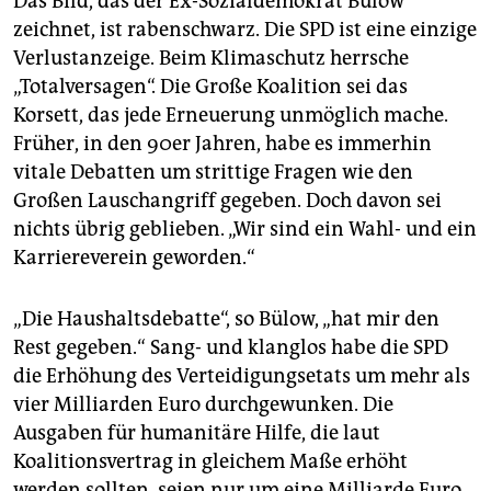
Das Bild, das der Ex-Sozialdemokrat Bülow
zeichnet, ist rabenschwarz. Die SPD ist eine einzige
Verlustanzeige. Beim Klimaschutz herrsche
„Totalversagen“. Die Große Koalition sei das
Korsett, das jede Erneuerung unmöglich mache.
Früher, in den 90er Jahren, habe es immerhin
vitale Debatten um strittige Fragen wie den
Großen Lauschangriff gegeben. Doch davon sei
nichts übrig geblieben. „Wir sind ein Wahl- und ein
Karriereverein geworden.“
„Die Haushaltsdebatte“, so Bülow, „hat mir den
Rest gegeben.“ Sang- und klanglos habe die SPD
die Erhöhung des Verteidigungsetats um mehr als
vier Milliarden Euro durchgewunken. Die
Ausgaben für humanitäre Hilfe, die laut
Koalitionsvertrag in gleichem Maße erhöht
werden sollten, seien nur um eine Milliarde Euro