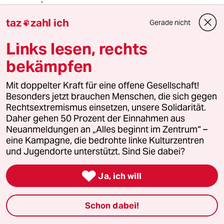
taz
zahl ich
Gerade nicht

agerwiese
A
Links lesen, rechts
27.11.2018
,
20:16 Uhr
@97684 (Profil gelöscht):
bekämpfen
Paradox mutet an, dass die SPD jetzt
die Demokratie verteidigen will
Mit doppelter Kraft für eine offene Gesellschaft!
www.spd.de/aktuell...oennen/26/11/2
Besonders jetzt brauchen Menschen, die sich gegen
018/
Rechtsextremismus einsetzen, unsere Solidarität.
und gleichzeitig von einem *direkt*
Daher gehen 50 Prozent der Einnahmen aus
gewählten Abgeordneten die
Neuanmeldungen an „Alles beginnt im Zentrum“ –
Niederlegung des Mandats verlangt.
eine Kampagne, die bedrohte linke Kulturzentren
Die verstehen genauso viel von
und Jugendorte unterstützt. Sind Sie dabei?
Demokratie, wie von Sozialem...

Ja, ich will
97684 (Profil gelöscht)
9G
Schon dabei!
27.11.2018
,
19:28 Uhr