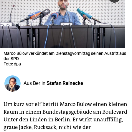
berlin
nord
wahrheit
verlag
verlag
Marco Bülow verkündet am Dienstagvormittag seinen Austritt aus
der SPD
veranstaltungen
Foto: dpa
shop
Aus Berlin
Stefan Reinecke
fragen & hilfe
unterstützen
Um kurz vor elf betritt Marco Bülow einen kleinen
abo
Raum in einem Bundestagsgebäude am Boulevard
Unter den Linden in Berlin. Er wirkt unauffällig,
genossenschaft
graue Jacke, Rucksack, nicht wie der