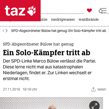

taz zahl ich
krieg in der ukraine
hitze
niedrigwasser
waldbrände

taz zahl ich
and
SPD-Abgeordneter Bülow hat genug: Ein Solo-Kämpfer tritt ab
taz zahl ich
themen
SPD-Abgeordneter Bülow hat genug
Ein Solo-Kämpfer tritt ab
politik
Der SPD-Linke Marco Bülow verlässt die Partei.
öko
Diese lerne nicht mal aus katastrophalen
Niederlagen, findet er. Zur Linken wechselt er
gesellschaft
erstmal nicht.
kultur
27.11.2018
18:18 Uhr
teilen
sport