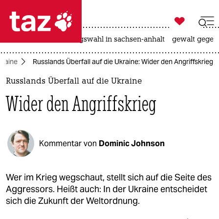

taz zahl ich
hitze
surfen
landtagswahl in sachsen-anhalt
gewalt gegen

taz zahl ich
kraine
Russlands Überfall auf die Ukraine: Wider den Angriffskrieg
taz zahl ich
Russlands Überfall auf die Ukraine
themen
Wider den Angriffskrieg
politik
öko
Kommentar von
Dominic Johnson
gesellschaft
kultur
Wer im Krieg wegschaut, stellt sich auf die Seite des
Aggressors. Heißt auch: In der Ukraine entscheidet
sport
sich die Zukunft der Weltordnung.