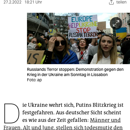
berlin
27.2.2022
18:21 Uhr
teilen
nord
wahrheit
verlag
verlag
veranstaltungen
Russlands Terror stoppen: Demonstration gegen den
shop
Krieg in der Ukraine am Sonntag in Lissabon
Foto: ap
fragen & hilfe
unterstützen
D
ie Ukraine wehrt sich, Putins Blitzkrieg ist
abo
festgefahren. Aus deutscher Sicht scheint
genossenschaft
es wie aus der Zeit gefallen:
Männer und
Frauen, Alt und Jung, stellen sich todesmutig den