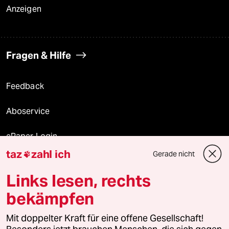
Anzeigen
Fragen & Hilfe
Feedback
Aboservice
ePaper Login
taz
zahl ich
Gerade nicht

Downloads für Abonnierende
Links lesen, rechts
bekämpfen
© 2026 taz Verlags und Vertriebs GmbH
Alle Rechte vorbehalten. Bei rechtlichen Fragen oder für Genehmigungen
Mit doppelter Kraft für eine offene Gesellschaft!
wenden Sie sich bitte an
lizenzen@taz.de