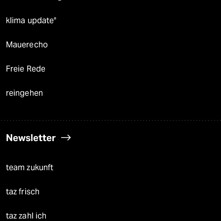
klima update°
Mauerecho
Freie Rede
reingehen
Newsletter
team zukunft
taz frisch
taz zahl ich