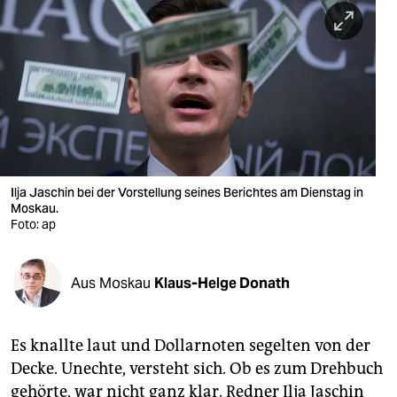
berlin
nord
wahrheit
verlag
verlag
veranstaltungen
Ilja Jaschin bei der Vorstellung seines Berichtes am Dienstag in
Moskau.
shop
Foto: ap
fragen & hilfe
Aus Moskau
Klaus-Helge Donath
unterstützen
abo
Es knallte laut und Dollarnoten segelten von der
genossenschaft
Decke. Unechte, versteht sich. Ob es zum Drehbuch
gehörte, war nicht ganz klar. Redner Ilja Jaschin