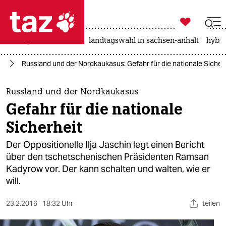

taz zahl ich
niedrigwasser
rente
landtagswahl in sachsen-anhalt
hybri

taz zahl ich
pa
Russland und der Nordkaukasus: Gefahr für die nationale Sicher
taz zahl ich
themen
Russland und der Nordkaukasus
Gefahr für die nationale
politik
Sicherheit
öko
Der Oppositionelle Ilja Jaschin legt einen Bericht
über den tschetschenischen Präsidenten Ramsan
gesellschaft
Kadyrow vor. Der kann schalten und walten, wie er
will.
kultur
sport
23.2.2016
18:32 Uhr
teilen