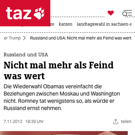

taz zahl ich
iran-krieg
ceuta
hitze
katzen
landtagswahl in sachsen-an

taz zahl ich
nter Trump
Russland und USA: Nicht mal mehr als Feind was wert
taz zahl ich
themen
Russland und USA
Nicht mal mehr als Feind
politik
was wert
öko
Die Wiederwahl Obamas vereinfacht die
Beziehungen zwischen Moskau und Washington
gesellschaft
nicht. Romney tat wenigstens so, als würde er
Russland ernst nehmen.
kultur
sport
7.11.2012
18:39 Uhr
teilen