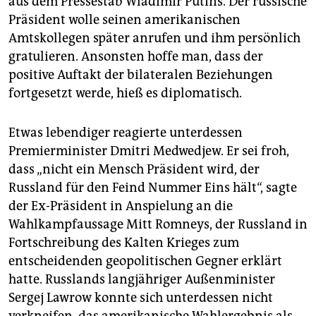
aus dem Pressestab Wladimir Putins. Der russische
epaper login
Präsident wolle seinen amerikanischen
Amtskollegen später anrufen und ihm persönlich
gratulieren. Ansonsten hoffe man, dass der
positive Auftakt der bilateralen Beziehungen
fortgesetzt werde, hieß es diplomatisch.
Etwas lebendiger reagierte unterdessen
Premierminister Dmitri Medwedjew. Er sei froh,
dass „nicht ein Mensch Präsident wird, der
Russland für den Feind Nummer Eins hält“, sagte
der Ex-Präsident in Anspielung an die
Wahlkampfaussage Mitt Romneys, der Russland in
Fortschreibung des Kalten Krieges zum
entscheidenden geopolitischen Gegner erklärt
hatte. Russlands langjähriger Außenminister
Sergej Lawrow konnte sich unterdessen nicht