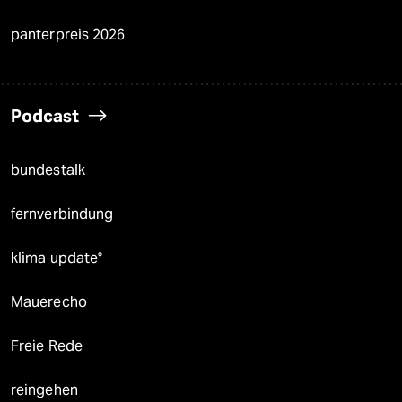
panterpreis 2026
Podcast
bundestalk
fernverbindung
klima update°
Mauerecho
Freie Rede
reingehen