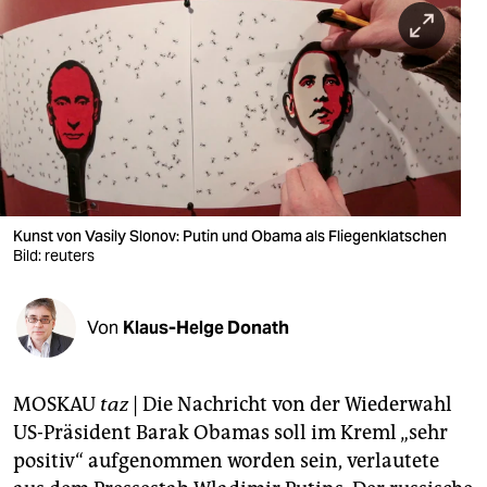
berlin
nord
wahrheit
verlag
verlag
veranstaltungen
Kunst von Vasily Slonov: Putin und Obama als Fliegenklatschen
Bild: reuters
shop
fragen & hilfe
Von
Klaus-Helge Donath
unterstützen
MOSKAU
taz
| Die Nachricht von der Wiederwahl
abo
US-Präsident Barak Obamas soll im Kreml „sehr
genossenschaft
positiv“ aufgenommen worden sein, verlautete