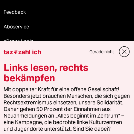
Feedback
Aboservice
ePaper Login
taz
zahl ich
Gerade nicht

Downloads für Abonnierende
Links lesen, rechts
bekämpfen
© 2026 taz Verlags und Vertriebs GmbH
Alle Rechte vorbehalten. Bei rechtlichen Fragen oder für Genehmigungen
Mit doppelter Kraft für eine offene Gesellschaft!
wenden Sie sich bitte an
lizenzen@taz.de
Besonders jetzt brauchen Menschen, die sich gegen
Rechtsextremismus einsetzen, unsere Solidarität.
Daher gehen 50 Prozent der Einnahmen aus
Feedback
Redaktionsstatut
Kommune-Richtlinien
KI-
Neuanmeldungen an „Alles beginnt im Zentrum“ –
eine Kampagne, die bedrohte linke Kulturzentren
Leitlinie
Informant
Datenschutz
Impressum
AGB
und Jugendorte unterstützt. Sind Sie dabei?