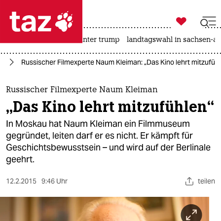

taz zahl ich
nahost-konflikt
usa unter trump
landtagswahl in sachsen-an

taz zahl ich
lm
Russischer Filmexperte Naum Kleiman: „Das Kino lehrt mitzufüh
taz zahl ich
themen
Russischer Filmexperte Naum Kleiman
„Das Kino lehrt mitzufühlen“
politik
In Moskau hat Naum Kleiman ein Filmmuseum
öko
gegründet, leiten darf er es nicht. Er kämpft für
Geschichtsbewusstsein – und wird auf der Berlinale
gesellschaft
geehrt.
kultur
12.2.2015
9:46 Uhr
teilen
sport