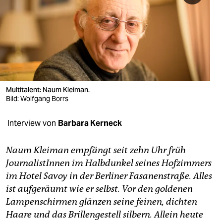
berlin
nord
wahrheit
verlag
verlag
Multitalent: Naum Kleiman.
Bild: Wolfgang Borrs
veranstaltungen
Interview von
Barbara Kerneck
shop
fragen & hilfe
Naum Kleiman empfängt seit zehn Uhr früh
JournalistInnen im Halbdunkel seines Hofzimmers
unterstützen
im Hotel Savoy in der Berliner Fasanenstraße. Alles
abo
ist aufgeräumt wie er selbst. Vor den goldenen
Lampenschirmen glänzen seine feinen, dichten
genossenschaft
Haare und das Brillengestell silbern. Allein heute