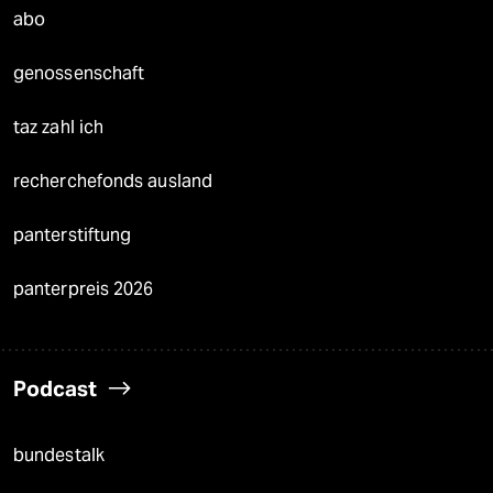
abo
genossenschaft
taz zahl ich
recherchefonds ausland
panterstiftung
panterpreis 2026
Podcast
bundestalk