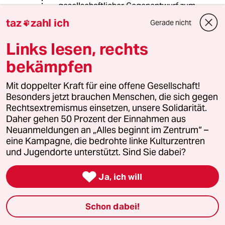
gesellschaftlicher Gegenentwurf zum
alten, autoritären, Europa der
taz
zahl ich
Gerade nicht

religiösen Obrigkeitsstaaten
zusammengeschlossen?"
Links lesen, rechts
Das ist ein weit verbreiteter Irrtum.
Auch wenn es keine Staatreligion
bekämpfen
gibt. Die einzelnen Gruppen waren
selten tolerant. Men denke nur an die
Mit doppelter Kraft für eine offene Gesellschaft!
"frommen Pilgerväter", die zur
Besonders jetzt brauchen Menschen, die sich gegen
Ursprungslegende der USA gehören.
Rechtsextremismus einsetzen, unsere Solidarität.
Tatsächlich waren das intolerante
Daher gehen 50 Prozent der Einnahmen aus
Fanatiker, die einen Platz suchten, an
Neuanmeldungen an „Alles beginnt im Zentrum“ –
dem sie ihre strengen Regeln
eine Kampagne, die bedrohte linke Kulturzentren
ausleben konnten. Die Gemeinschaft
und Jugendorte unterstützt. Sind Sie dabei?
war in sich streng autoritär und ist
gegen jede Abweichung

Ja, ich will
vorgegangen.
Schon dabei!
R.I.P.
R