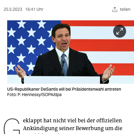
berlin
25.5.2023
16:41 Uhr
teilen
nord
wahrheit
verlag
verlag
veranstaltungen
shop
fragen & hilfe
US-Republikaner DeSantis will bei Präsidentenwahl antreten
Foto: P. Hennessy/SOPA/dpa
unterstützen
abo
G
eklappt hat nicht viel bei der offiziellen
genossenschaft
Ankündigung seiner Bewerbung um die