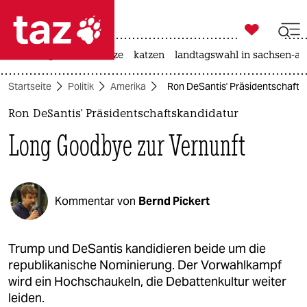

taz zahl ich
iran-krieg
ceuta
hitze
katzen
landtagswahl in sachsen-an

taz zahl ich
Startseite
Politik
Amerika
Ron DeSantis' Präsidentschafts
taz zahl ich
Ron DeSantis' Präsidentschaftskandidatur
themen
Long Goodbye zur Vernunft
politik
öko
Kommentar von
Bernd Pickert
gesellschaft
kultur
Trump und DeSantis kandidieren beide um die
republikanische Nominierung. Der Vorwahlkampf
sport
wird ein Hochschaukeln, die Debattenkultur weiter
leiden.