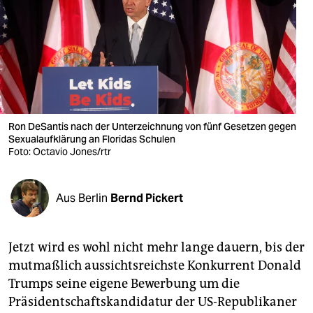
berlin
nord
wahrheit
verlag
verlag
Ron DeSantis nach der Unterzeichnung von fünf Gesetzen gegen
Sexualaufklärung an Floridas Schulen
veranstaltungen
Foto: Octavio Jones/rtr
shop
Aus Berlin
Bernd Pickert
fragen & hilfe
unterstützen
Jetzt wird es wohl nicht mehr lange dauern, bis der
abo
mutmaßlich aussichtsreichste Konkurrent Donald
Trumps seine eigene Bewerbung um die
genossenschaft
Präsidentschaftskandidatur der US-Republikaner