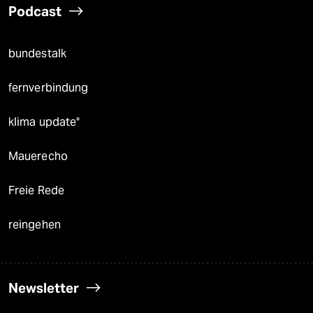
Podcast
bundestalk
fernverbindung
klima update°
Mauerecho
Freie Rede
reingehen
Newsletter