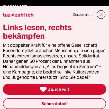
ePaper Login
taz
zahl ich
Gerade nicht

Downloads für Abonnierende
Links lesen, rechts
bekämpfen
© 2026 taz Verlags und Vertriebs GmbH
Alle Rechte vorbehalten. Bei rechtlichen Fragen oder für Genehmigungen
Mit doppelter Kraft für eine offene Gesellschaft!
wenden Sie sich bitte an
lizenzen@taz.de
Besonders jetzt brauchen Menschen, die sich gegen
Rechtsextremismus einsetzen, unsere Solidarität.
Daher gehen 50 Prozent der Einnahmen aus
Feedback
Redaktionsstatut
Kommune-Richtlinien
KI-
Neuanmeldungen an „Alles beginnt im Zentrum“ –
eine Kampagne, die bedrohte linke Kulturzentren
Leitlinie
Informant
Datenschutz
Impressum
AGB
und Jugendorte unterstützt. Sind Sie dabei?
Seitenwende
Einwilligungen widerrufen (Ads)

Ja, ich will
Schon dabei!