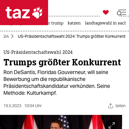

taz zahl ich
bergsteigen
usa unter trump
katzen
landtagswahl in sachs

taz zahl ich
TQIA
US-Präsidentschaftswahl 2024: Trumps größter Konkurrent
taz zahl ich
themen
US-Präsidentschaftswahl 2024
Trumps größter Konkurrent
politik
Ron DeSantis, Floridas Gouverneur, will seine
öko
Bewerbung um die republikanische
Präsidentschaftskandidatur verkünden. Seine
gesellschaft
Methode: Kulturkampf.
kultur
19.5.2023
10:04 Uhr
teilen
sport