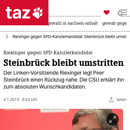

taz zahl ich
hitze
surfen
landtagswahl in sachsen-anhalt
gewalt gegen

taz zahl ich
nd
Riexinger gegen SPD-Kanzlerkandidat: Steinbrück bleibt umstrit
taz zahl ich
themen
Riexinger gegen SPD-Kanzlerkandidat
Steinbrück bleibt umstritten
politik
Der Linken-Vorsitzende Riexinger legt Peer
öko
Steinbrück einen Rückzug nahe. Die CSU erklärt ihn
zum absoluten Wunschkandidaten.
gesellschaft
4.1.2013
9:53 Uhr
teilen
kultur
sport