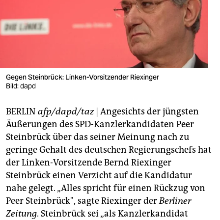
berlin
nord
wahrheit
verlag
Gegen Steinbrück: Linken-Vorsitzender Riexinger
verlag
Bild: dapd
veranstaltungen
BERLIN
afp/dapd/taz
| Angesichts der jüngsten
Äußerungen des SPD-Kanzlerkandidaten Peer
shop
Steinbrück über das seiner Meinung nach zu
fragen & hilfe
geringe Gehalt des deutschen Regierungschefs hat
der Linken-Vorsitzende Bernd Riexinger
unterstützen
Steinbrück einen Verzicht auf die Kandidatur
abo
nahe gelegt. „Alles spricht für einen Rückzug von
Peer Steinbrück", sagte Riexinger der
Berliner
genossenschaft
Zeitung
. Steinbrück sei „als Kanzlerkandidat