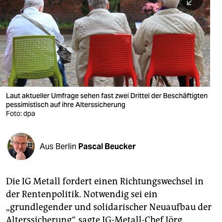
berlin
nord
wahrheit
verlag
verlag
Laut aktueller Umfrage sehen fast zwei Drittel der Beschäftigten
pessimistisch auf ihre Alterssicherung
veranstaltungen
Foto: dpa
shop
fragen & hilfe
Aus Berlin
Pascal Beucker
unterstützen
Die IG Metall fordert einen Richtungswechsel in
abo
der Rentenpolitik. Notwendig sei ein
genossenschaft
„grundlegender und solidarischer Neuaufbau der
Alterssicherung“, sagte IG-Metall-Chef Jörg