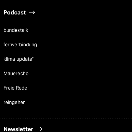
Podcast
bundestalk
fernverbindung
klima update°
Mauerecho
Freie Rede
reingehen
Newsletter