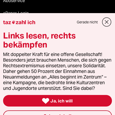
Aboservice
ePaper Login
taz
zahl ich
Gerade nicht

Downloads für Abonnierende
Links lesen, rechts
bekämpfen
© 2026 taz Verlags und Vertriebs GmbH
Alle Rechte vorbehalten. Bei rechtlichen Fragen oder für Genehmigungen
Mit doppelter Kraft für eine offene Gesellschaft!
wenden Sie sich bitte an
lizenzen@taz.de
Besonders jetzt brauchen Menschen, die sich gegen
Rechtsextremismus einsetzen, unsere Solidarität.
Daher gehen 50 Prozent der Einnahmen aus
Feedback
Redaktionsstatut
Kommune-Richtlinien
KI-
Neuanmeldungen an „Alles beginnt im Zentrum“ –
eine Kampagne, die bedrohte linke Kulturzentren
Leitlinie
Informant
Datenschutz
Impressum
AGB
und Jugendorte unterstützt. Sind Sie dabei?
Seitenwende
Einwilligungen widerrufen (Ads)

Ja, ich will