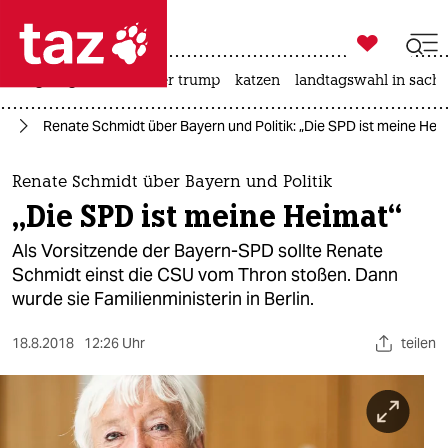

taz zahl ich
bergsteigen
usa unter trump
katzen
landtagswahl in sachs

taz zahl ich
el
Renate Schmidt über Bayern und Politik: „Die SPD ist meine Hei
taz zahl ich
themen
Renate Schmidt über Bayern und Politik
„Die SPD ist meine Heimat“
politik
Als Vorsitzende der Bayern-SPD sollte Renate
öko
Schmidt einst die CSU vom Thron stoßen. Dann
wurde sie Familienministerin in Berlin.
gesellschaft
18.8.2018
12:26 Uhr
teilen
kultur
sport