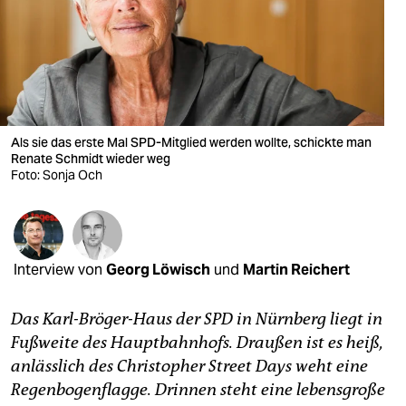
berlin
nord
wahrheit
verlag
Als sie das erste Mal SPD-Mitglied werden wollte, schickte man
verlag
Renate Schmidt wieder weg
Foto: Sonja Och
veranstaltungen
shop
fragen & hilfe
Interview von
Georg Löwisch
und
Martin Reichert
unterstützen
Das Karl-Bröger-Haus der SPD in Nürnberg liegt in
abo
Fußweite des Hauptbahnhofs. Draußen ist es heiß,
anlässlich des Christopher Street Days weht eine
genossenschaft
Regenbogenflagge. Drinnen steht eine lebensgroße