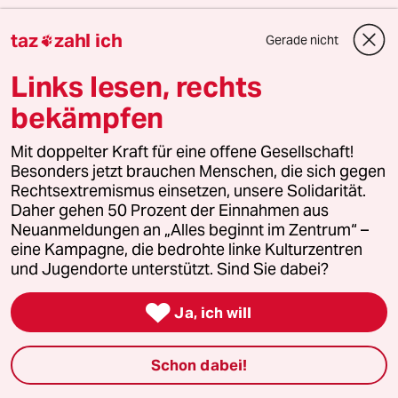
Der drohende Erfolg der AfD bei den kommenden
taz
zahl ich
Gerade nicht

Landtagswahlen zeigt, wie stark rechtsextreme
Kräfte inzwischen geworden sind. Gerade jetzt
Links lesen, rechts
braucht es Zusammenhalt und Solidarität. Auch
bekämpfen
und vor allem mit den Menschen, die sich vor Ort
für eine starke Zivilgesellschaft einsetzen. Die taz
Mit doppelter Kraft für eine offene Gesellschaft!
kooperiert deshalb mit "Alles beginnt im
Besonders jetzt brauchen Menschen, die sich gegen
Zentrum". Die Kampagne unterstützt bundesweit
Rechtsextremismus einsetzen, unsere Solidarität.
linke, selbstverwaltete Orte und baut einen
Daher gehen 50 Prozent der Einnahmen aus
Neuanmeldungen an „Alles beginnt im Zentrum“ –
solidarischen Fonds für deren Schutz und Erhalt
eine Kampagne, die bedrohte linke Kulturzentren
auf. Eine offene Gesellschaft braucht guten, frei
und Jugendorte unterstützt. Sind Sie dabei?
zugänglichen Journalismus – und
zivilgesellschaftliches Engagement. Finden Sie

Ja, ich will
auch? Dann machen Sie mit und unterstützen Sie
unsere Aktion.
Schon dabei!