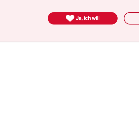
nde. „CSU kann Großstadt“, konstatierte Markus 
ls die Ergebnisse aus Nürnberg und Augsburg vorl

Ja, ich will
dten machte seine Partei das Rennen.