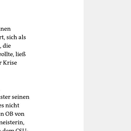
inen
, sich als
, die
llte, ließ
r Krise
n
ster seinen
s nicht
en OB von
eisterin,
ch dem CSU-