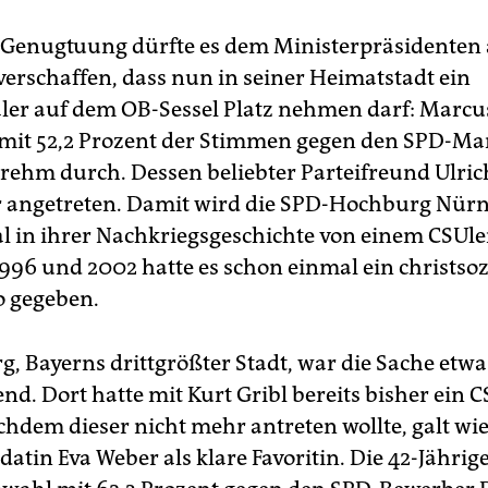
Genugtuung dürfte es dem Ministerpräsidenten
erschaffen, dass nun in seiner Heimatstadt ein
aler auf dem OB-Sessel Platz nehmen darf: Marcu
h mit 52,2 Prozent der Stimmen gegen den SPD-M
rehm durch. Dessen beliebter Parteifreund Ulri
r angetreten. Damit wird die SPD-Hochburg Nür
l in ihrer Nachkriegsgeschichte von einem CSUler
996 und 2002 hatte es schon einmal ein christsoz
o gegeben.
g, Bayerns drittgrößter Stadt, war die Sache etw
nd. Dort hatte mit Kurt Gribl bereits bisher ein
achdem dieser nicht mehr antreten wollte, galt w
tin Eva Weber als klare Favoritin. Die 42-Jährige