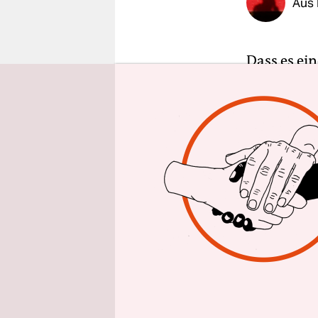
Aus
epaper login
Dass es ei
fest: die 
Stichwahle
Coronapa
Wahlbeteili
ersten Wah
nötig gewo
kreisfreie
dort eben,
Mehrheit d
Freuen kon
konnten ei