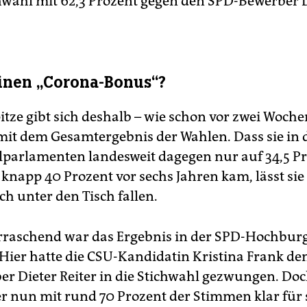
chwahl mit 62,3 Prozent gegen den SPD-Bewerber
einen „Corona-Bonus“?
tze gibt sich deshalb – wie schon vor zwei Woche
mit dem Gesamtergebnis der Wahlen. Dass sie in 
arlamenten landesweit dagegen nur auf 34,5 P
knapp 40 Prozent vor sechs Jahren kam, lässt sie
ich unter den Tisch fallen.
raschend war das Ergebnis in der SPD-Hochbur
ier hatte die CSU-Kandidatin Kristina Frank de
r Dieter Reiter in die Stichwahl gezwungen. Doc
er nun mit rund 70 Prozent der Stimmen klar für 