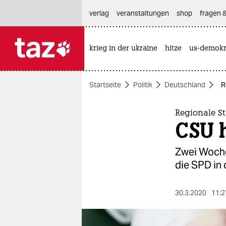
hautnavigation anspringen
hauptinhalt anspringen
footer anspringen
verlag
veranstaltungen
shop
fragen &
krieg in der ukraine
hitze
us-demokr

taz zahl ich
taz zahl ich
Startseite
Politik
Deutschland
R
themen
politik
Regionale S
CSU 
öko
Zwei Woche
gesellschaft
die SPD in 
kultur
30.3.2020
11:2
sport