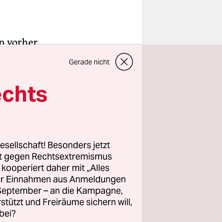
on vorher
 kommunalen
Gerade nicht
der
echts
r als im
tichwahl
r von
t. Überall
esellschaft! Besonders jetzt
rt gegen Rechtsextremismus
ute
z kooperiert daher mit „Alles
ller Einnahmen aus Anmeldungen
. September – an die Kampagne,
er und SPD
rstützt und Freiräume sichern will,
bei?