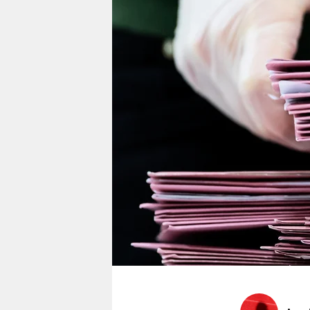
berlin
nord
wahrheit
verlag
verlag
veranstaltungen
shop
fragen & hilfe
unterstützen
abo
genossenschaft