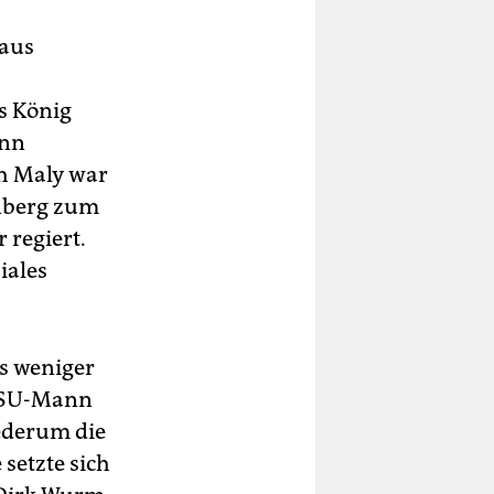
 aus
s König
ann
ch Maly war
nberg zum
 regiert.
iales
as weniger
 CSU-Mann
iederum die
 setzte sich