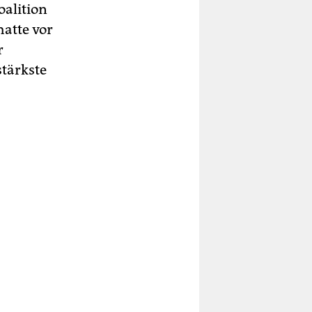
oalition
hatte vor
r
tärkste