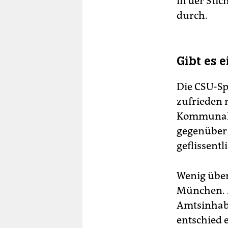
in der Sti
durch.
Gibt es 
Die CSU-Spi
zufrieden 
Kommunalp
gegenüber 
geflissentl
Wenig über
München. H
Amtsinhabe
entschied 