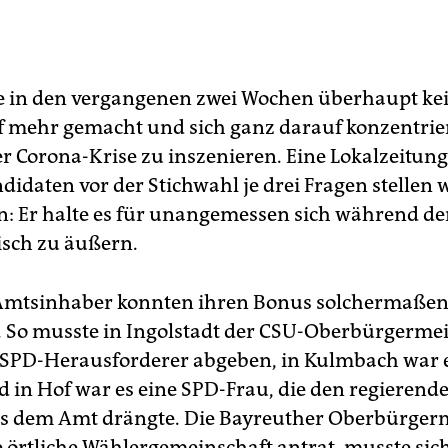
te in den vergangenen zwei Wochen überhaupt ke
mehr gemacht und sich ganz darauf konzentriert
er Corona-Krise zu inszenieren. Eine Lokalzeitung
idaten vor der Stichwahl je drei Fragen stellen wo
en: Er halte es für unangemessen sich während de
tisch zu äußern.
 Amtsinhaber konnten ihren Bonus solchermaße
. So musste in Ingolstadt der CSU-Oberbürgermei
 SPD-Herausforderer abgeben, in Kulmbach war e
d in Hof war es eine SPD-Frau, die den regierend
s dem Amt drängte. Die Bayreuther Oberbürgerm
ne örtliche Wählergemeinschaft antrat, musste si