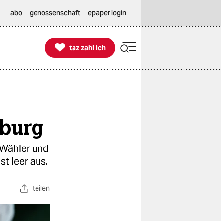
abo
genossenschaft
epaper login

taz zahl ich
taz zahl ich
sburg
 Wähler und
t leer aus.
teilen