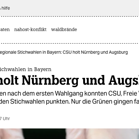
 hilfe
aten
nahost-konflikt
waldbrände
egionale Stichwahlen in Bayern: CSU holt Nürnberg und Augsburg
tichwahlen in Bayern
holt Nürnberg und Aug
n nach dem ersten Wahlgang konnten CSU, Freie
den Stichwahlen punkten. Nur die Grünen gingen fas
7 Uhr