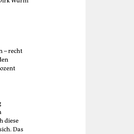
 Dirk Wurm
n – recht
den
rozent
g
n
h diese
sich. Das