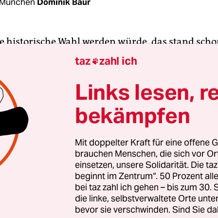
 München
Dominik Baur
ne historische Wahl werden würde, das stand sch
erste bayerische Wahl ganz ohne Wahllokale. Die
taz
zahl ich

n in Bayern fanden wegen der
andauernden
ndemie
ausschließlich per Brief statt. Zumindest 
Links lesen, r
gung tat das offenbar gut, sie war vielerorts höhe
bekämpfen
lgang vor zwei Wochen. Rund 750 mal war eine S
rden, auch 18 Landräte und 16 Oberbürgermeiste
n Städten wurden erst an diesem Sonntag bestimm
Mit doppelter Kraft für eine offene G
brauchen Menschen, die sich vor O
 wo am 14. März keiner der Kandidaten eine absol
einsetzen, unsere Solidarität. Die ta
er Stimmen erringen konnte.
beginnt im Zentrum“. 50 Prozent a
bei taz zahl ich gehen – bis zum 30
nte sich vor allem die CSU, aber auch Freie Wähl
die linke, selbstverwaltete Orte unte
bevor sie verschwinden. Sind Sie da
nige Erfolge verzeichnen – zum Teil durchaus