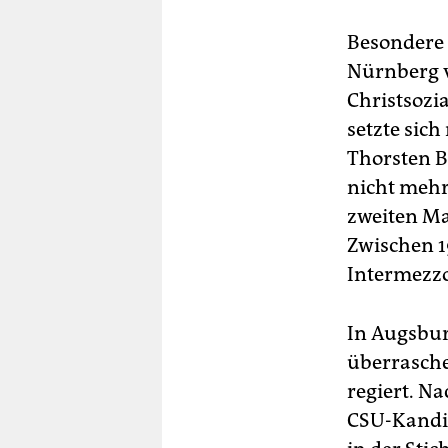
Besondere 
Nürnberg v
Christsozi
setzte sic
Thorsten B
nicht meh
zweiten Ma
Zwischen 1
Intermezz
In Augsbur
überrasche
regiert. N
CSU-Kandida