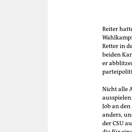
Reiter hat
Wahlkampf 
Retter in d
beiden Kand
er abblitz
parteipoli
Nicht alle
ausspielen
Job an den
anders, un
der CSU au
die für ei