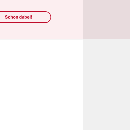
Söder per
agen. In
Schon dabei!