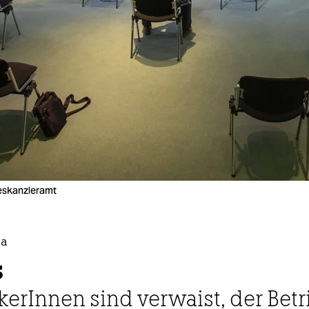
eskanzleramt
na
s
ikerInnen sind verwaist, der Bet