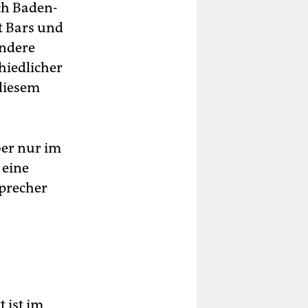
ch Baden-
t Bars und
Andere
hiedlicher
diesem
ber nur im
 eine
sprecher
 ist im