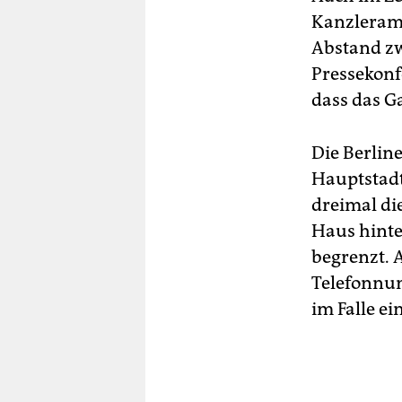
Kanzleramt
Abstand zw
Pressekonf
dass das G
Die Berlin
Hauptstadt
dreimal di
Haus hinte
begrenzt. A
Telefonnum
im Falle e