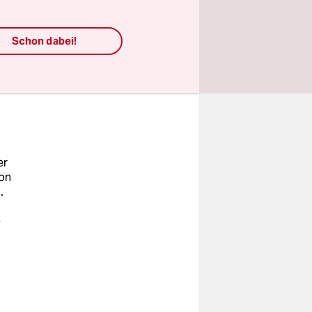
ansprache
Schon dabei!
, sagt sie,
er
on
.
e
ne
eit