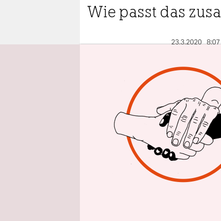
epaper login
Wie passt das zu
23.3.2020
8:07
K
a
o
Vi
Linken-Che
Schulaufga
abwechsel