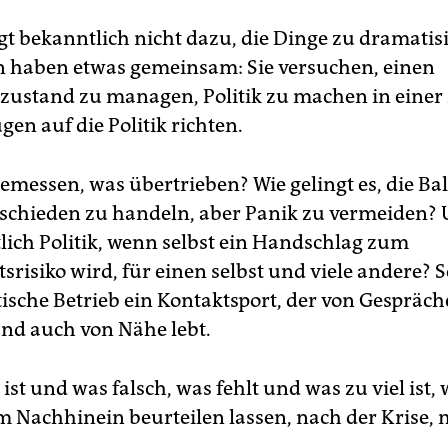
twendig. Das heißt, mindestens 355 der 709 Abgeordneten
ssen zustimmen.
gt bekanntlich nicht dazu, die Dinge zu dramatisi
n haben etwas gemeinsam: Sie versuchen, einen
stand halten
Vorgesehen ist, dass die Sitzungswoche auf zw
senztage reduziert wird. Abgeordnete, die unter Quarantäne
stand zu managen, Politik zu machen in einer Ze
hen, einer Risikogruppe angehören oder Kontakt zu einer
ugen auf die Politik richten.
izierten Person hatten, sollen nicht nach Berlin kommen. Die
wesenden Abgeordneten sollen so weit es geht Abstand halt
a, taz)
gemessen, was übertrieben? Wie gelingt es, die Ba
tschieden zu handeln, aber Panik zu vermeiden?
tlich Politik, wenn selbst ein Handschlag zum
risiko wird, für einen selbst und viele andere? S
itische Betrieb ein Kontaktsport, der von Gespräch
nd auch von Nähe lebt.
 ist und was falsch, was fehlt und was zu viel ist, 
im Nachhinein beurteilen lassen, nach der Krise, 