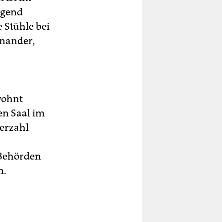
ügend
 Stühle bei
inander,
wohnt
en Saal im
merzahl
 Behörden
n.