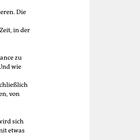
eren. Die
ei
it, in der
en.
lance zu
 Und wie
chließlich
en, von
wird sich
mit etwas