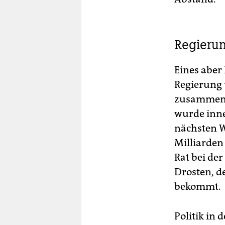
Regierun
Eines aber 
Regierung 
zusammen w
wurde inne
nächsten W
Milliarden
Rat bei der
Drosten, d
bekommt.
Politik in 