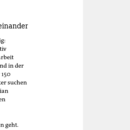
einander
ig:
tiv
arbeit
nd in der
 150
ker suchen
tian
gen
en geht.