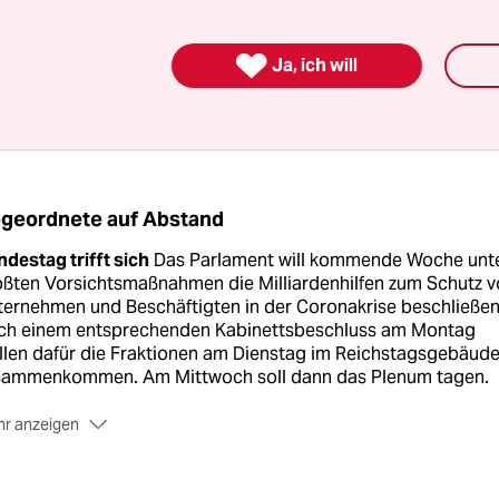
Angela Merkel bläut den Deutschen per Fernseh

Ja, ich will
tter ernst die Lage ist. Eine solche Herausforderung
it dem Zweiten Weltkrieg nicht gegeben.
geordnete auf Abstand
destag trifft sich
Das Parlament will kommende Woche unt
ößten Vorsichtsmaßnahmen die Milliardenhilfen zum Schutz v
ernehmen und Beschäftigten in der Coronakrise beschließen
ch einem entsprechenden Kabinettsbeschluss am Montag
llen dafür die Fraktionen am Dienstag im Reichstagsgebäud
sammenkommen. Am Mittwoch soll dann das Plenum tagen.
r anzeigen
nzlermehrheit
Um dabei die grundgesetzlich vorgeschriebe
huldenbremse aufzuheben, ist eine sogenannte Kanzlermehrh