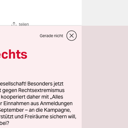
teilen
Gerade nicht
eck
echts
denburg und
esellschaft! Besonders jetzt
.
rt gegen Rechtsextremismus
z kooperiert daher mit „Alles
ller Einnahmen aus Anmeldungen
i den
. September – an die Kampagne,
 immer
rstützt und Freiräume sichern will,
bei?