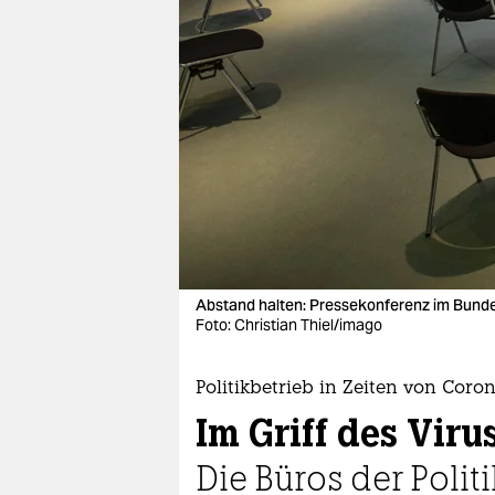
berlin
nord
wahrheit
verlag
verlag
veranstaltungen
shop
Abstand halten: Pressekonferenz im Bund
fragen & hilfe
Foto: Christian Thiel/imago
unterstützen
Politikbetrieb in Zeiten von Coro
abo
Im Griff des Viru
genossenschaft
Die Büros der Polit