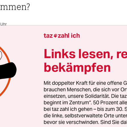
sammen?
 Uhr
taz
zahl ich

Von
Pascal Beucker
,
Ulrich Schulte
und
Daniel God
Links lesen, r
bekämpfen
trin Göring-Eckardt sitzt in ihrem Haus in Bran
rganisiert die Bundestagsfraktion der Grünen per
Mit doppelter Kraft für eine offene G
deoschalte. Von morgens 8 Uhr bis abends 22 Uhr
brauchen Menschen, die sich vor O
einsetzen, unsere Solidarität. Die ta
beginnt im Zentrum“. 50 Prozent a
fin Katja Kipping hilft ihrer Tochter zu Hause be
bei taz zahl ich gehen – bis zum 30
ben und liest am Laptop E-Mails aus der Politik,
die linke, selbstverwaltete Orte unte
bevor sie verschwinden. Sind Sie da
nd.