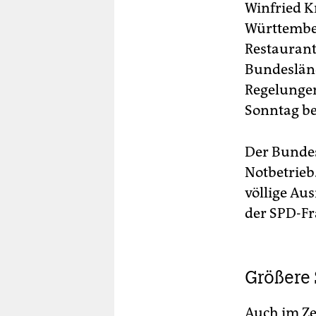
Winfried K
Württember
Restauran
Bundesländ
Regelungen
Sonntag b
Der Bundes
Notbetrieb
völlige Au
der SPD-Fr
Größere 
Auch im Ze