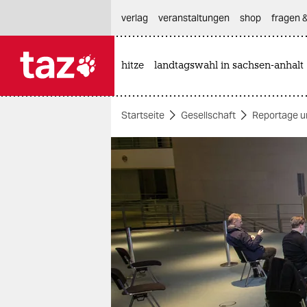
hautnavigation anspringen
hauptinhalt anspringen
footer anspringen
verlag
veranstaltungen
shop
fragen &
hitze
landtagswahl in sachsen-anhalt

taz zahl ich
taz zahl ich
Startseite
Gesellschaft
Reportage u
themen
politik
öko
gesellschaft
kultur
sport