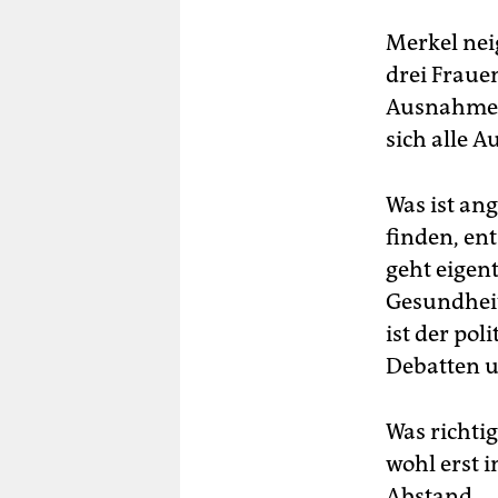
no
mü
Merkel nei
drei Fraue
Ab
Prä
Ausnahmezu
ste
sich alle A
inf
an
(dp
Was ist an
finden, en
geht eigen
Gesundheits
ist der pol
Debatten u
Was richtig
wohl erst 
Abstand.