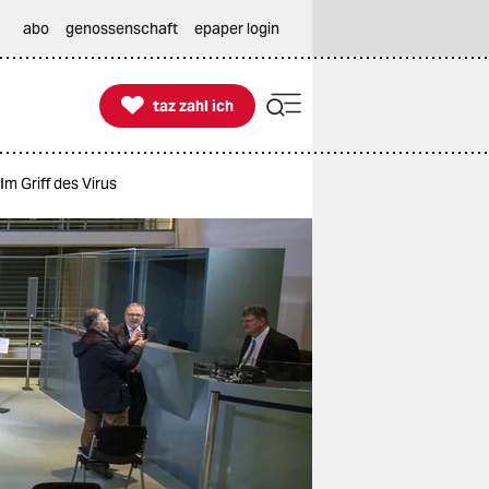
abo
genossenschaft
epaper login

taz zahl ich
taz zahl ich
Im Griff des Virus