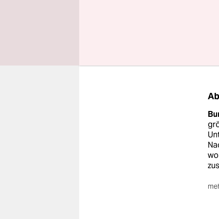
Kanzlerin 
ein, wie bi
habe es se
Ab
Bun
gr
Unt
Na
wo
zu
meh
Ka
Sc