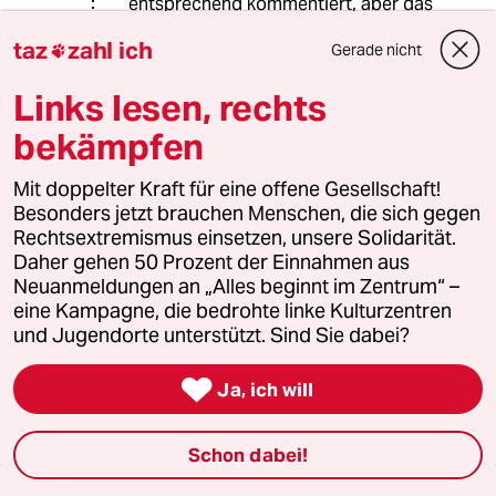
entsprechend kommentiert, aber das
Interview war ja unsäglich. Dass er
taz
zahl ich
Gerade nicht

sich so klar gegen rechts
positioniert, finde ich toll. Aber
Links lesen, rechts
dieser Eiertanz, um nur kein
selbstkritisches Wort über die
bekämpfen
eigenen SPD-Agenda-
Unsäglichkeiten zu verlieren oder
Mit doppelter Kraft für eine offene Gesellschaft!
jedwede Option auf r2g zu nennen.
Besonders jetzt brauchen Menschen, die sich gegen
Oh weia.
Rechtsextremismus einsetzen, unsere Solidarität.
Daher gehen 50 Prozent der Einnahmen aus
Ich frage mich immer, ob die echt bis
Neuanmeldungen an „Alles beginnt im Zentrum“ –
heute nicht kapieren, warum ihnen
eine Kampagne, die bedrohte linke Kulturzentren
die Wähler alle weggelaufen sind.
und Jugendorte unterstützt. Sind Sie dabei?
Oder wissen die das und bilden sich
irgendwie ein, dass die klare Ansage

Ja, ich will
"wir haben große Fehler gemacht und
viele Menschen verraten, das muss
und wird sich jetzt ändern" irgendwie
Schon dabei!
abträglicher wäre für Wahlerfolge als
diese so-tun-als-wäre-nix-gewesen-