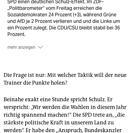
SPD einen deutlichen Schulz-Effekt. Im ZDF-
„Politbarometer“ vom Freitag erreichen die
Sozialdemokraten 24 Prozent (+3), während Grüne
und AfD je 2 Prozent verlieren und und die Linke um
ein Prozent zulegt. Die CDU/CSU bleibt stabil bei 36
Prozent.
mehr anzeigen
Auch im ARD-Deutschlandtrend gewinnt die SPD drei
Prozent und erreicht jetzt 23 Prozent. Hier verlieren
Linke und AfD jeweils einen Prozentpunkt. Die
CDU/CSU kommt auf 35 Prozent (–2) und die Grünen
Die Frage ist nur: Mit welcher Taktik will der neue
bleiben stabil bei 9 Prozent. In beiden Umfragen
Trainer die Punkte holen?
würde die FDP mit sechs Prozent wieder in den
Bundestag einziehen.
Beinahe exakt eine Stunde spricht Schulz. Er
Die Sozialdemokraten hoffen auf ein anhaltendes
verspricht: „Wir werden die Wahlen in diesem Jahr
Schulz-Hoch. Am 19. März soll Martin Schulz auf
richtig spannend machen!“ Die SPD trete an, „die
einem Sonderparteitag zum SPD-Vorsitzenden
stärkste politische Kraft in unserem Land zu
gewählt werden. Für den Mai ist dann ein weiterer
werden“. Er habe den „Anspruch, Bundeskanzler
Parteitag vorgesehen, wo über das Wahlprogramm