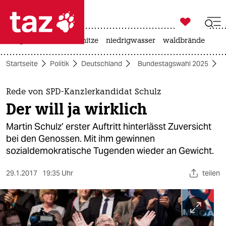

taz zahl ich
krieg in der ukraine
hitze
niedrigwasser
waldbrände

taz zahl ich
Startseite
Politik
Deutschland
Bundestagswahl 2025
taz zahl ich
themen
Rede von SPD-Kanzlerkandidat Schulz
Der will ja wirklich
politik
Martin Schulz’ erster Auftritt hinterlässt Zuversicht
öko
bei den Genossen. Mit ihm gewinnen
sozialdemokratische Tugenden wieder an Gewicht.
gesellschaft
29.1.2017
19:35 Uhr
teilen
kultur
sport