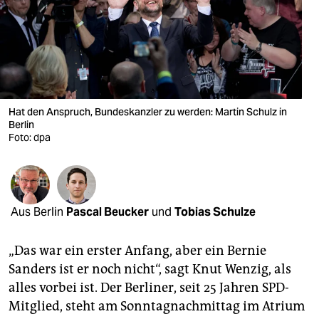
berlin
nord
wahrheit
verlag
Hat den Anspruch, Bundeskanzler zu werden: Martin Schulz in
verlag
Berlin
Foto: dpa
veranstaltungen
shop
fragen & hilfe
Aus Berlin
Pascal Beucker
und
Tobias Schulze
unterstützen
„Das war ein erster Anfang, aber ein Bernie
abo
Sanders ist er noch nicht“, sagt Knut Wenzig, als
alles vorbei ist. Der Berliner, seit 25 Jahren SPD-
genossenschaft
Mitglied, steht am Sonntagnachmittag im Atrium