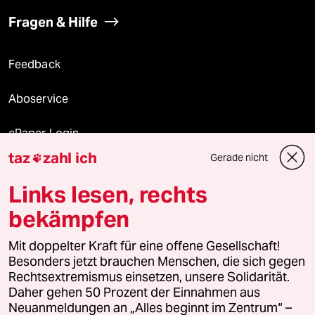
Fragen & Hilfe
Feedback
Aboservice
ePaper Login
taz
zahl ich
Gerade nicht

Downloads für Abonnierende
Links lesen, rechts
bekämpfen
© 2026 taz Verlags und Vertriebs GmbH
Mit doppelter Kraft für eine offene Gesellschaft!
Alle Rechte vorbehalten. Bei rechtlichen Fragen oder für Genehmigungen
wenden Sie sich bitte an
lizenzen@taz.de
Besonders jetzt brauchen Menschen, die sich gegen
Rechtsextremismus einsetzen, unsere Solidarität.
Daher gehen 50 Prozent der Einnahmen aus
Feedback
Redaktionsstatut
Kommune-Richtlinien
KI-
Neuanmeldungen an „Alles beginnt im Zentrum“ –