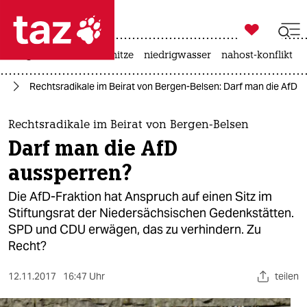

taz zahl ich
krieg in der ukraine
hitze
niedrigwasser
nahost-konflikt

taz zahl ich
fD
Rechtsradikale im Beirat von Bergen-Belsen: Darf man die AfD 
taz zahl ich
themen
Rechtsradikale im Beirat von Bergen-Belsen
Darf man die AfD
politik
aussperren?
öko
Die AfD-Fraktion hat Anspruch auf einen Sitz im
Stiftungsrat der Niedersächsischen Gedenkstätten.
gesellschaft
SPD und CDU erwägen, das zu verhindern. Zu
Recht?
kultur
sport
12.11.2017
16:47 Uhr
teilen