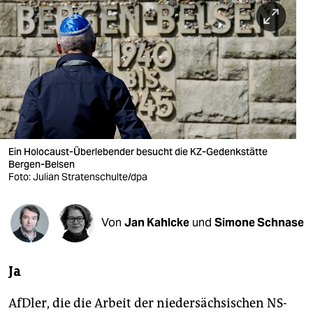
berlin
nord
wahrheit
verlag
verlag
veranstaltungen
Ein Holocaust-Überlebender besucht die KZ-Gedenkstätte
Bergen-Belsen
Foto: Julian Stratenschulte/dpa
shop
fragen & hilfe
Von
Jan Kahlcke
und
Simone Schnase
unterstützen
abo
Ja
genossenschaft
AfDler, die die Arbeit der niedersächsischen NS-