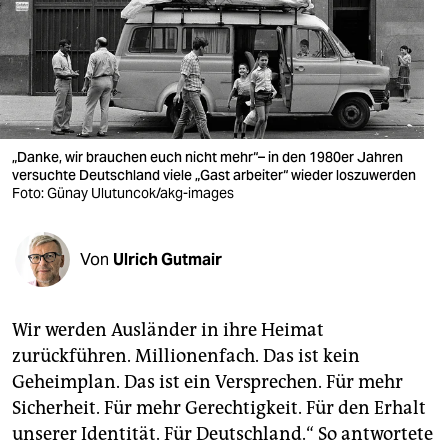
berlin
nord
wahrheit
verlag
„Danke, wir brauchen euch nicht mehr“– in den 1980er Jahren
verlag
versuchte Deutschland viele „Gast arbeiter“ wieder loszuwerden
Foto: Günay Ulutuncok/akg-images
veranstaltungen
shop
Von
Ulrich Gutmair
fragen & hilfe
Wir werden Ausländer in ihre Heimat
unterstützen
zurückführen. Millionenfach. Das ist kein
abo
Geheimplan. Das ist ein Versprechen. Für mehr
Sicherheit. Für mehr Gerechtigkeit. Für den Erhalt
genossenschaft
unserer Identität. Für Deutschland.“ So antwortete