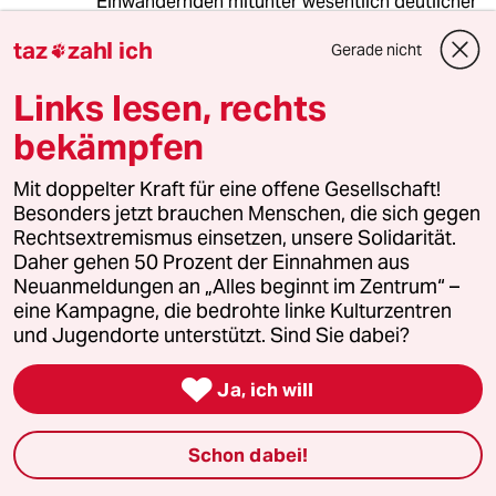
Einwandernden mitunter wesentlich deutlicher
ist. Vielleicht auch weil diese Gruppen weniger
taz
zahl ich
befürchten müssen als rechtsradikal
Gerade nicht

bezeichnet zu werden. Ich kenne einige
Links lesen, rechts
persönlich.
bekämpfen
So lange die Ängste dieser Menschen nicht
ernstgenommen werden, und menschliche und
Mit doppelter Kraft für eine offene Gesellschaft!
trotzdem toughere Ideen als „Deutschland ist
Besonders jetzt brauchen Menschen, die sich gegen
bunt“ entwickelt werden, um sie abzuholen,
Rechtsextremismus einsetzen, unsere Solidarität.
können wir uns darauf einstellen das ernsthaft
Daher gehen 50 Prozent der Einnahmen aus
verfassungsfeindliche Parteien immer mehr
Neuanmeldungen an „Alles beginnt im Zentrum“ –
Stimmen bekommen. Demos bei denen nicht
eine Kampagne, die bedrohte linke Kulturzentren
Bunte als Nazis bezeichnet werden, machen
und Jugendorte unterstützt. Sind Sie dabei?
das ganze noch schlimmer. Die Rechte werden
sich nur noch weiter solidarisieren. Kein AfD

Ja, ich will
Wähler wird sich wegen ein paar Demos davon
abhalten lassen diese Gurkentruppe zu wählen.
Schon dabei!
Vernünftige Vorschläge müssen her.
Vorschläge für Freiheit und Respekt, siehe