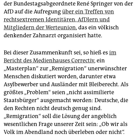
epaper login
der Bundestagsabgeordnete René Springer von der
AfD auf die Aufregung
über ein Treffen von
rechtsextremen Identitären, AfDlern und
Mitgliedern der Werteunion
, das ein völkisch
denkender Zahnarzt organisiert hatte.
Bei dieser Zusammenkunft sei, so hieß es
im
Bericht des Medienhauses Correctiv
, ein
„Masterplan“ zur „Remigration“ unerwünschter
Menschen diskutiert worden, darunter etwa
Asylbewerber und Ausländer mit Bleiberecht. Als
größtes „Problem“ seien „nicht assimilierte
Staatsbürger“ ausgemacht worden: Deutsche, die
den Rechten nicht deutsch genug sind.
„Remigration“ soll die Lösung der angeblich
wesentlichen Frage unserer Zeit sein: „Ob wir als
Volk im Abendland noch überleben oder nicht“.