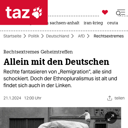

taz zahl ich
hitze
landtagswahl in sachsen-anhalt
iran-krieg
ceuta

taz zahl ich
Startseite
Politik
Deutschland
AfD
Rechtsextremes Ge
taz zahl ich
themen
Rechtsextremes Geheimtreffen
Allein mit den Deutschen
politik
Rechte fantasieren von „Remigration“, alle sind
öko
schockiert. Doch der Ethnopluralismus ist alt und
findet sich auch in der Linken.
gesellschaft
21.1.2024
12:00 Uhr
teilen
kultur
sport