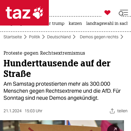

taz zahl ich
bergsteigen
usa unter trump
katzen
landtagswahl in sachs

taz zahl ich
Startseite
Politik
Deutschland
Demos gegen rechts
P
taz zahl ich
themen
Proteste gegen Rechtsextremismus
Hunderttausende auf der
politik
Straße
öko
Am Samstag protestierten mehr als 300.000
Menschen gegen Rechtsextreme und die AfD. Für
gesellschaft
Sonntag sind neue Demos angekündigt.
kultur
21.1.2024
15:03 Uhr
teilen
sport