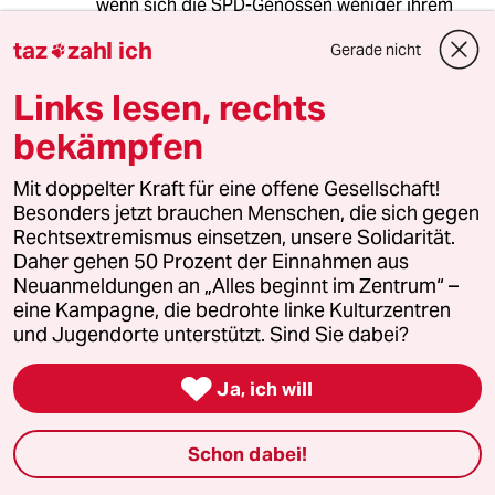
wenn sich die SPD-Genossen weniger ihrem
eigenen Fortkommen als ihren
taz
zahl ich
Gerade nicht

Sozialdemokratischen Werten verpflichtet
gefühlt hätten.
Links lesen, rechts
bekämpfen
Matthias Schindler
MS
Mit doppelter Kraft für eine offene Gesellschaft!
21.01.2024
,
15:23 Uhr
Besonders jetzt brauchen Menschen, die sich gegen
Liebe Taz, übernehmt doch mal bitte keine
Rechtsextremismus einsetzen, unsere Solidarität.
Zahlen von der Polizei sondern von den
Daher gehen 50 Prozent der Einnahmen aus
Veranstaltern. In München sind es heute schon
Neuanmeldungen an „Alles beginnt im Zentrum“ –
200.000.
eine Kampagne, die bedrohte linke Kulturzentren
und Jugendorte unterstützt. Sind Sie dabei?
meistkommentiert

Ja, ich will
1
Wehrplicht in Deutschland
Schon dabei!
Zwangsdienst ist nie gut, auch nicht für
eine gute Sache