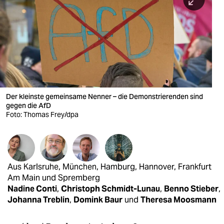
berlin
nord
wahrheit
verlag
verlag
Der kleinste gemeinsame Nenner – die Demonstrierenden sind
gegen die AfD
veranstaltungen
Foto: Thomas Frey/dpa
shop
fragen & hilfe
unterstützen
Aus Karlsruhe, München, Hamburg, Hannover, Frankfurt
Am Main und Spremberg
abo
Nadine Conti
,
Christoph Schmidt-Lunau
,
Benno Stieber
,
Johanna Treblin
,
Domink Baur
und
Theresa Moosmann
genossenschaft