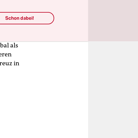
herigen
Schon dabei!
gen
seren
bal als
eren
reuz in