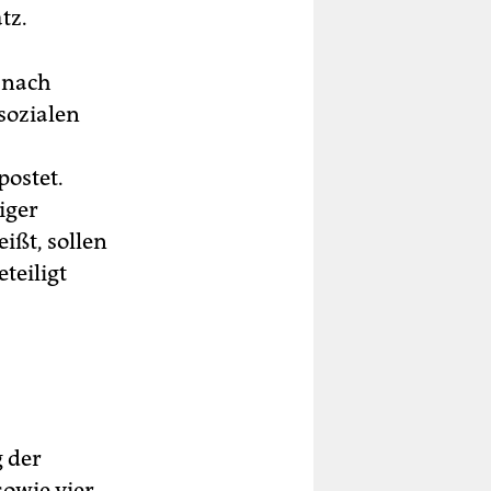
tz.
 nach
sozialen
postet.
iger
ißt, sollen
teiligt
 der
sowie vier