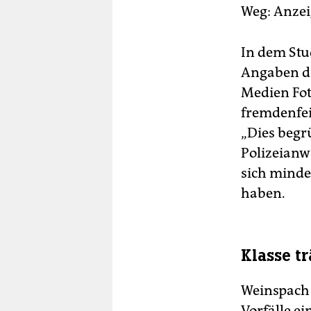
Weg: Anzeig
In dem Stu
Angaben de
Medien Fo
fremdenfei
„Dies begr
Polizeianwä
sich minde
haben.
Klasse t
Weinspach 
Vorfälle ei