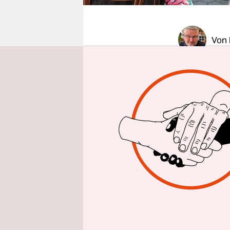
epaper login
Von
KÖLN
taz
|
weitet sic
einen 19-J
demnächst 
Dabei hand
der Fachho
prüfe derz
innerhalb d
Polizeiprä