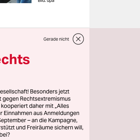
Bild: dpa
Gerade nicht
ianwärtern
echts
ahren gegen
icherweise
b umsehen.
enkurses an
esellschaft! Besonders jetzt
in Köln. Er
rt gegen Rechtsextremismus
dierungen
z kooperiert daher mit „Alles
ller Einnahmen aus Anmeldungen
. September – an die Kampagne,
rstützt und Freiräume sichern will,
bei?