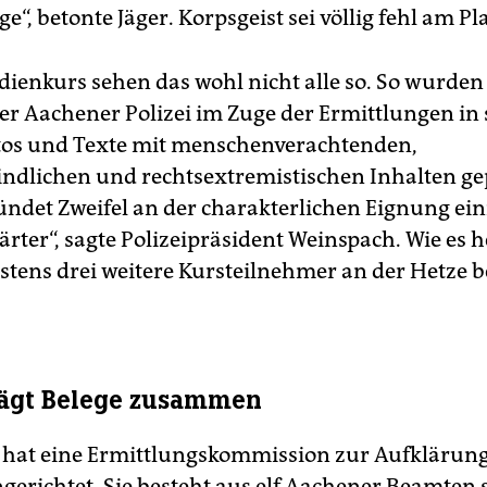
e“, betonte Jäger. Korpsgeist sei völlig fehl am Pla
dienkurs sehen das wohl nicht alle so. So wurden
r Aachener Polizei im Zuge der Ermittlungen in 
tos und Texte mit menschenverachtenden,
ndlichen und rechtsextremistischen Inhalten ge
ündet Zweifel an der charakterlichen Eignung ein
rter“, sagte Polizeipräsident Weinspach. Wie es he
stens drei weitere Kursteilnehmer an der Hetze be
rägt Belege zusammen
hat eine Ermittlungskommission zur Aufklärung
ngerichtet. Sie besteht aus elf Aachener Beamten 