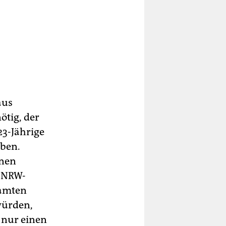
aus
ötig, der
23-Jährige
aben.
hnen
e NRW-
eamten
würden,
n nur einen