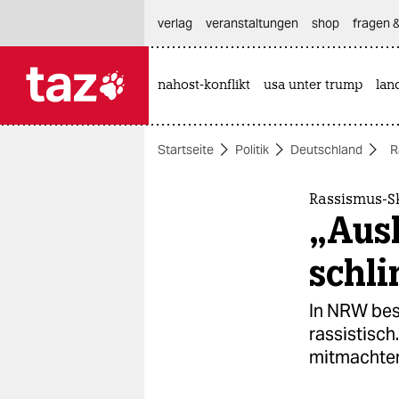
hautnavigation anspringen
hauptinhalt anspringen
footer anspringen
verlag
veranstaltungen
shop
fragen &
nahost-konflikt
usa unter trump
lan

taz zahl ich
taz zahl ich
Startseite
Politik
Deutschland
R
themen
politik
Rassismus-Sk
„Aus
öko
schl
gesellschaft
In NRW bes
kultur
rassistisch
mitmachte
sport