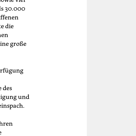
ls 30.000
iffenen
te die
hen
eine große
erfügung
e des
iligung und
einspach.
ihren
e