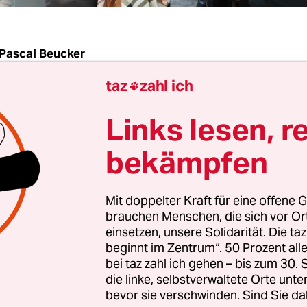
Pascal Beucker
taz
zahl ich

 Der Rassismusskandal unter rheinischen Polize
Links lesen, r
h aus. Nachdem am Dienstag ein Entlassungsverf
ährigen eingeleitet worden ist, müssen sich mögl
bekämpfen
noch mehr Polizeischüler nach einem neuen Jo
elt es sich ebenfalls um Teilnehmer eines Studi
Mit doppelter Kraft für eine offene G
chschule für öffentliche Verwaltung NRW (FHöV) 
brauchen Menschen, die sich vor O
eit, „ob die Voraussetzungen für weitere Suspen
einsetzen, unsere Solidarität. Die ta
beginnt im Zentrum“. 50 Prozent a
ieses Kurses vorliegen“, teilte der Aachener
bei taz zahl ich gehen – bis zum 30
sident Dirk Weinspach mit.
die linke, selbstverwaltete Orte unte
bevor sie verschwinden. Sind Sie da