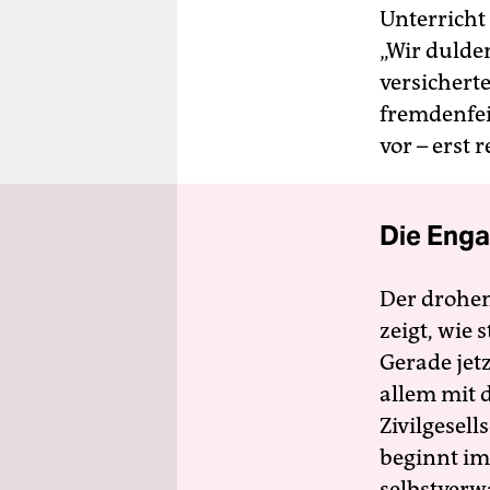
Unterricht
„Wir dulde
versichert
fremdenfei
vor – erst 
Die Enga
Der drohe
zeigt, wie
Gerade jet
allem mit d
Zivilgesell
beginnt im
selbstverw