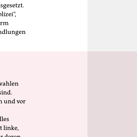
sgesetzt.
izei“,
orm
andlungen
wahlen
sind.
h und vor
lles
 linke,
ür deren