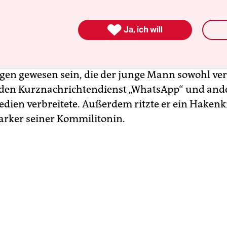
d ist das rassistische Mobbing einer 23-jährigen
hmerin mit Migrationsgeschichte. Nach dem bis

stand sah sich die Aachenerin wochenlang übler
Ja, ich will
ngen durch den bereits suspendierten 19-jähri
. „Ausländerschlampe“ soll noch eine der harmlo
gen gewesen sein, die der junge Mann sowohl ver
 den Kurznachrichtendienst „WhatsApp“ und and
edien verbreitete. Außerdem ritzte er ein Hakenk
rker seiner Kommilitonin.