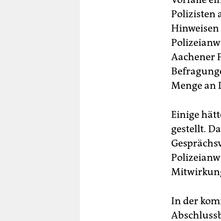
Polizisten
Hinweisen 
Polizeianwä
Aachener Po
Befragunge
Menge an D
Einige hät
gestellt. D
Gesprächsv
Polizeianw
Mitwirkung
In der kom
Abschlussb