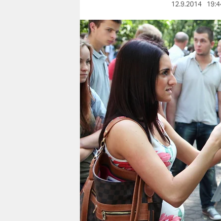
berlin
12.9.2014
19:4
nord
wahrheit
verlag
verlag
veranstaltungen
shop
fragen & hilfe
unterstützen
abo
genossenschaft