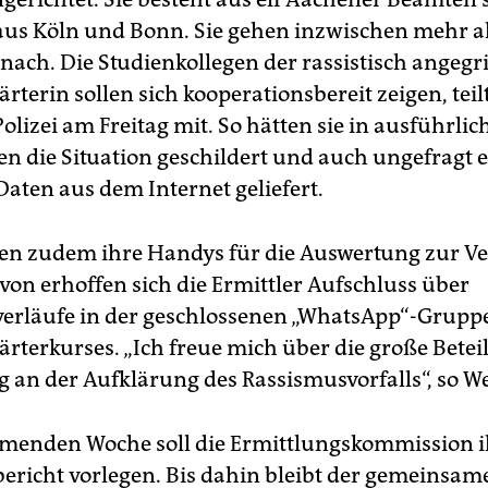
 aus Köln und Bonn. Sie gehen inzwischen mehr a
nach. Die Studienkollegen der rassistisch angegr
rterin sollen sich kooperationsbereit zeigen, teil
lizei am Freitag mit. So hätten sie in ausführlic
n die Situation geschildert und auch ungefragt 
aten aus dem Internet geliefert.
ten zudem ihre Handys für die Auswertung zur V
avon erhoffen sich die Ermittler Aufschluss über
erläufe in der geschlossenen „WhatsApp“-Grupp
ärterkurses. „Ich freue mich über die große Bete
 an der Aufklärung des Rassismusvorfalls“, so W
menden Woche soll die Ermittlungskommission 
ericht vorlegen. Bis dahin bleibt der gemeinsam