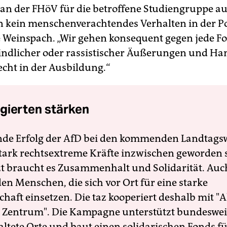
 an der FHöV für die betroffene Studiengruppe au
n kein menschenverachtendes Verhalten in der Pol
e Weinspach. „Wir gehen konsequent gegen jede F
ndlicher oder rassistischer Äußerungen und H
recht in der Ausbildung.“
gierten stärken
nde Erfolg der AfD bei den kommenden Landtags
 stark rechtsextreme Kräfte inzwischen geworden 
zt braucht es Zusammenhalt und Solidarität. Auc
en Menschen, die sich vor Ort für eine starke
schaft einsetzen. Die taz kooperiert deshalb mit "A
 Zentrum". Die Kampagne unterstützt bundesweit
altete Orte und baut einen solidarischen Fonds f