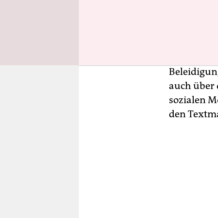
Hintergrun
Kursteilne
Erkenntnis
Beschimpfu
ausgesetzt
Beleidigun
auch über
sozialen M
den Textma