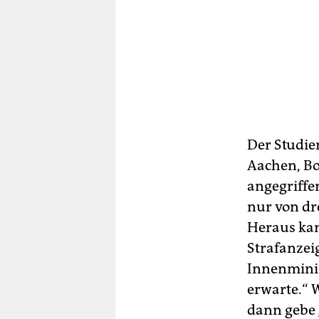
Der Studie
Aachen, Bo
angegriffe
nur von dr
Heraus kam
Strafanzeig
Innenminis
erwarte.“ 
dann gebe „