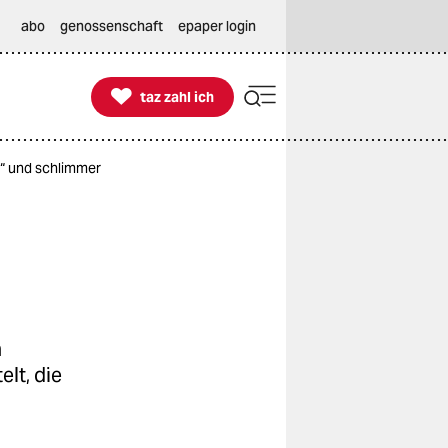
abo
genossenschaft
epaper login

taz zahl ich
taz zahl ich
e“ und schlimmer
n
elt, die