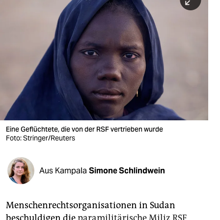
berlin
nord
wahrheit
verlag
verlag
veranstaltungen
shop
Eine Geflüchtete, die von der RSF vertrieben wurde
Foto: Stringer/Reuters
fragen & hilfe
unterstützen
Aus Kampala
Simone Schlindwein
abo
genossenschaft
Menschenrechtsorganisationen in Sudan
beschuldigen die
paramilitärische Miliz RSF