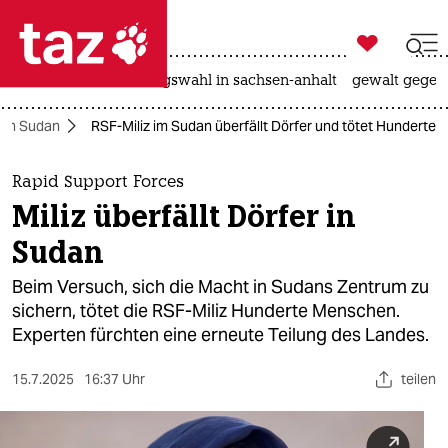

taz zahl ich
hitze
surfen
landtagswahl in sachsen-anhalt
gewalt gegen

taz zahl ich
g in Sudan
RSF-Miliz im Sudan überfällt Dörfer und tötet Hunderte
taz zahl ich
themen
Rapid Support Forces
Miliz überfällt Dörfer in
politik
Sudan
öko
Beim Versuch, sich die Macht in Sudans Zentrum zu
sichern, tötet die RSF-Miliz Hunderte Menschen.
gesellschaft
Experten fürchten eine erneute Teilung des Landes.
kultur
15.7.2025
16:37 Uhr
teilen
sport