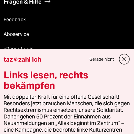
Fragen & Hilfe
Feedback
Aboservice
ePaper Login
taz
zahl ich
Gerade nicht

Downloads für Abonnierende
Links lesen, rechts
bekämpfen
© 2026 taz Verlags und Vertriebs GmbH
Mit doppelter Kraft für eine offene Gesellschaft!
Alle Rechte vorbehalten. Bei rechtlichen Fragen oder für Genehmigungen
wenden Sie sich bitte an
lizenzen@taz.de
Besonders jetzt brauchen Menschen, die sich gegen
Rechtsextremismus einsetzen, unsere Solidarität.
Daher gehen 50 Prozent der Einnahmen aus
Feedback
Redaktionsstatut
Kommune-Richtlinien
KI-
Neuanmeldungen an „Alles beginnt im Zentrum“ –
eine Kampagne, die bedrohte linke Kulturzentren
Leitlinie
Informant
Datenschutz
Impressum
AGB