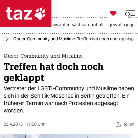

taz zahl ich
hitze
surfen
landtagswahl in sachsen-anhalt
gewalt gegen

taz zahl ich
in
Queer-Community und Muslime: Treffen hat doch noch geklappt
taz zahl ich
themen
Queer-Community und Muslime
Treffen hat doch noch
politik
geklappt
öko
Vertreter der LGBTI-Community und Muslime haben
sich in der Sehitlik-Moschee in Berlin getroffen. Ein
gesellschaft
früherer Termin war nach Protesten abgesagt
worden.
kultur
sport
29.4.2015
17:50 Uhr
teilen