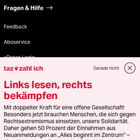
Fragen & Hilfe
Feedback
Aboservice
ePaper Login
taz
zahl ich
Gerade nicht

Downloads für Abonnierende
Links lesen, rechts
bekämpfen
© 2026 taz Verlags und Vertriebs GmbH
Alle Rechte vorbehalten. Bei rechtlichen Fragen oder für Genehmigungen
Mit doppelter Kraft für eine offene Gesellschaft!
wenden Sie sich bitte an
lizenzen@taz.de
Besonders jetzt brauchen Menschen, die sich gegen
Rechtsextremismus einsetzen, unsere Solidarität.
Daher gehen 50 Prozent der Einnahmen aus
Feedback
Redaktionsstatut
Kommune-Richtlinien
KI-
Neuanmeldungen an „Alles beginnt im Zentrum“ –