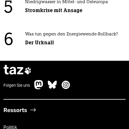
5
Niedrigwasser in Mittel- und Osteuropa
Stromkrise mit Ansage
6
Was tun gegen den Energiewende-Rollback?
Der Urknall
taz

Folgen Sie uns
Ressorts
Politik