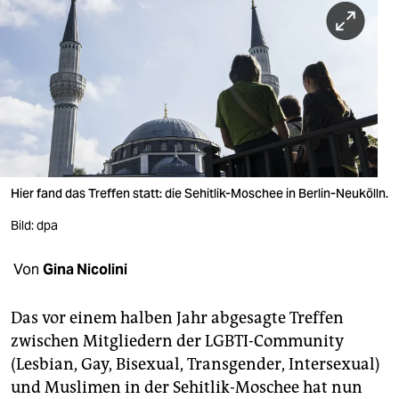
berlin
nord
wahrheit
verlag
verlag
veranstaltungen
Hier fand das Treffen statt: die Sehitlik-Moschee in Berlin-Neukölln.
shop
Bild: dpa
fragen & hilfe
Von
Gina Nicolini
unterstützen
Das vor einem halben Jahr abgesagte Treffen
abo
zwischen Mitgliedern der LGBTI-Community
(Lesbian, Gay, Bisexual, Transgender, Intersexual)
genossenschaft
und Muslimen in der Sehitlik-Moschee hat nun