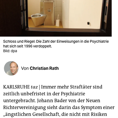
berlin
nord
wahrheit
verlag
Schloss und Riegel: Die Zahl der Einweisungen in die Psychiatrie
verlag
hat sich seit 1996 verdoppelt.
Bild: dpa
veranstaltungen
shop
Von
Christian Rath
fragen & hilfe
KARLSRUHE
taz
| Immer mehr Straftäter sind
unterstützen
zeitlich unbefristet in der Psychiatrie
abo
untergebracht. Johann Bader von der Neuen
Richtervereinigung sieht darin das Symptom einer
genossenschaft
„ängstlichen Gesellschaft, die nicht mit Risiken