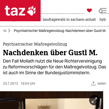

taz zahl ich
niedrigwasser
rente
landtagswahl in sachsen-anhalt
hybri

taz zahl ich
land
Psychiatrischer Maßregelvollzug: Nachdenken über Gustl M.
taz zahl ich
themen
Psychiatrischer Maßregelvollzug
Nachdenken über Gustl M.
politik
Den Fall Mollath nutzt die Neue Richtervereinigung
öko
zu Reformvorschlägen für den Maßregelvollzug. Das
ist auch im Sinne der Bundesjustizministerin.
gesellschaft
23.7.2013
19:54 Uhr
teilen
kultur
sport