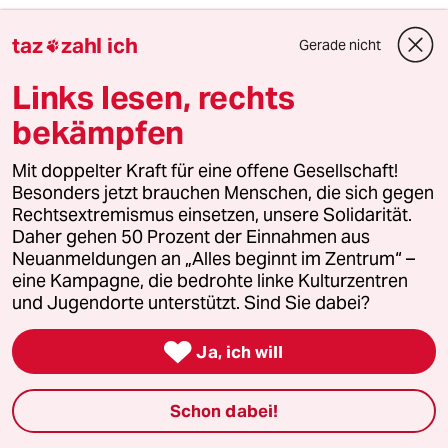
taz
zahl ich
Gerade nicht

3
Die Wahrheit
56 Millionen Deutsche sind betroffen
Links lesen, rechts
bekämpfen
4
Drohnenvorfall am Leipziger Flughafen
Mit doppelter Kraft für eine offene Gesellschaft!
Besonders jetzt brauchen Menschen, die sich gegen
Das Zeitalter der elektronischen
Kriegsführung
Rechtsextremismus einsetzen, unsere Solidarität.
Daher gehen 50 Prozent der Einnahmen aus
Neuanmeldungen an „Alles beginnt im Zentrum“ –
eine Kampagne, die bedrohte linke Kulturzentren
5
Über die geschlechtergerechte Stadt
und Jugendorte unterstützt. Sind Sie dabei?
„Die Stadt ist gemacht für den weißen
Mann in einem Auto“

Ja, ich will
Schon dabei!
6
Bundeszentrale für politische Bildung
Zurück zu den antikommunistischen