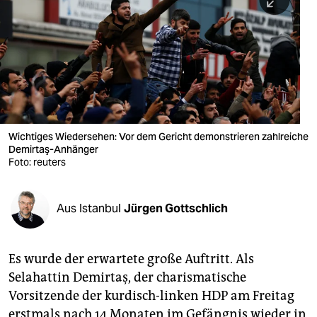
berlin
nord
wahrheit
verlag
verlag
Wichtiges Wiedersehen: Vor dem Gericht demonstrieren zahlreiche
Demirtaş-Anhänger
veranstaltungen
Foto: reuters
shop
fragen & hilfe
Aus Istanbul
Jürgen Gottschlich
unterstützen
Es wurde der erwartete große Auftritt. Als
abo
Selahattin Demirtaş, der charismatische
genossenschaft
Vorsitzende der kurdisch-linken HDP am Freitag
erstmals nach 14 Monaten im Gefängnis wieder in