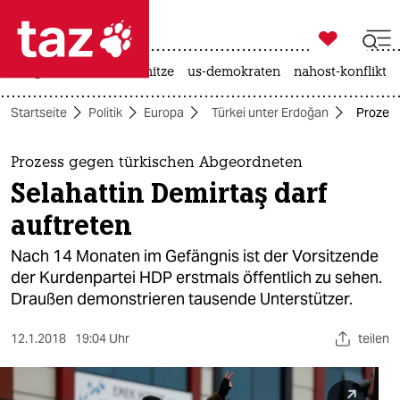

taz zahl ich
krieg in der ukraine
hitze
us-demokraten
nahost-konflikt

taz zahl ich
Startseite
Politik
Europa
Türkei unter Erdoğan
Prozess
taz zahl ich
themen
Prozess gegen türkischen Abgeordneten
Selahattin Demirtaş darf
politik
auftreten
öko
Nach 14 Monaten im Gefängnis ist der Vorsitzende
der Kurdenpartei HDP erstmals öffentlich zu sehen.
gesellschaft
Draußen demonstrieren tausende Unterstützer.
kultur
12.1.2018
19:04 Uhr
teilen
sport