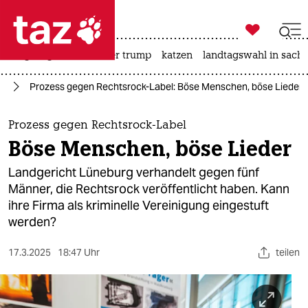

taz zahl ich
bergsteigen
usa unter trump
katzen
landtagswahl in sachs

taz zahl ich
ik
Prozess gegen Rechtsrock-Label: Böse Menschen, böse Lieder
taz zahl ich
themen
Prozess gegen Rechtsrock-Label
Böse Menschen, böse Lieder
politik
Landgericht Lüneburg verhandelt gegen fünf
öko
Männer, die Rechtsrock veröffentlicht haben. Kann
ihre Firma als kriminelle Vereinigung eingestuft
gesellschaft
werden?
kultur
17.3.2025
18:47 Uhr
teilen
sport