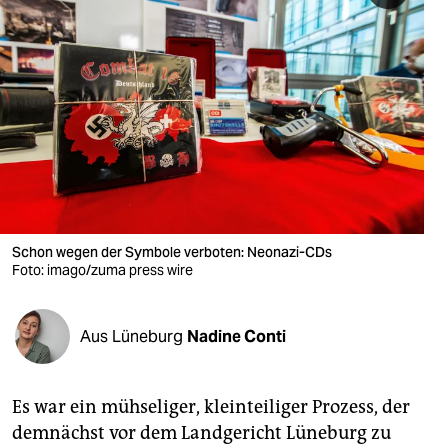
berlin
nord
wahrheit
verlag
verlag
veranstaltungen
Schon wegen der Symbole verboten: Neonazi-CDs
shop
Foto: imago/zuma press wire
fragen & hilfe
unterstützen
Aus Lüneburg
Nadine Conti
abo
Es war ein mühseliger, kleinteiliger Prozess, der
genossenschaft
demnächst vor dem Landgericht Lüneburg zu