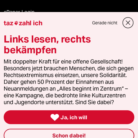
ePaper Login
taz
zahl ich
Gerade nicht

Downloads für Abonnierende
Links lesen, rechts
bekämpfen
© 2026 taz Verlags und Vertriebs GmbH
Mit doppelter Kraft für eine offene Gesellschaft!
Alle Rechte vorbehalten. Bei rechtlichen Fragen oder für Genehmigungen
wenden Sie sich bitte an
lizenzen@taz.de
Besonders jetzt brauchen Menschen, die sich gegen
Rechtsextremismus einsetzen, unsere Solidarität.
Daher gehen 50 Prozent der Einnahmen aus
Feedback
Redaktionsstatut
Kommune-Richtlinien
KI-
Neuanmeldungen an „Alles beginnt im Zentrum“ –
eine Kampagne, die bedrohte linke Kulturzentren
Leitlinie
Informant
Datenschutz
Impressum
AGB
und Jugendorte unterstützt. Sind Sie dabei?
Seitenwende
Einwilligungen widerrufen (Ads)

Ja, ich will
Schon dabei!