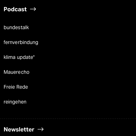
Podcast
bundestalk
fernverbindung
klima update°
Mauerecho
Freie Rede
reingehen
Newsletter