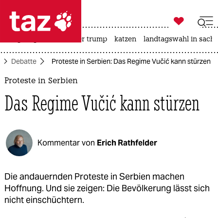

taz zahl ich
bergsteigen
usa unter trump
katzen
landtagswahl in sachs

taz zahl ich
Debatte
Proteste in Serbien: Das Regime Vučić kann stürzen
taz zahl ich
Proteste in Serbien
themen
Das Regime Vučić kann stürzen
politik
öko
Kommentar von
Erich Rathfelder
gesellschaft
kultur
Die andauernden Proteste in Serbien machen
Hoffnung. Und sie zeigen: Die Bevölkerung lässt sich
sport
nicht einschüchtern.