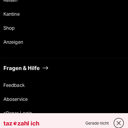
Reisen
Kantine
Shop
Anzeigen
Fragen & Hilfe
Feedback
Aboservice
ePaper Login
taz
zahl ich
Gerade nicht

Downloads für Abonnierende