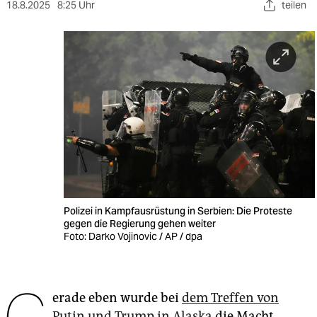
berlin
18.8.2025
8:25 Uhr
teilen
nord
wahrheit
verlag
verlag
veranstaltungen
shop
fragen & hilfe
Polizei in Kampfausrüstung in Serbien: Die Proteste
gegen die Regierung gehen weiter
unterstützen
Foto: Darko Vojinovic / AP / dpa
abo
genossenschaft
erade eben wurde bei
dem Treffen von
Putin und Trump in Alaska
die Macht