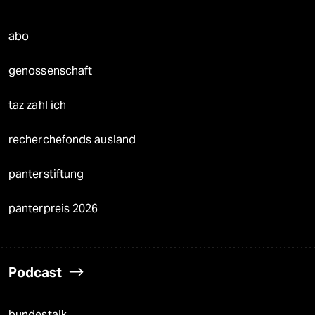
abo
genossenschaft
taz zahl ich
recherchefonds ausland
panterstiftung
panterpreis 2026
Podcast
bundestalk