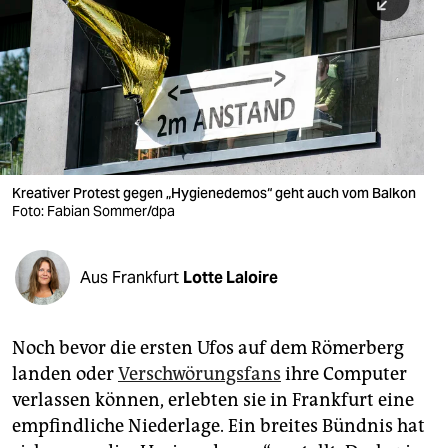
berlin
nord
wahrheit
verlag
verlag
Kreativer Protest gegen „Hygienedemos“ geht auch vom Balkon
Foto: Fabian Sommer/dpa
veranstaltungen
shop
Aus Frankfurt
Lotte Laloire
fragen & hilfe
unterstützen
Noch bevor die ersten Ufos auf dem Römerberg
landen oder
Verschwörungsfans
ihre Computer
abo
verlassen können, erlebten sie in Frankfurt eine
genossenschaft
empfindliche Niederlage. Ein breites Bündnis hat