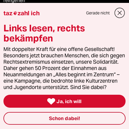
reingehen
taz
zahl ich
Gerade nicht

Links lesen, rechts
Newsletter
bekämpfen
team zukunft
Mit doppelter Kraft für eine offene Gesellschaft!
Besonders jetzt brauchen Menschen, die sich gegen
taz frisch
Rechtsextremismus einsetzen, unsere Solidarität.
Daher gehen 50 Prozent der Einnahmen aus
taz zahl ich
Neuanmeldungen an „Alles beginnt im Zentrum“ –
eine Kampagne, die bedrohte linke Kulturzentren
taz lab Infobrief
und Jugendorte unterstützt. Sind Sie dabei?

Ja, ich will
Veranstaltungen
Schon dabei!