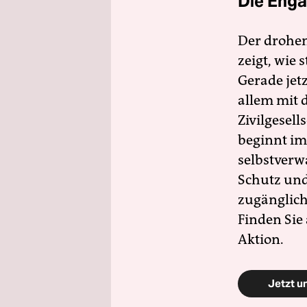
Die Enga
Der drohe
zeigt, wie
Gerade jet
allem mit d
Zivilgesell
beginnt im
selbstverw
Schutz und 
zugänglich
Finden Sie
Aktion.
Jetzt u