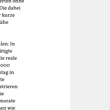
ierten ohne
Die dabei
r kurze
Nähe
len: In
ätigte
ie reale
2.000
tag in
te
strieren
ie
onsrate
men wie