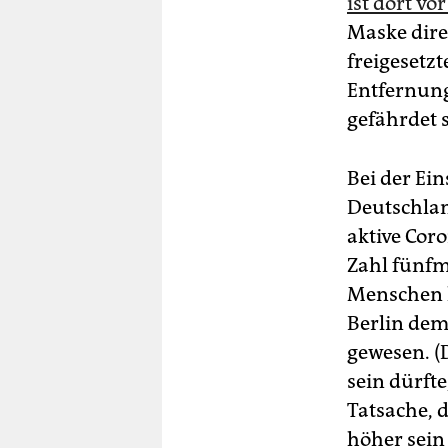
ist dort v
Maske dire
freigesetz
Entfernung
gefährdet 
Bei der Ein
Deutschlan
aktive Cor
Zahl fünfma
Menschen k
Berlin dem
gewesen. (
sein dürfte
Tatsache, 
höher sein