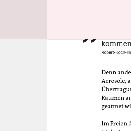
das Robert
Außenberei
Übertra

kommen 
Robert-Koch-Ins
Denn ander
Aerosole, a
Übertragun
Räumen an, 
geatmet wi
Im Freien 