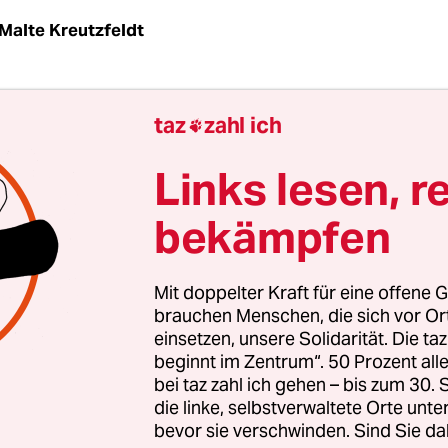
Malte Kreutzfeldt
ie zweite Welle“, haben die
DemonstrantInnen geg
taz
zahl ich

aßnahmen
am Samstag in Berlin gebrüllt – und v
dass sie zumindest mit
dieser Aussage recht habe
Links lesen, r
Großveranstaltung massiv zur weiteren Ausbreitu
bekämpfen
eigetragen haben. Ob das tatsächlich der Fall ist,
.
Mit doppelter Kraft für eine offene G
bei der Teilnahme an der Demonstration oder d
brauchen Menschen, die sich vor O
einsetzen, unsere Solidarität. Die ta
 selbst dürfte das Ansteckungsrisiko eher geri
beginnt im Zentrum“. 50 Prozent a
 diese fanden unter freiem Himmel statt. Und n
bei taz zahl ich gehen – bis zum 30
udien gezeigt haben, dass Massenansteckungen m
die linke, selbstverwaltete Orte unte
bevor sie verschwinden. Sind Sie da
s vor allem in geschlossenen Räumen stattfinden