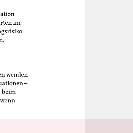
ration
erten im
ngsrisiko
n.
nen wenden
uationen –
s beim
, wenn