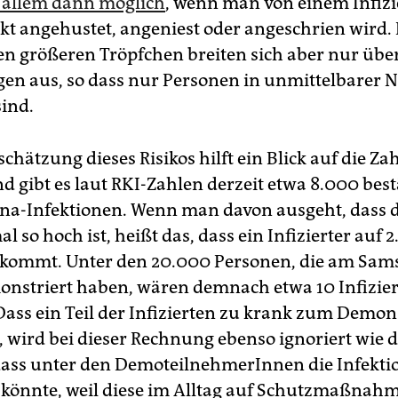
or allem dann möglich
, wenn man von einem Infiz
kt angehustet, angeniest oder angeschrien wird. 
ten größeren Tröpfchen breiten sich aber nur übe
en aus, so dass nur Personen in unmittelbarer 
sind.
schätzung dieses Risikos hilft ein Blick auf die Zah
d gibt es laut RKI-Zahlen derzeit etwa 8.000 best
ona-Infektionen. Wenn man davon ausgeht, dass d
l so hoch ist, heißt das, dass ein Infizierter auf 
ommt. Unter den 20.000 Personen, die am Sams
onstriert haben, wären demnach etwa 10 Infizier
Dass ein Teil der Infizierten zu krank zum Demon
, wird bei dieser Rechnung ebenso ignoriert wie d
dass unter den DemoteilnehmerInnen die Infekti
 könnte, weil diese im Alltag auf Schutzmaßnah