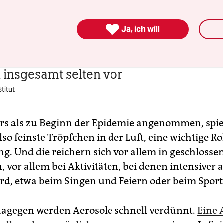
-Koch-Institut (RKI) mittlerweile klar: „Übertrag
ch kommen insgesamt selten vor.“

Ja, ich will
gungen im Außenbereich
insgesamt selten vor
titut
s als zu Beginn der Epidemie angenommen, spi
lso feinste Tröpfchen in der Luft, eine wichtige Rol
g. Und die reichern sich vor allem in geschlosse
vor allem bei Aktivitäten, bei denen intensiver a
rd, etwa beim Singen und Feiern oder beim Sport
dagegen werden Aerosole schnell verdünnt.
Eine 