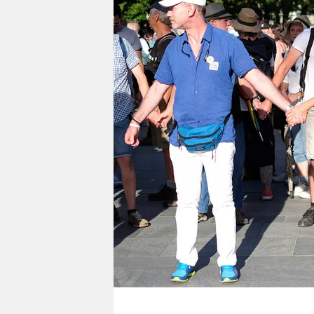
berlin
nord
wahrheit
verlag
verlag
veranstaltungen
shop
fragen & hilfe
unterstützen
abo
genossenschaft