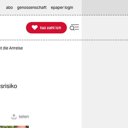
abo
genossenschaft
epaper login

taz zahl ich
taz zahl ich
 die Anreise
srisiko
teilen