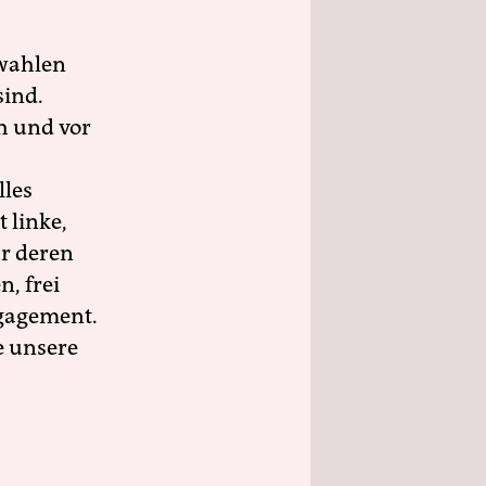
wahlen
sind.
h und vor
lles
 linke,
ür deren
n, frei
ngagement.
e unsere