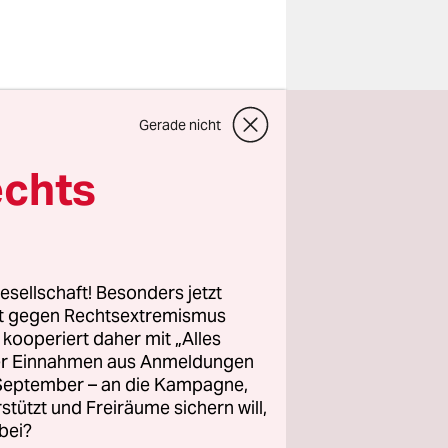
en die
Gerade nicht
iele
n
, weil sie
echts
ng der
 ist aber
esellschaft! Besonders jetzt
er
rt gegen Rechtsextremismus
z kooperiert daher mit „Alles
ng gewesen
ller Einnahmen aus Anmeldungen
achdem
. September – an die Kampagne,
it dem
rstützt und Freiräume sichern will,
bei?
, sagt auch