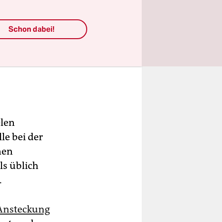
ungen im
Schon dabei!
elen
le bei der
nen
ls üblich
.
Ansteckung