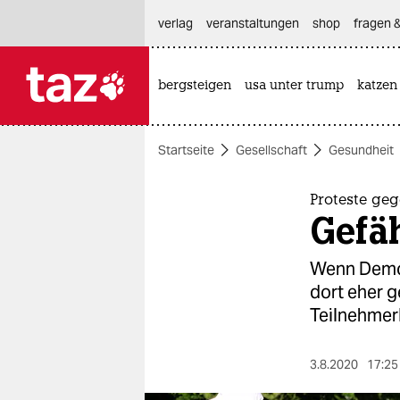
hautnavigation anspringen
hauptinhalt anspringen
footer anspringen
verlag
veranstaltungen
shop
fragen &
bergsteigen
usa unter trump
katzen

taz zahl ich
taz zahl ich
Startseite
Gesellschaft
Gesundheit
themen
politik
Proteste g
Gefäh
öko
Wenn Demons
gesellschaft
dort eher g
Teilnehmer
kultur
sport
3.8.2020
17:25