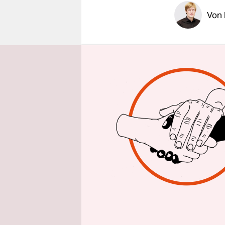
epaper login
Von
„Wir sind d
Corona-M
fürchten, 
mit ihrer 
Krankheit b
zweifelhaft
Zumindest 
Kundgebung
sein. Denn
diverse St
Coronaviru