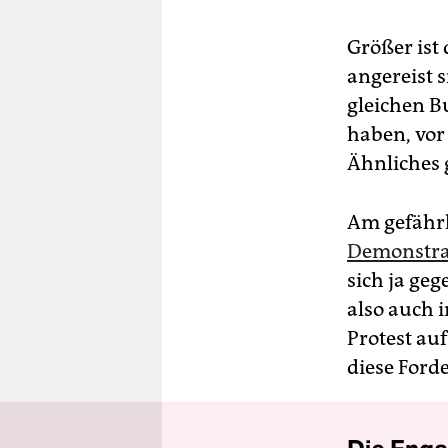
Größer ist
angereist 
gleichen Bu
haben, vor
Ähnliches g
Am gefährl
Demonstra
sich ja ge
also auch 
Protest au
diese Ford