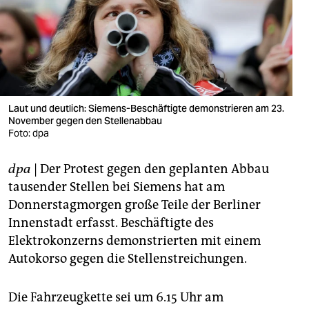
berlin
nord
wahrheit
verlag
Laut und deutlich: Siemens-Beschäftigte demonstrieren am 23.
November gegen den Stellenabbau
verlag
Foto: dpa
veranstaltungen
dpa
| Der Protest gegen den geplanten Abbau
shop
tausender Stellen bei Siemens hat am
fragen & hilfe
Donnerstagmorgen große Teile der Berliner
Innenstadt erfasst. Beschäftigte des
unterstützen
Elektrokonzerns demonstrierten mit einem
Autokorso gegen die Stellenstreichungen.
abo
genossenschaft
Die Fahrzeugkette sei um 6.15 Uhr am