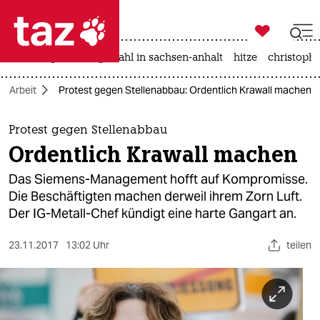

taz zahl ich
iran-krieg
landtagswahl in sachsen-anhalt
hitze
christophe

taz zahl ich
Arbeit
Protest gegen Stellenabbau: Ordentlich Krawall machen
taz zahl ich
themen
Protest gegen Stellenabbau
Ordentlich Krawall machen
politik
Das Siemens-Management hofft auf Kompromisse.
öko
Die Beschäftigten machen derweil ihrem Zorn Luft.
Der IG-Metall-Chef kündigt eine harte Gangart an.
gesellschaft
23.11.2017
13:02 Uhr
teilen
kultur
sport