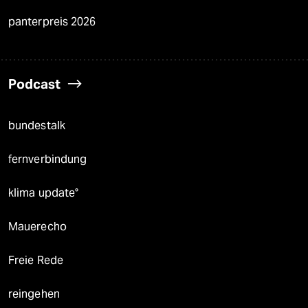
panterpreis 2026
Podcast
bundestalk
fernverbindung
klima update°
Mauerecho
Freie Rede
reingehen