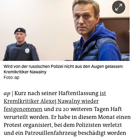
berlin
nord
wahrheit
verlag
verlag
veranstaltungen
Wird von der russischen Polizei nicht aus den Augen gelassen:
Kremlkritiker Nawalny
shop
Foto: ap
fragen & hilfe
ap
| Kurz nach seiner Haftentlassung
ist
Kremlkritiker Alexej Nawalny wieder
unterstützen
festgenommen
und zu 20 weiteren Tagen Haft
abo
verurteilt worden. Er habe in diesem Monat einen
Protest organisiert, bei dem Polizisten verletzt
genossenschaft
und ein Patrouillenfahrzeug beschädigt worden