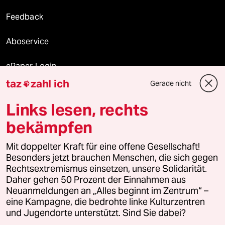
Feedback
Aboservice
ePaper Login
taz
zahl ich
Gerade nicht

Downloads für Abonnierende
Links lesen, rechts
bekämpfen
© 2026 taz Verlags und Vertriebs GmbH
Mit doppelter Kraft für eine offene Gesellschaft!
Alle Rechte vorbehalten. Bei rechtlichen Fragen oder für Genehmigungen
wenden Sie sich bitte an
lizenzen@taz.de
Besonders jetzt brauchen Menschen, die sich gegen
Rechtsextremismus einsetzen, unsere Solidarität.
Daher gehen 50 Prozent der Einnahmen aus
Feedback
Redaktionsstatut
Kommune-Richtlinien
KI-
Neuanmeldungen an „Alles beginnt im Zentrum“ –
eine Kampagne, die bedrohte linke Kulturzentren
Leitlinie
Informant
Datenschutz
Impressum
AGB
und Jugendorte unterstützt. Sind Sie dabei?