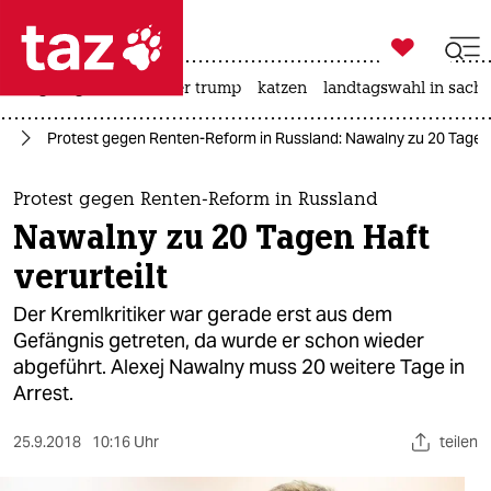

taz zahl ich
bergsteigen
usa unter trump
katzen
landtagswahl in sachs

taz zahl ich
pa
Protest gegen Renten-Reform in Russland: Nawalny zu 20 Tagen H
taz zahl ich
themen
Protest gegen Renten-Reform in Russland
Nawalny zu 20 Tagen Haft
politik
verurteilt
öko
Der Kremlkritiker war gerade erst aus dem
Gefängnis getreten, da wurde er schon wieder
gesellschaft
abgeführt. Alexej Nawalny muss 20 weitere Tage in
Arrest.
kultur
sport
25.9.2018
10:16 Uhr
teilen