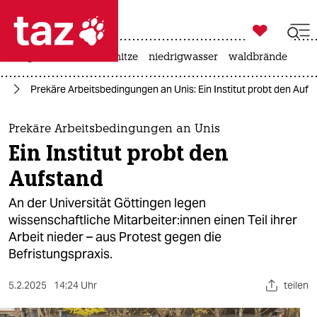

taz zahl ich
krieg in der ukraine
hitze
niedrigwasser
waldbrände

taz zahl ich
ng
Prekäre Arbeitsbedingungen an Unis: Ein Institut probt den Aufs
taz zahl ich
themen
Prekäre Arbeitsbedingungen an Unis
Ein Institut probt den
politik
Aufstand
öko
An der Universität Göttingen legen
wissenschaftliche Mit­ar­bei­te­r:in­nen einen Teil ihrer
gesellschaft
Arbeit nieder – aus Protest gegen die
Befristungspraxis.
kultur
sport
5.2.2025
14:24 Uhr
teilen