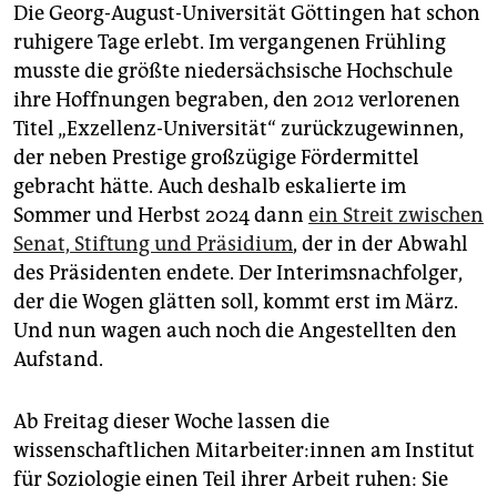
epaper login
Die Georg-August-Universität Göttingen hat schon
ruhigere Tage erlebt. Im vergangenen Frühling
musste die größte niedersächsische Hochschule
ihre Hoffnungen begraben, den 2012 verlorenen
Titel „Exzellenz-Universität“ zurückzugewinnen,
der neben Prestige großzügige Fördermittel
gebracht hätte. Auch deshalb eskalierte im
Sommer und Herbst 2024 dann
ein Streit zwischen
Senat, Stiftung und Präsidium
, der in der Abwahl
des Präsidenten endete. Der Interimsnachfolger,
der die Wogen glätten soll, kommt erst im März.
Und nun wagen auch noch die Angestellten den
Aufstand.
Ab Freitag dieser Woche lassen die
wissenschaftlichen Mit­ar­bei­te­r:in­nen am Institut
für Soziologie einen Teil ihrer Arbeit ruhen: Sie