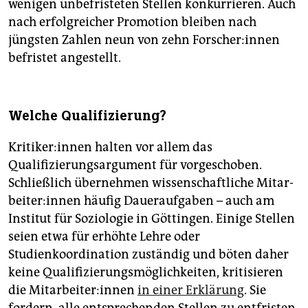
wenigen unbefristeten Stellen konkurrieren. Auch
nach erfolgreicher Promotion bleiben nach
jüngsten Zahlen neun von zehn For­sche­r:in­nen
befristet angestellt.
Welche Qualifizierung?
Kri­ti­ke­r:in­nen halten vor allem das
Qualifizierungsargument für vorgeschoben.
Schließlich übernehmen wissenschaftliche Mit­ar­
bei­te­r:in­nen häufig Daueraufgaben – auch am
Institut für Soziologie in Göttingen. Einige Stellen
seien etwa für erhöhte Lehre oder
Studienkoordination zuständig und böten daher
keine Qualifizierungsmöglichkeiten, kritisieren
die Mit­ar­bei­te­r:in­nen
in einer Erklärung
. Sie