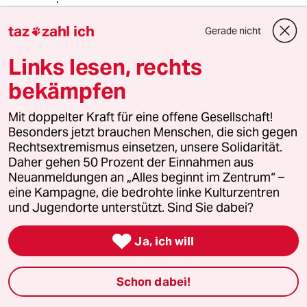
taz
zahl ich
Gerade nicht

Franz Tom
FT
Links lesen, rechts
05.02.2025
,
14:38 Uhr
Kodex für „Gute Arbeit“ entstehen, der
bekämpfen
„insbesondere auch auf die Verbesserung der
Karriereperspektiven für den akademischen
Mit doppelter Kraft für eine offene Gesellschaft!
Arbeitsbedingungen an UnisMittelbau
Besonders jetzt brauchen Menschen, die sich gegen
ausgerichtet ist“.
Rechtsextremismus einsetzen, unsere Solidarität.
Davon träumt der normale Angestellte in der
Daher gehen 50 Prozent der Einnahmen aus
Industrie.
Neuanmeldungen an „Alles beginnt im Zentrum“ –
eine Kampagne, die bedrohte linke Kulturzentren
und Jugendorte unterstützt. Sind Sie dabei?
meistkommentiert

Ja, ich will
1
Krise der Demokratie
AfD-Wählen als Triebabfuhr
Schon dabei!