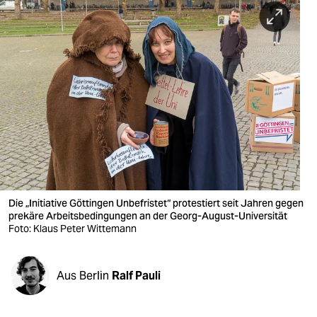
berlin
nord
wahrheit
verlag
verlag
veranstaltungen
shop
Die „Initiative Göttingen Unbefristet“ protestiert seit Jahren gegen
fragen & hilfe
prekäre Arbeitsbedingungen an der Georg-August-Universität
Foto: Klaus Peter Wittemann
unterstützen
abo
Aus Berlin
Ralf Pauli
genossenschaft