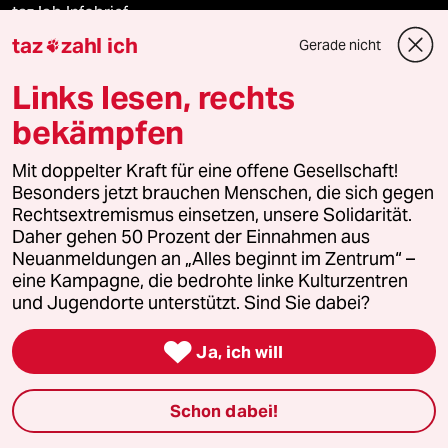
taz lab Infobrief
taz
zahl ich
Gerade nicht

Links lesen, rechts
Veranstaltungen
bekämpfen
Demnächst
Mit doppelter Kraft für eine offene Gesellschaft!
Besonders jetzt brauchen Menschen, die sich gegen
Vor Ort
Rechtsextremismus einsetzen, unsere Solidarität.
Daher gehen 50 Prozent der Einnahmen aus
Neuanmeldungen an „Alles beginnt im Zentrum“ –
Live im Stream
eine Kampagne, die bedrohte linke Kulturzentren
und Jugendorte unterstützt. Sind Sie dabei?
Vergangene

Ja, ich will
taz lab 2027
Schon dabei!