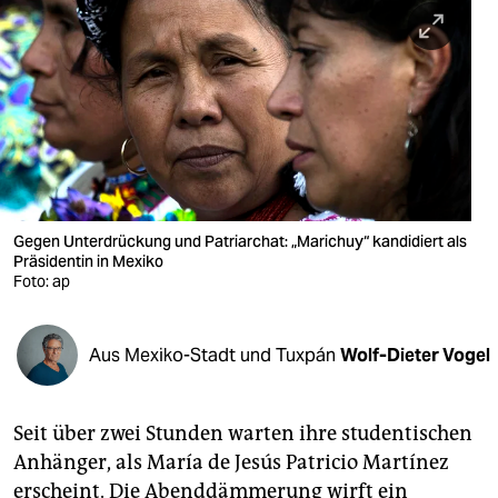
berlin
nord
wahrheit
verlag
verlag
veranstaltungen
Gegen Unterdrückung und Patriarchat: „Marichuy“ kandidiert als
Präsidentin in Mexiko
shop
Foto: ap
fragen & hilfe
Aus Mexiko-Stadt und Tuxpán
Wolf-Dieter Vogel
unterstützen
abo
Seit über zwei Stunden warten ihre studentischen
genossenschaft
Anhänger, als María de Jesús Patricio Martínez
erscheint. Die Abenddämmerung wirft ein