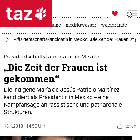

taz zahl ich
hitze
krieg in der ukraine
niedrigwasser
waldbrände

taz zahl ich
ka
Präsidentschaftskandidatin in Mexiko: „Die Zeit der Frauen ist
taz zahl ich
themen
Präsidentschaftskandidatin in Mexiko
„Die Zeit der Frauen ist
politik
gekommen“
öko
Die indigene María de Jesús Patricio Martínez
kandidiert als Präsidentin in Mexiko – eine
gesellschaft
Kampfansage an rassistische und patriarchale
Strukturen.
kultur
sport
18.1.2018
14:50 Uhr
teilen