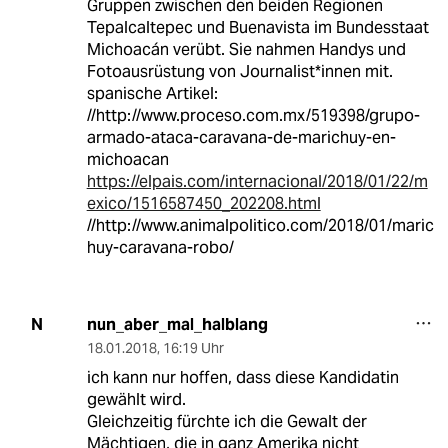
Gruppen zwischen den beiden Regionen
Tepalcaltepec und Buenavista im Bundesstaat
Michoacán verübt. Sie nahmen Handys und
Fotoausrüstung von Journalist*innen mit.
spanische Artikel:
//http://www.proceso.com.mx/519398/grupo-
armado-ataca-caravana-de-marichuy-en-
michoacan
https://elpais.com/internacional/2018/01/22/m
exico/1516587450_202208.html
//http://www.animalpolitico.com/2018/01/maric
huy-caravana-robo/
nun_aber_mal_halblang
N
18.01.2018
,
16:19 Uhr
ich kann nur hoffen, dass diese Kandidatin
gewählt wird.
Gleichzeitig fürchte ich die Gewalt der
Mächtigen, die in ganz Amerika nicht